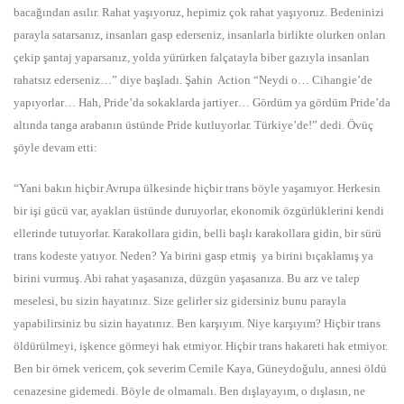
bacağından asılır. Rahat yaşıyoruz, hepimiz çok rahat yaşıyoruz. Bedeninizi
parayla satarsanız, insanları gasp ederseniz, insanlarla birlikte olurken onları
çekip şantaj yaparsanız, yolda yürürken falçatayla biber gazıyla insanları
rahatsız ederseniz…” diye başladı. Şahin Action “Neydi o… Cihangie’de
yapıyorlar… Hah, Pride’da sokaklarda jartiyer… Gördüm ya gördüm Pride’da
altında tanga arabanın üstünde Pride kutluyorlar. Türkiye’de!” dedi. Övüç
şöyle devam etti:
“Yani bakın hiçbir Avrupa ülkesinde hiçbir trans böyle yaşamıyor. Herkesin
bir işi gücü var, ayakları üstünde duruyorlar, ekonomik özgürlüklerini kendi
ellerinde tutuyorlar. Karakollara gidin, belli başlı karakollara gidin, bir sürü
trans kodeste yatıyor. Neden? Ya birini gasp etmiş ya birini bıçaklamış ya
birini vurmuş. Abi rahat yaşasanıza, düzgün yaşasanıza. Bu arz ve talep
meselesi, bu sizin hayatınız. Size gelirler siz gidersiniz bunu parayla
yapabilirsiniz bu sizin hayatınız. Ben karşıyım. Niye karşıyım? Hiçbir trans
öldürülmeyi, işkence görmeyi hak etmiyor. Hiçbir trans hakareti hak etmiyor.
Ben bir örnek vericem, çok severim Cemile Kaya, Güneydoğulu, annesi öldü
cenazesine gidemedi. Böyle de olmamalı. Ben dışlayayım, o dışlasın, ne