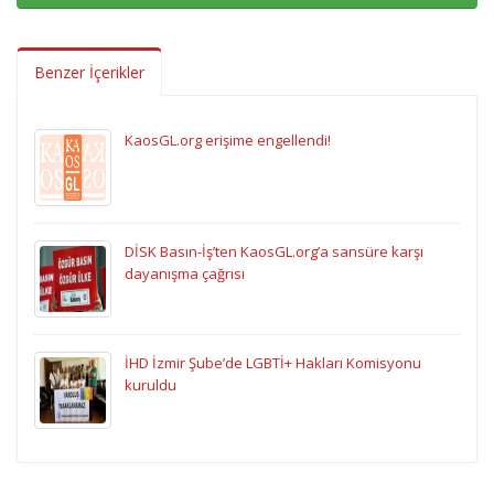
Benzer İçerikler
KaosGL.org erişime engellendi!
DİSK Basın-İş’ten KaosGL.org’a sansüre karşı
dayanışma çağrısı
İHD İzmir Şube’de LGBTİ+ Hakları Komisyonu
kuruldu