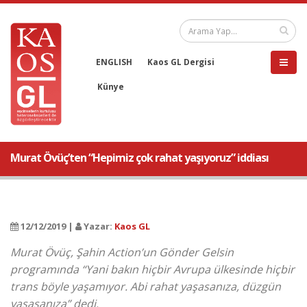
ENGLISH
Kaos GL Dergisi
Künye
Murat Övüç’ten “Hepimiz çok rahat yaşıyoruz” iddiası
12/12/2019 |
Yazar:
Kaos GL
Murat Övüç, Şahin Action’un Gönder Gelsin
programında “Yani bakın hiçbir Avrupa ülkesinde hiçbir
trans böyle yaşamıyor. Abi rahat yaşasanıza, düzgün
yaşasanıza” dedi.