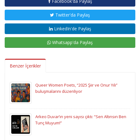
Facebook'da Paylaş
Twitter'da Paylaş
LinkedIn'de Paylaş
Whatsapp'da Paylaş
Benzer İçerikler
Queer Women Poets, “2025 Şiir ve Onur Yılı”
buluşmalarını düzenliyor
Arkeo Duvar’ın yeni sayısı çıktı: “Sen Altınsın Ben
Tunç Muyum!”