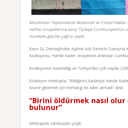
Müslüman Toplumlarda Bedensel ve Cinsel Haklar 
nefret cinayetlerine karşı Türkiye Cumhuriyeti’nin s
harekete geçme çağrısı yaptı.
Kaos GL Derneği’nden Aylime Aslı Demir’in Danışma 
Koalisyonu, Hande Kader cinayetinin ardından Cumh
Koalisyonun hazırladığı ve Türkiye’den çok sayıda LG
Koalisyon mektupta, “Bildiğimiz kadarıyla Hande Kader c
önüne getirmek için herhangi bir adım atmadı” dedi.
“Birini öldürmek nasıl olu
bulunur”
Mektuptan satırbaşları şöyle: