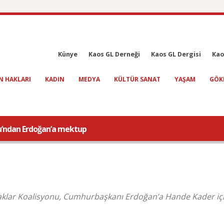
Künye
Kaos GL Derneği
Kaos GL Dergisi
Kao
N HAKLARI
KADIN
MEDYA
KÜLTÜR SANAT
YAŞAM
GÖK
u’ndan Erdoğan’a mektup
klar Koalisyonu, Cumhurbaşkanı Erdoğan’a Hande Kader iç