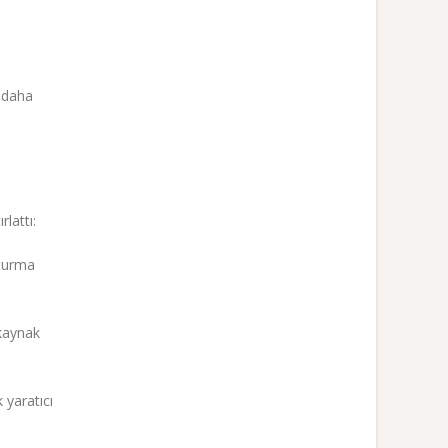
 daha
lattı:
şturma
 kaynak
 yaratıcı