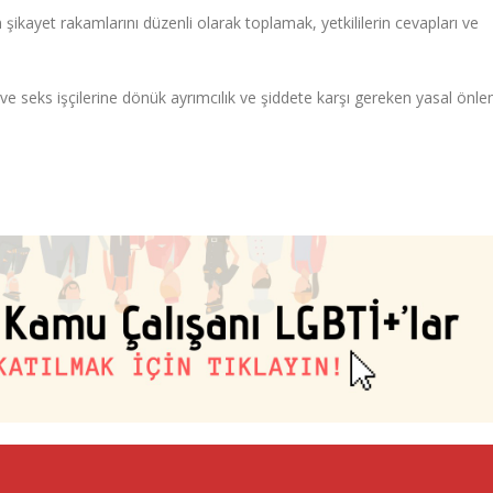
n şikayet rakamlarını düzenli olarak toplamak, yetkililerin cevapları ve
 ve seks işçilerine dönük ayrımcılık ve şiddete karşı gereken yasal önle