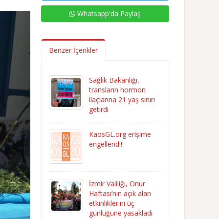
Whatsapp'da Paylaş
Benzer İçerikler
Sağlık Bakanlığı,
transların hormon
ilaçlarına 21 yaş sınırı
getirdi
KaosGL.org erişime
engellendi!
İzmir Valiliği, Onur
Haftası’nın açık alan
etkinliklerini üç
günlüğüne yasakladı