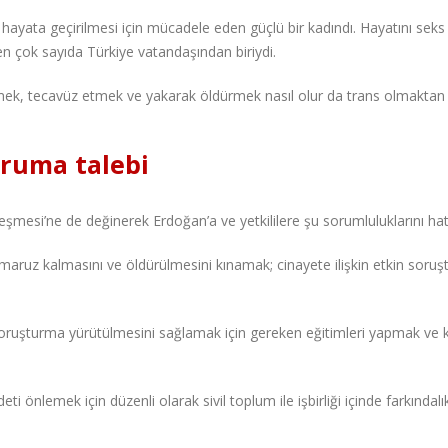
hayata geçirilmesi için mücadele eden güçlü bir kadındı. Hayatını seks
en çok sayıda Türkiye vatandaşından biriydi.
vmek, tecavüz etmek ve yakarak öldürmek nasıl olur da trans olmaktan
oruma talebi
şmesi’ne de değinerek Erdoğan’a ve yetkililere şu sorumluluklarını hatır
 maruz kalmasını ve öldürülmesini kınamak; cinayete ilişkin etkin soru
 soruşturma yürütülmesini sağlamak için gereken eğitimleri yapmak ve
i önlemek için düzenli olarak sivil toplum ile işbirliği içinde farkındalık