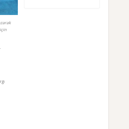
azarak
için
r
rgı