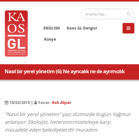
ENGLISH
Kaos GL Dergisi
Künye
Nasıl bir yerel yönetim (6): Ne ayrıcalık ne de ayrımcılık
18/02/2019 |
Yazar:
Aslı Alpar
“Nasıl bir yerel yönetim” yazı dizimizde bugün Yağmur
anlatıyor: Ekolojist, heteronormativiteye karşı
mücadele eden belediyelerdir muradım.