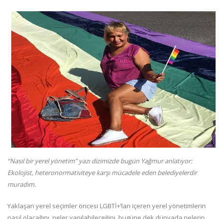
“Nasıl bir yerel yönetim” yazı dizimizde bugün Yağmur anlatıyor:
Ekolojist, heteronormativiteye karşı mücadele eden belediyelerdir
muradım.
Yaklaşan yerel seçimler öncesi LGBTİ+’ları içeren yerel yönetimlerin
nasıl olacağını, neler yapılabileceğini, bugüne dek dünyada nelerin