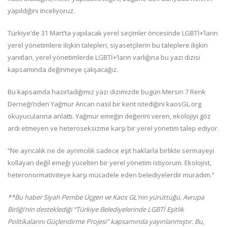
yapıldığını inceliyoruz.
Türkiye’de 31 Mart’ta yapılacak yerel seçimler öncesinde LGBTİ+’ların
yerel yönetimlere ilişkin talepleri, siyasetçilerin bu taleplere ilişkin
yanıtları, yerel yönetimlerde LGBTİ+’ların varlığına bu yazı dizisi
kapsamında değinmeye çalışacağız.
Bu kapsamda hazırladığımız yazı dizimizde bugün Mersin 7 Renk
Derneği’nden Yağmur Arıcan nasıl bir kent istediğini kaosGL.org
okuyucularına anlattı. Yağmur emeğin değerini veren, ekolojiyi göz
ardı etmeyen ve heteroseksizme karşı bir yerel yönetim talep ediyor.
“Ne ayrıcalık ne de ayrımcılık sadece eşit haklarla birlikte sermayeyi
kollayan değil emeği yücelten bir yerel yönetim istiyorum. Ekolojist,
heteronormativiteye karşı mücadele eden belediyelerdir muradım.”
**Bu haber Siyah Pembe Üçgen ve Kaos GL’nin yürüttüğü, Avrupa
Birliği’nin desteklediği “Türkiye Belediyelerinde LGBTİ Eşitlik
Politikalarını Güçlendirme Projesi” kapsamında yayınlanmıştır. Bu,