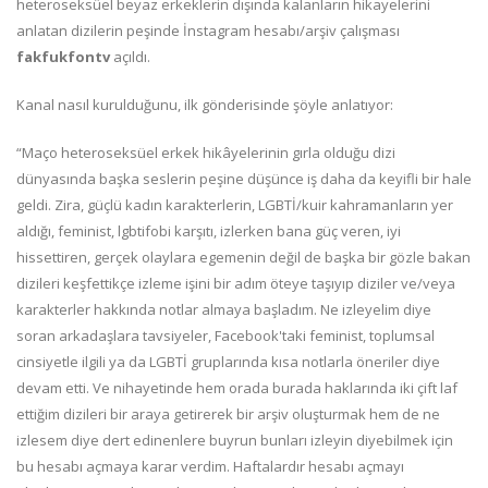
heteroseksüel beyaz erkeklerin dışında kalanların hikayelerini
anlatan dizilerin peşinde İnstagram hesabı/arşiv çalışması
fakfukfontv
açıldı.
Kanal nasıl kurulduğunu, ilk gönderisinde şöyle anlatıyor:
“Maço heteroseksüel erkek hikâyelerinin gırla olduğu dizi
dünyasında başka seslerin peşine düşünce iş daha da keyifli bir hale
geldi. Zira, güçlü kadın karakterlerin, LGBTİ/kuir kahramanların yer
aldığı, feminist, lgbtifobi karşıtı, izlerken bana güç veren, iyi
hissettiren, gerçek olaylara egemenin değil de başka bir gözle bakan
dizileri keşfettikçe izleme işini bir adım öteye taşıyıp diziler ve/veya
karakterler hakkında notlar almaya başladım. Ne izleyelim diye
soran arkadaşlara tavsiyeler, Facebook'taki feminist, toplumsal
cinsiyetle ilgili ya da LGBTİ gruplarında kısa notlarla öneriler diye
devam etti. Ve nihayetinde hem orada burada haklarında iki çift laf
ettiğim dizileri bir araya getirerek bir arşiv oluşturmak hem de ne
izlesem diye dert edinenlere buyrun bunları izleyin diyebilmek için
bu hesabı açmaya karar verdim. Haftalardır hesabı açmayı