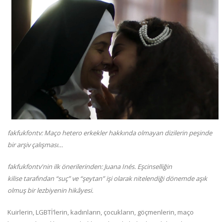
fakfukfontv: Maço hetero erkekler hakkında olmayan dizilerin peşinde
bir arşiv çalışması…
fakfukfontv'nin ilk önerilerinden: Juana Inés. Eşcinselliğin
kilise tarafından “
suç”
ve
“
şeytan”
işi olarak nitelendiği dönemde aşık
olmuş bir lezbiyenin hikâyesi.
Kuirlerin, LGBTİ’lerin, kadınların, çocukların, göçmenlerin, maço