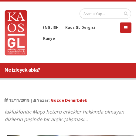
ENGLISH
Kaos GL Dergisi
Künye
Ne izleyek abla?
15/11/2018 |
Yazar:
Gözde Demirbilek
fakfukfontv: Maço hetero erkekler hakkında olmayan
dizilerin peşinde bir arşiv çalışması…