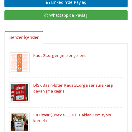
LinkedIn'de Paylaş
Whatsapp'da Paylaş
Benzer İçerikler
KaosGL.org erişime engellendi!
DİSK Basın-İş’ten KaosGL.org’a sansüre karşı
dayanışma çağrısı
İHD İzmir Şube’de LGBTİ+ Hakları Komisyonu
kuruldu