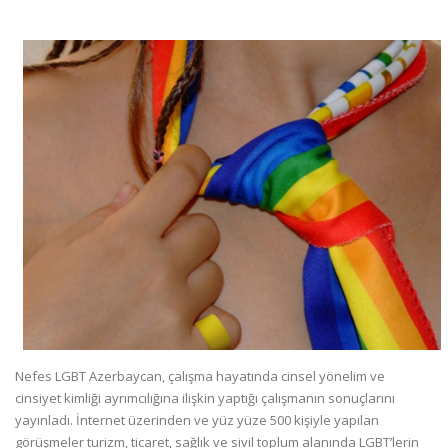
Nefes LGBT Azerbaycan, çalışma hayatında cinsel yönelim ve
cinsiyet kimliği ayrımcılığına ilişkin yaptığı çalışmanın sonuçlarını
yayınladı. İnternet üzerinden ve yüz yüze 500 kişiyle yapılan
görüşmeler turizm, ticaret, sağlık ve sivil toplum alanında LGBT’lerin