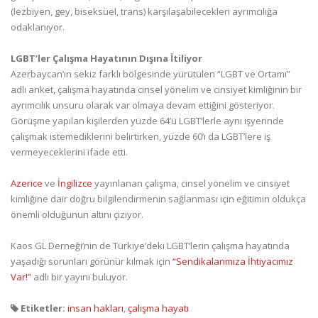
(lezbiyen, gey, biseksüel, trans) karşılaşabilecekleri ayrımcılığa
odaklanıyor.
LGBT’ler Çalışma Hayatının Dışına İtiliyor
Azerbaycan’ın sekiz farklı bölgesinde yürütülen “LGBT ve Ortamı”
adlı anket, çalışma hayatında cinsel yönelim ve cinsiyet kimliğinin bir
ayrımcılık unsuru olarak var olmaya devam ettiğini gösteriyor.
Görüşme yapılan kişilerden yüzde 64’ü LGBT’lerle aynı işyerinde
çalışmak istemediklerini belirtirken, yüzde 60’ı da LGBT’lere iş
vermeyeceklerini ifade etti.
Azerice
ve
İngilizce
yayınlanan çalışma, cinsel yönelim ve cinsiyet
kimliğine dair doğru bilgilendirmenin sağlanması için eğitimin oldukça
önemli olduğunun altını çiziyor.
Kaos GL Derneği’nin de Türkiye’deki LGBT’lerin çalışma hayatında
yaşadığı sorunları görünür kılmak için
“Sendikalarımıza İhtiyacımız
Var!”
adlı bir yayını buluyor.
Etiketler:
insan hakları
,
çalışma hayatı