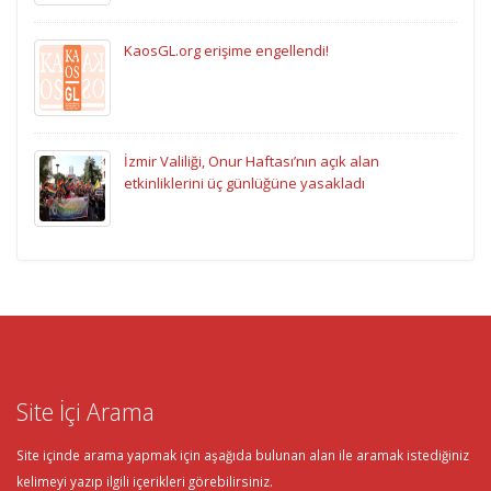
KaosGL.org erişime engellendi!
İzmir Valiliği, Onur Haftası’nın açık alan
etkinliklerini üç günlüğüne yasakladı
Site İçi Arama
Site içinde arama yapmak için aşağıda bulunan alan ile aramak istediğiniz
kelimeyi yazıp ilgili içerikleri görebilirsiniz.