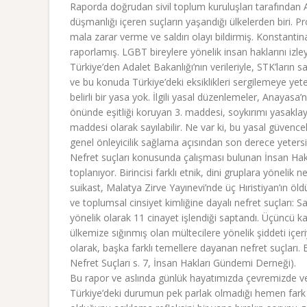
Raporda doğrudan sivil toplum kuruluşları tarafından AG
düşmanlığı içeren suçların yaşandığı ülkelerden biri. Pr
mala zarar verme ve saldırı olayı bildirmiş. Konstantin
raporlamış. LGBT bireylere yönelik insan haklarını iz
Türkiye’den Adalet Bakanlığı’nın verileriyle, STK’ların sa
ve bu konuda Türkiye’deki eksiklikleri sergilemeye yet
belirli bir yasa yok. İlgili yasal düzenlemeler, Anayas
önünde eşitliği koruyan 3. maddesi, soykırımı yasakla
maddesi olarak sayılabilir. Ne var ki, bu yasal güvencel
genel önleyicilik sağlama açısından son derece yetersi
Nefret suçları konusunda çalışması bulunan İnsan Hakl
toplanıyor. Birincisi farklı etnik, dini gruplara yönelik n
suikast, Malatya Zirve Yayınevi’nde üç Hıristiyan’ın öld
ve toplumsal cinsiyet kimliğine dayalı nefret suçları:
yönelik olarak 11 cinayet işlendiği saptandı. Üçüncü ka
ülkemize sığınmış olan mültecilere yönelik şiddeti içeri
olarak, başka farklı temellere dayanan nefret suçları. B
Nefret Suçları s. 7, İnsan Hakları Gündemi Derneği).
Bu rapor ve aslında günlük hayatımızda çevremizde ve
Türkiye’deki durumun pek parlak olmadığı hemen fark 