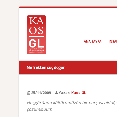
ANA SAYFA
INSA
Nefretten suç doğar
25/11/2009 |
Yazar:
Kaos GL
Hoşgörünün kültürümüzün bir parçası olduğun
çözüm&uum