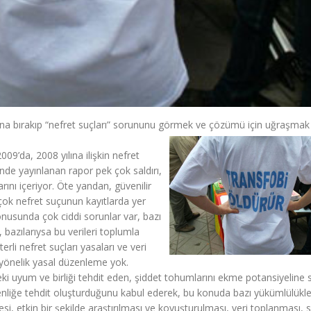
a bırakıp “nefret suçları” sorununu görmek ve çözümü için uğraşmak 
009’da, 2008 yılına ilişkin nefret
nde yayınlanan rapor pek çok saldırı,
ını içeriyor. Öte yandan, güvenilir
irçok nefret suçunun kayıtlarda yer
onusunda çok ciddi sorunlar var, bazı
, bazılarıysa bu verileri toplumla
li nefret suçları yasaları ve veri
 yönelik yasal düzenleme yok.
deki uyum ve birliği tehdit eden, şiddet tohumlarını ekme potansiyeline 
enliğe tehdit oluşturduğunu kabul ederek, bu konuda bazı yükümlülükle
si, etkin bir şekilde araştırılması ve kovuşturulması, veri toplanması, si