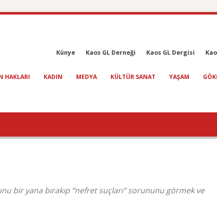
Künye
Kaos GL Derneği
Kaos GL Dergisi
Kao
N HAKLARI
KADIN
MEDYA
KÜLTÜR SANAT
YAŞAM
GÖK
u bir yana bırakıp “nefret suçları” sorununu görmek ve