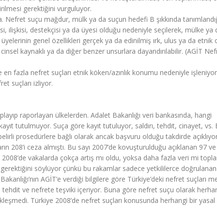
irilmesi gerektiğini vurguluyor.
: a. Nefret suçu mağdur, mülk ya da suçun hedefi B şıkkında tanımlandı
isi, ilişkisi, destekçisi ya da üyesi olduğu nedeniyle seçilerek, mülke ya 
elerinin genel özellikleri gerçek ya da edinilmiş ırk, ulus ya da etnik ori
ik, cinsel kaynaklı ya da diğer benzer unsurlara dayandırılabilir. (AGİT Nef
e en fazla nefret suçları etnik köken/azınlık konumu nedeniyle işleniyor
ret suçları izliyor.
 toplayıp raporlayan ülkelerden. Adalet Bakanlığı veri bankasında, hangi
n kayıt tutulmuyor. Suça göre kayıt tutuluyor, saldırı, tehdit, cinayet, vs
elirli prosedürlere bağlı olarak ancak başvuru olduğu takdirde açıklıyor
rın 208’i ceza almıştı. Bu sayı 2007’de kovuşturulduğu açıklanan 97 ve
 2008’de vakalarda çokça artış mı oldu, yoksa daha fazla veri mi topla
gerektiğini söylüyor çünkü bu rakamlar sadece yetkililerce doğrulanan
 Bakanlığı’nın AGİT’e verdiği bilgilere göre Türkiye’deki nefret suçları m
rı, tehdit ve nefrete teşviki içeriyor. Buna göre nefret suçu olarak herhan
çekleşmedi. Türkiye 2008’de nefret suçları konusunda herhangi bir yasal