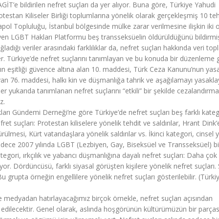
İT’e bildirilen nefret suçları da yer alıyor. Buna göre, Türkiye Yahudi
otestan Kiliseler Birliği toplumlarına yönelik olarak gerçekleşmiş 10 teh
apol Topluluğu, İstanbul bölgesinde mülke zarar verilmesine ilişkin iki 
leyen LGBT Hakları Platformu beş transseksüelin öldürüldüğünü bildirmi
ğladığı veriler arasındaki farklılıklar da, nefret suçları hakkında veri to
er. Türkiye’de nefret suçlarını tanımlayan ve bu konuda bir düzenleme 
a’nın eşitliği güvence altına alan 10. maddesi, Türk Ceza Kanunu’nun yas
yan 76. maddesi, halkı kin ve düşmanlığa tahrik ve aşağılamayı yasakl
er yukarıda tanımlanan nefret suçlarını “etkili” bir şekilde cezalandırm
z.
arı Gündemi Derneği’ne göre Türkiye’de nefret suçları beş farklı kate
efret suçları: Protestan kiliselere yönelik tehdit ve saldırılar, Hrant Dink
ürülmesi, Kürt vatandaşlara yönelik saldırılar vs. İkinci kategori, cinsel
 Sadece 2007 yılında LGBT (Lezbiyen, Gay, Biseksüel ve Transseksüel) bi
tegori, ırkçılık ve yabancı düşmanlığına dayalı nefret suçları: Daha çok
yor. Dördüncüsü, farklı siyasal görüşten kişilere yönelik nefret suçları.
u grupta örneğin engellilere yönelik nefret suçları gösterilebilir. (Türki
 medyadan hatırlayacağımız birçok örnekle, nefret suçları açısından
edilecektir. Genel olarak, aslında hoşgörünün kültürümüzün bir parças