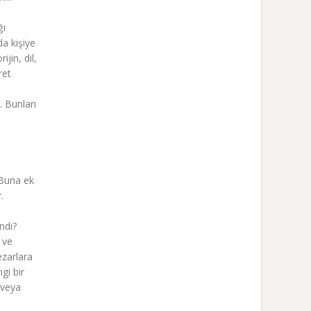
ğı
da kişiye
jin, dil,
ret
. Bunları
. Buna ek
.
ndı?
 ve
ezarlara
gi bir
 veya