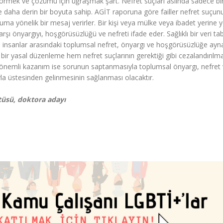
görmek ve çözümü için uğraşmak şart. Nefret suçları aslında sadece bi
 daha derin bir boyuta sahip. AGİT raporuna göre failler nefret suçun
a yönelik bir mesaj verirler. Bir kişi veya mülke veya ibadet yerine y
arşı önyargıyı, hoşgörüsüzlüğü ve nefreti ifade eder. Sağlıklı bir veri ta
yan insanlar arasındaki toplumsal nefret, önyargı ve hoşgörüsüzlüğe ayn
i bir yasal düzenleme hem nefret suçlarının gerektiği gibi cezalandırılma
bir önemli kazanım ise sorunun saptanmasıyla toplumsal önyargı, nefret
la üstesinden gelinmesinin sağlanması olacaktır.
tüsü, doktora adayı