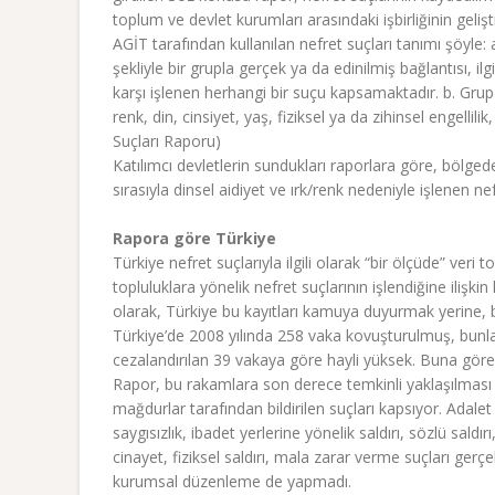
toplum ve devlet kurumları arasındaki işbirliğinin gelişt
AGİT tarafından kullanılan nefret suçları tanımı şöyle
şekliyle bir grupla gerçek ya da edinilmiş bağlantısı, ilg
karşı işlenen herhangi bir suçu kapsamaktadır. b. Grup üy
renk, din, cinsiyet, yaş, fiziksel ya da zihinsel engellil
Suçları Raporu)
Katılımcı devletlerin sundukları raporlara göre, bölged
sırasıyla dinsel aidiyet ve ırk/renk nedeniyle işlenen nef
Rapora göre Türkiye
Türkiye nefret suçlarıyla ilgili olarak “bir ölçüde” veri
topluluklara yönelik nefret suçlarının işlendiğine ilişki
olarak, Türkiye bu kayıtları kamuya duyurmak yerine, b
Türkiye’de 2008 yılında 258 vaka kovuşturulmuş, bunla
cezalandırılan 39 vakaya göre hayli yüksek. Buna göre
Rapor, bu rakamlara son derece temkinli yaklaşılması 
mağdurlar tarafından bildirilen suçları kapsıyor. Adalet
saygısızlık, ibadet yerlerine yönelik saldırı, sözlü saldı
cinayet, fiziksel saldırı, mala zarar verme suçları ger
kurumsal düzenleme de yapmadı.