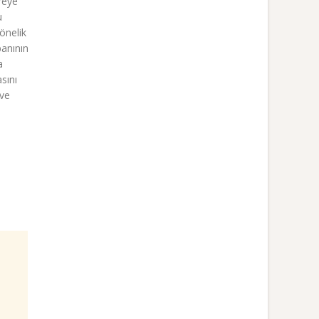
reye
u
önelik
banının
a
sını
 ve