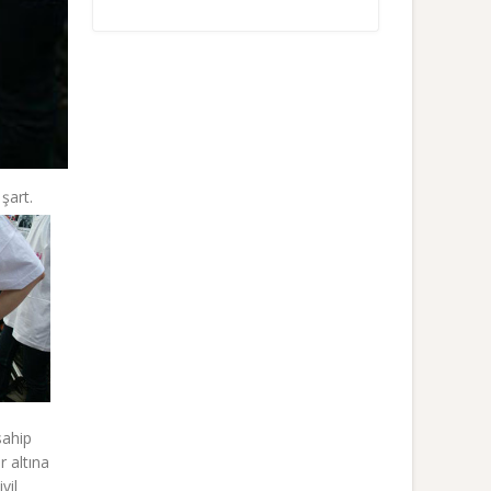
şart.
sahip
r altına
vil