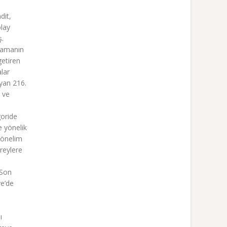
dit,
olay
ş.
plamanın
getiren
alar
ayan 216.
a ve
goride
’e yönelik
 yönelim
reylere
 Son
ye’de
ı