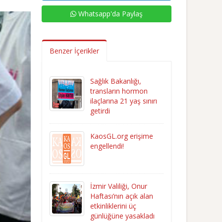
Whatsapp'da Paylaş
Benzer İçerikler
Sağlık Bakanlığı,
transların hormon
ilaçlarına 21 yaş sınırı
getirdi
KaosGL.org erişime
engellendi!
İzmir Valiliği, Onur
Haftası’nın açık alan
etkinliklerini üç
günlüğüne yasakladı