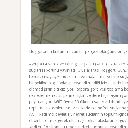
Hoşgörünün kültürümüzün bir parçası olduğunu bir yan
Avrupa Güvenlik ve İşbirliği Teşkilatı (AGİT) 17 Kasım 2
suçları raporunu yayınladı. Uluslararası Hoşgörü Günü’
tehdit, cinayet, kundaklama ve mala zarar verme suçlar
bir şekilde bilgi toplanıp kaydedilmediği için aslında b
alamadığının altı çiziliyor. Rapora göre veri toplama k
devletler nefret suçlarına ilişkin verilere hiç ulaşamıyor
paylaşmıyor. AGİT üyesi 56 ülkenin sadece 14’ünde yeter
toplama sistemleri var, 22 ülkede ise nefret suçlarına
AGİT katılımcı devletler, nefret suçlarının toplum için
etkenler olarak gerek ulusal, gerekse uluslararası güv
girdiler. Söz konusu rapor, nefret suçlarının kaydedilme