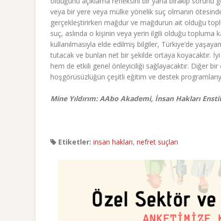
olduğunu açıklama refleksini bir yana bırakıp sorunu 
veya bir yere veya mülke yönelik suç olmanın ötesinde
gerçekleştirirken mağdur ve mağdurun ait olduğu toplum
suç, aslında o kişinin veya yerin ilgili olduğu topluma k
kullanılmasıyla elde edilmiş bilgiler, Türkiye’de yaşa
tutacak ve bunları net bir şekilde ortaya koyacaktır. İy
hem de etkili genel önleyiciliği sağlayacaktır. Diğer 
hoşgörüsüzlüğün çeşitli eğitim ve destek programlarıy
Mine Yıldırım: AAbo Akademi, İnsan Hakları Ensti
Etiketler:
insan hakları
,
nefret suçları