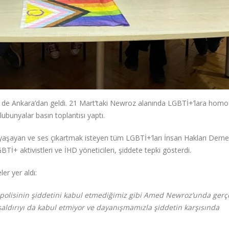
ki de Ankara’dan geldi. 21 Mart’taki Newroz alanında LGBTİ+’lara homo
lubunyalar basın toplantısı yaptı.
 yaşayan ve ses çıkartmak isteyen tüm LGBTİ+’ları İnsan Hakları Derne
Tİ+ aktivistleri ve İHD yöneticileri, şiddete tepki gösterdi.
er yer aldı:
li polisinin şiddetini kabul etmediğimiz gibi Amed Newroz’unda ger
saldırıyı da kabul etmiyor ve dayanışmamızla şiddetin karşısında