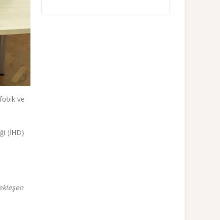
fobik ve
ği (İHD)
çekleşen