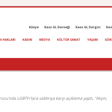
Künye
Kaos GL Derneği
Kaos GL Dergisi
Kao
N HAKLARI
KADIN
MEDYA
KÜLTÜR SANAT
YAŞAM
GÖK
ozu’nda LGBTİ+’lara saldırıya karşı açıklama yaptı, “Alışın,