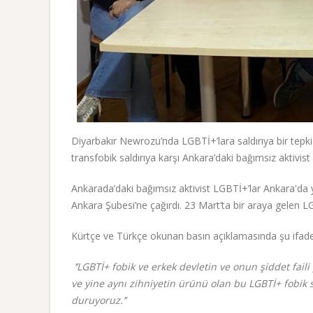
Diyarbakır Newrozu’nda LGBTİ+’lara saldırıya bir tep
transfobik saldırıya karşı Ankara’daki bağımsız aktivist 
Ankarada’daki bağımsız aktivist LGBTİ+’lar Ankara'da
Ankara Şubesi’ne çağırdı. 23 Mart’ta bir araya gelen LGB
Kürtçe ve Türkçe okunan basın açıklamasında şu ifadel
‘’LGBTİ+ fobik ve erkek devletin ve onun şiddet fai
ve yine aynı zihniyetin ürünü olan bu LGBTİ+ fobik 
duruyoruz.’’