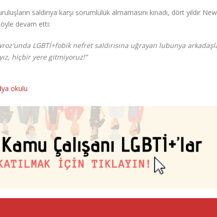
luşların saldırıya karşı sorumluluk almamasını kınadı, dört yıldır Ne
şöyle devam etti:
roz'unda LGBTİ+fobik nefret saldırısına uğrayan lubunya arkadaşl
ız, hiçbir yere gitmiyoruz!”
ya okulu