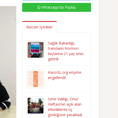
Whatsapp'da Paylaş
Benzer İçerikler
Sağlık Bakanlığı,
transların hormon
ilaçlarına 21 yaş sınırı
getirdi
KaosGL.org erişime
engellendi!
İzmir Valiliği, Onur
Haftası’nın açık alan
etkinliklerini üç
günlüğüne yasakladı