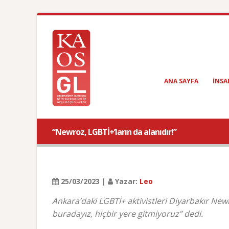
ANA SAYFA
INSA
“Newroz, LGBTİ+’ların da alanıdır!”
25/03/2023 |
Yazar:
Leo
Ankara’daki LGBTİ+ aktivistleri Diyarbakır Newr
buradayız, hiçbir yere gitmiyoruz” dedi.