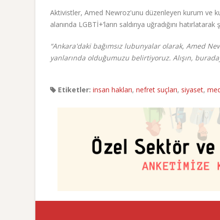
Aktivistler, Amed Newroz'unu düzenleyen kurum ve kuru
alanında LGBTİ+’ların saldırıya uğradığını hatırlatarak 
“Ankara'daki bağımsız lubunyalar olarak, Amed New
yanlarında olduğumuzu belirtiyoruz. Alışın, buraday
Etiketler:
insan hakları
,
nefret suçları
,
siyaset
,
med