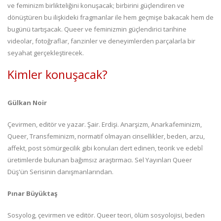
ve feminizm birlikteliğini konuşacak; birbirini güçlendiren ve
dönüştüren bu ilişkideki fragmanlar ile hem geçmişe bakacak hem de
bugünü tartışacak. Queer ve feminizmin güçlendirici tarihine
videolar, fotoğraflar, fanzinler ve deneyimlerden parçalarla bir
seyahat gerçekleştirecek.
Kimler konuşacak?
Gülkan Noir
Çevirmen, editör ve yazar. Şair. Erdişi. Anarşizm, Anarkafeminizm,
Queer, Transfeminizm, normatif olmayan cinsellikler, beden, arzu,
affekt, post sömürgecilik gibi konuları dert edinen, teorik ve edebî
üretimlerde bulunan bağımsız araştırmacı. Sel Yayınları Queer
Düş'ün Serisinin danışmanlarından.
Pınar Büyüktaş
Sosyolog, çevirmen ve editör. Queer teori, ölüm sosyolojisi, beden