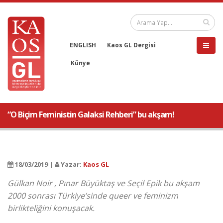
ENGLISH
Kaos GL Dergisi
Künye
“O Biçim Feministin Galaksi Rehberi” bu akşam!
18/03/2019 |
Yazar:
Kaos GL
Gülkan Noir , Pınar Büyüktaş ve Seçil Epik bu akşam
2000 sonrası Türkiye’sinde queer ve feminizm
birlikteliğini konuşacak.