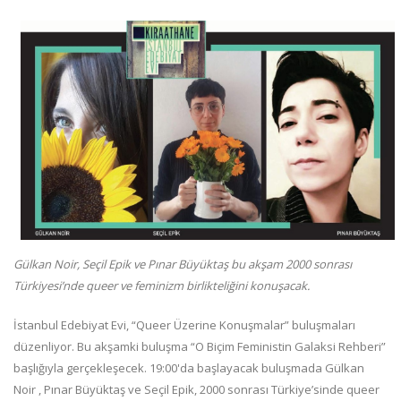
Gülkan Noir, Seçil Epik ve Pınar Büyüktaş bu akşam 2000 sonrası
Türkiyesi’nde queer ve feminizm birlikteliğini konuşacak.
İstanbul Edebiyat Evi, “Queer Üzerine Konuşmalar” buluşmaları
düzenliyor. Bu akşamki buluşma “O Biçim Feministin Galaksi Rehberi”
başlığıyla gerçekleşecek. 19:00'da başlayacak buluşmada Gülkan
Noir , Pınar Büyüktaş ve Seçil Epik, 2000 sonrası Türkiye’sinde queer