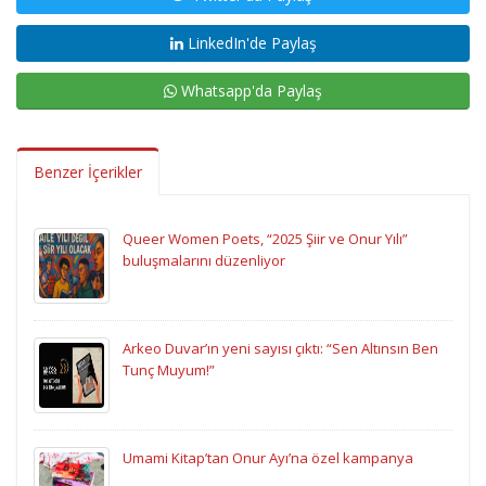
LinkedIn'de Paylaş
Whatsapp'da Paylaş
Benzer İçerikler
Queer Women Poets, “2025 Şiir ve Onur Yılı”
buluşmalarını düzenliyor
Arkeo Duvar’ın yeni sayısı çıktı: “Sen Altınsın Ben
Tunç Muyum!”
Umami Kitap’tan Onur Ayı’na özel kampanya