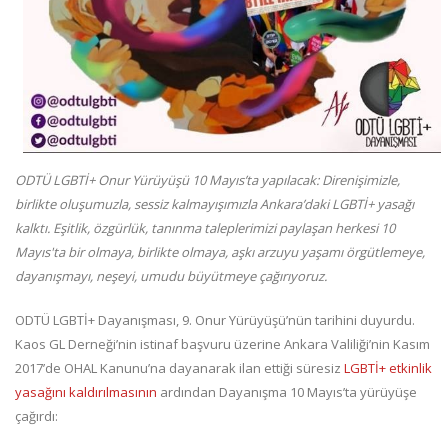
ODTÜ LGBTİ+ Onur Yürüyüşü 10 Mayıs’ta yapılacak: Direnişimizle,
birlikte oluşumuzla, sessiz kalmayışımızla Ankara’daki LGBTİ+ yasağı
kalktı. Eşitlik, özgürlük, tanınma taleplerimizi paylaşan herkesi 10
Mayıs'ta bir olmaya, birlikte olmaya, aşkı arzuyu yaşamı örgütlemeye,
dayanışmayı, neşeyi, umudu büyütmeye çağırıyoruz.
ODTÜ LGBTİ+ Dayanışması, 9. Onur Yürüyüşü’nün tarihini duyurdu.
Kaos GL Derneği’nin istinaf başvuru üzerine Ankara Valiliği’nin Kasım
2017’de OHAL Kanunu’na dayanarak ilan ettiği süresiz
LGBTİ+ etkinlik
yasağını kaldırılmasının
ardından Dayanışma 10 Mayıs’ta yürüyüşe
çağırdı: