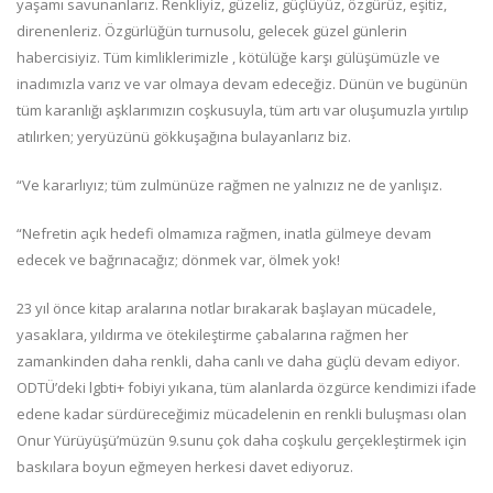
yaşamı savunanlarız. Renkliyiz, güzeliz, güçlüyüz, özgürüz, eşitiz,
direnenleriz. Özgürlüğün turnusolu, gelecek güzel günlerin
habercisiyiz. Tüm kimliklerimizle , kötülüğe karşı gülüşümüzle ve
inadımızla varız ve var olmaya devam edeceğiz. Dünün ve bugünün
tüm karanlığı aşklarımızın coşkusuyla, tüm artı var oluşumuzla yırtılıp
atılırken; yeryüzünü gökkuşağına bulayanlarız biz.
“Ve kararlıyız; tüm zulmünüze rağmen ne yalnızız ne de yanlışız.
“Nefretin açık hedefi olmamıza rağmen, inatla gülmeye devam
edecek ve bağrınacağız; dönmek var, ölmek yok!
23 yıl önce kitap aralarına notlar bırakarak başlayan mücadele,
yasaklara, yıldırma ve ötekileştirme çabalarına rağmen her
zamankinden daha renkli, daha canlı ve daha güçlü devam ediyor.
ODTÜ’deki lgbti+ fobiyi yıkana, tüm alanlarda özgürce kendimizi ifade
edene kadar sürdüreceğimiz mücadelenin en renkli buluşması olan
Onur Yürüyüşü’müzün 9.sunu çok daha coşkulu gerçekleştirmek için
baskılara boyun eğmeyen herkesi davet ediyoruz.