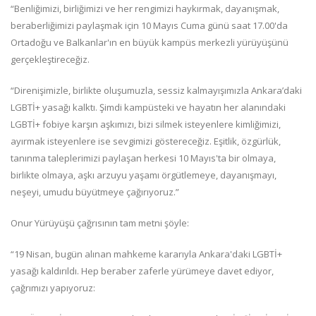
“Benliğimizi, birliğimizi ve her rengimizi haykırmak, dayanışmak,
beraberliğimizi paylaşmak için 10 Mayıs Cuma günü saat 17.00'da
Ortadoğu ve Balkanlar'ın en büyük kampüs merkezli yürüyüşünü
gerçekleştireceğiz.
“Direnişimizle, birlikte oluşumuzla, sessiz kalmayışımızla Ankara’daki
LGBTİ+ yasağı kalktı. Şimdi kampüsteki ve hayatın her alanındaki
LGBTİ+ fobiye karşın aşkımızı, bizi silmek isteyenlere kimliğimizi,
ayırmak isteyenlere ise sevgimizi göstereceğiz. Eşitlik, özgürlük,
tanınma taleplerimizi paylaşan herkesi 10 Mayıs'ta bir olmaya,
birlikte olmaya, aşkı arzuyu yaşamı örgütlemeye, dayanışmayı,
neşeyi, umudu büyütmeye çağırıyoruz.”
Onur Yürüyüşü çağrısının tam metni şöyle:
“19 Nisan, bugün alınan mahkeme kararıyla Ankara'daki LGBTİ+
yasağı kaldırıldı. Hep beraber zaferle yürümeye davet ediyor,
çağrımızı yapıyoruz: