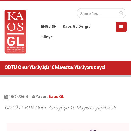
ENGLISH
Kaos GL Dergisi
Künye
ODTÜ Onur Yürüyüşü 10 Mayıs’ta: Yürüyoruz ayol!
19/04/2019 |
Yazar:
Kaos GL
ODTÜ LGBTİ+ Onur Yürüyüşü 10 Mayıs’ta yapılacak.