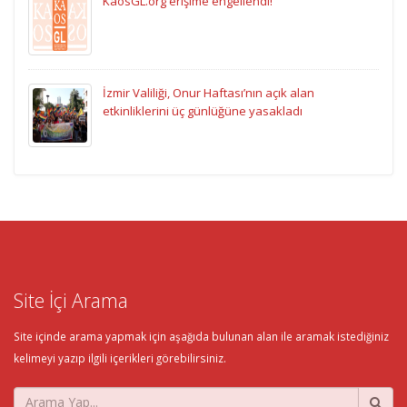
KaosGL.org erişime engellendi!
İzmir Valiliği, Onur Haftası’nın açık alan
etkinliklerini üç günlüğüne yasakladı
Site İçi Arama
Site içinde arama yapmak için aşağıda bulunan alan ile aramak istediğiniz
kelimeyi yazıp ilgili içerikleri görebilirsiniz.