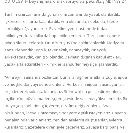
ODTÜ LGBTİ+ Dayanışması olarak soruyoruz: peki, BİZ ŞİMDİ NEYİZ?
Tarihin kimi zamanında günah kimi zamanında yasak olanlardık.
İşkencelere maruz kalanlardık. Ana okulunda, ilk okulda, lisede
zorbalığa uğrayanlardık. Ev verilmeyen, hastanede tedavi
edilmeyen, karakollarda hapsedilenlenlerdik. Töre, namus, onur
adına öldürülenlerdik. Onur Yürüyüşü’ne saldırılanlardık. Medyada
sansürlenendik.Toptuk, tekerlektik, dönmeydik, ibneydik,
erkekfatmaydık, karı gibi olandık. Devletin düşman kabul ettikleri,
yasaklarla etkinlikleri – kimlikleri sansürlenmeye çalışılanlardık.
“Ama aynı zamanda bizler tüm bunlara rağmen inatla, arzuyla, aşkla
ve meşkle dünyayı döndürenleriz. Herkes sinmişken susmayanlar,
örgütlenerek sokakta kalanlarız. Stonewall’da polise direnenleriz.
İngiltere’de büyük maden işçileri grevinde sesimizi yükseltenleriz. Bir
araya gelip birbirine güç veren, etrafını değiştirenleriz. Ana
okulundan, liseye, üniversiteye her yere eşitlik isteyenleriz. Hayatın
her alanında var olanlarız. Yeniden ailelerini oluşturanlar, evlerini
kuranlarız. Gazetelere direnişiyle geçenleriz. Savaşa karşı barışı ve