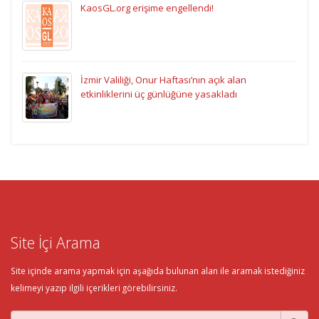
KaosGL.org erişime engellendi!
İzmir Valiliği, Onur Haftası’nın açık alan
etkinliklerini üç günlüğüne yasakladı
Site İçi Arama
Site içinde arama yapmak için aşağıda bulunan alan ile aramak istediğiniz
kelimeyi yazıp ilgili içerikleri görebilirsiniz.