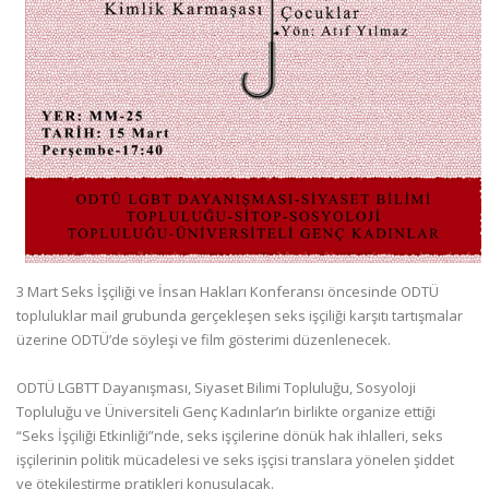
3 Mart Seks İşçiliği ve İnsan Hakları Konferansı öncesinde ODTÜ
topluluklar mail grubunda gerçekleşen seks işçiliği karşıtı tartışmalar
üzerine ODTÜ’de söyleşi ve film gösterimi düzenlenecek.
ODTÜ LGBTT Dayanışması, Siyaset Bilimi Topluluğu, Sosyoloji
Topluluğu ve Üniversiteli Genç Kadınlar’ın birlikte organize ettiği
“Seks İşçiliği Etkinliği”nde, seks işçilerine dönük hak ihlalleri, seks
işçilerinin politik mücadelesi ve seks işçisi translara yönelen şiddet
ve ötekileştirme pratikleri konuşulacak.