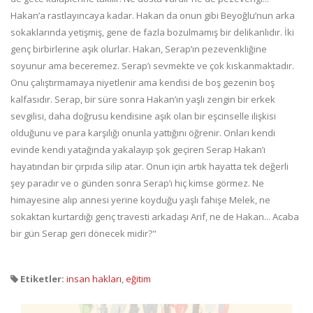
Hakan’a rastlayıncaya kadar. Hakan da onun gibi Beyoğlu’nun arka
sokaklarında yetişmiş, gene de fazla bozulmamış bir delikanlıdır. İki
genç birbirlerine aşık olurlar. Hakan, Serap’ın pezevenkliğine
soyunur ama beceremez. Serap’ı sevmekte ve çok kıskanmaktadır.
Onu çalıştırmamaya niyetlenir ama kendisi de boş gezenin boş
kalfasıdır. Serap, bir süre sonra Hakan’ın yaşlı zengin bir erkek
sevgilisi, daha doğrusu kendisine aşık olan bir eşcinselle ilişkisi
olduğunu ve para karşılığı onunla yattığını öğrenir. Onları kendi
evinde kendi yatağında yakalayıp şok geçiren Serap Hakan’ı
hayatından bir çırpıda silip atar. Onun için artık hayatta tek değerli
şey paradır ve o günden sonra Serap’ı hiç kimse görmez. Ne
himayesine alıp annesi yerine koyduğu yaşlı fahişe Melek, ne
sokaktan kurtardığı genç travesti arkadaşı Arif, ne de Hakan... Acaba
bir gün Serap geri dönecek midir?"
Etiketler:
insan hakları
,
eğitim