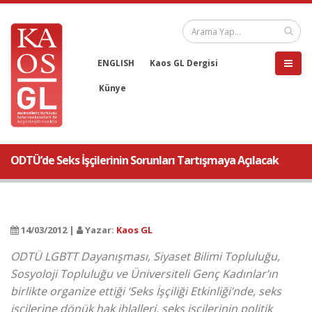
ENGLISH
Kaos GL Dergisi
Künye
ODTÜ’de Seks İşçilerinin Sorunları Tartışmaya Açılacak
14/03/2012 |
Yazar:
Kaos GL
ODTÜ LGBTT Dayanışması, Siyaset Bilimi Topluluğu,
Sosyoloji Topluluğu ve Üniversiteli Genç Kadınlar’ın
birlikte organize ettiği ‘Seks İşçiliği Etkinliği’nde, seks
işçilerine dönük hak ihlalleri, seks işçilerinin politik