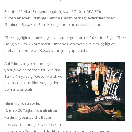
Etkinlik, 15 Mart Perşembe günü, saat 17:40’ta, MM-25’te
düzenlenecek. Etkinliğe Pembe Hayat Derneği aktivistlerinden
Ganimet, Başak ve Elçin konuşmacı olarak katılacaklar.
“Seks İşçiliğinin emek algısı ve temsiliyet sorunu” üzerine Elçin, “Seks
işçiliği ve kimlik karmaşası” üzerine Ganimet ve “Seks işçiliği ve
mekan” üzerine de Başak konuşma yapacaklar.
Atıf Yılmaz’ın yönetmenliğini
yaptığı ve senaryosunu Yıldırım
Türker’in yazdığı ’Gece, Melek ve
Bizim Çocuklar’ filmi söyleşiden
sonra izlenebilir.
Filmin konusu şöyle:
"Serap 20 Yaşlarında alımlı bir
kaldırım yosmasıdır. Bazen
sokaklardan müşteri alır, bazen
de gece kulüplerine takılır. Ne dostu vardır ne de pezevengi...