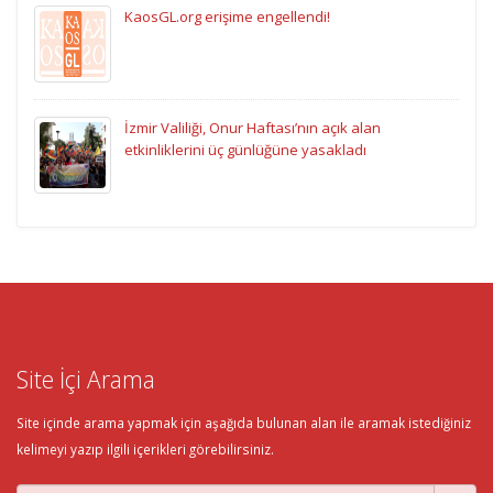
KaosGL.org erişime engellendi!
İzmir Valiliği, Onur Haftası’nın açık alan
etkinliklerini üç günlüğüne yasakladı
Site İçi Arama
Site içinde arama yapmak için aşağıda bulunan alan ile aramak istediğiniz
kelimeyi yazıp ilgili içerikleri görebilirsiniz.