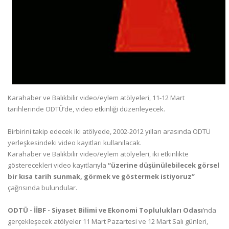
Karahaber ve Balıkbilir video/eylem atölyeleri, 11-12 Mart
tarihlerinde ODTÜ’de, video etkinliği düzenleyecek.
Birbirini takip edecek iki atölyede, 2002-2012 yılları arasında ODTÜ
yerleşkesindeki video kayıtları kullanılacak.
Karahaber ve Balıkbilir video/eylem atölyeleri, iki etkinlikte
gösterecekleri video kayıtlarıyla
“üzerine düşünülebilecek görsel
bir kısa tarih sunmak, görmek ve göstermek istiyoruz”
çağrısında bulundular.
ODTÜ - İİBF - Siyaset Bilimi ve Ekonomi Toplulukları Odası
’nda
gerçekleşecek atölyeler 11 Mart Pazartesi ve 12 Mart Salı günleri,