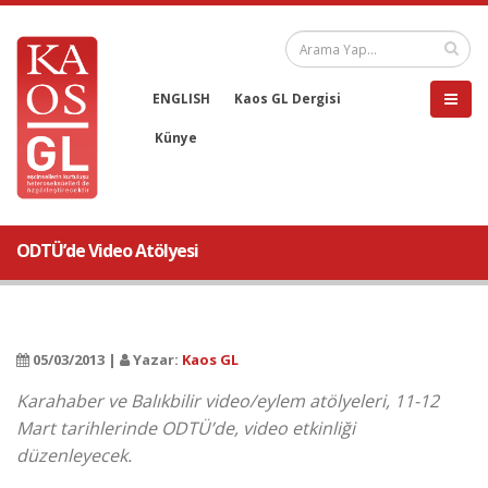
ENGLISH
Kaos GL Dergisi
Künye
ODTÜ’de Video Atölyesi
05/03/2013 |
Yazar:
Kaos GL
Karahaber ve Balıkbilir video/eylem atölyeleri, 11-12
Mart tarihlerinde ODTÜ’de, video etkinliği
düzenleyecek.