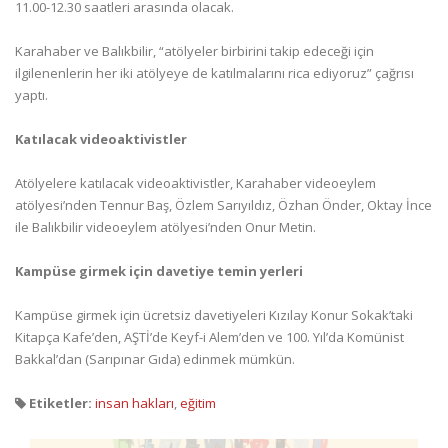
11.00-12.30 saatleri arasında olacak.
Karahaber ve Balıkbilir, “atölyeler birbirini takip edeceği için
ilgilenenlerin her iki atölyeye de katılmalarını rica ediyoruz” çağrısı
yaptı.
Katılacak videoaktivistler
Atölyelere katılacak videoaktivistler, Karahaber videoeylem
atölyesi’nden Tennur Baş, Özlem Sarıyıldız, Özhan Önder, Oktay İnce
ile Balıkbilir videoeylem atölyesi’nden Onur Metin.
Kampüse girmek için davetiye temin yerleri
Kampüse girmek için ücretsiz davetiyeleri Kızılay Konur Sokak’taki
Kitapça Kafe’den, AŞTİ’de Keyf-i Alem’den ve 100. Yıl’da Komünist
Bakkal’dan (Sarıpınar Gıda) edinmek mümkün.
Etiketler:
insan hakları
,
eğitim