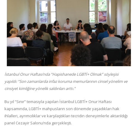
İstanbul Onur Haftası’nda “Hapishanede LGBTİ+ Olmak” söyleşisi
yapıldı:
“Son zamanlarda infaz koruma memurlarının cinsel yönelim ve
cinsiyet kimliğine yönelik saldırıları arttı.”
Bu yıl “Sınır” temasıyla yapılan İstanbul LGBTİ+ Onur Haftası
kapsamında, LGBTİ+ mahpusların son dönemde yaşadıkları hak
ihlalleri, ayrımcılıklar ve karşılaştıkları tecridin deneyimlerle aktarıldığı
panel Cezayir Salonu’nda gerçekleşti.