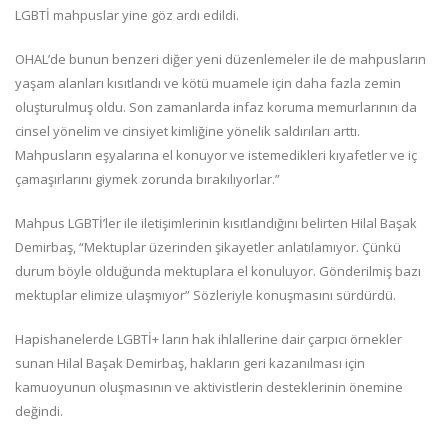
LGBTİ mahpuslar yine göz ardı edildi.
OHAL’de bunun benzeri diğer yeni düzenlemeler ile de mahpusların
yaşam alanları kısıtlandı ve kötü muamele için daha fazla zemin
oluşturulmuş oldu. Son zamanlarda infaz koruma memurlarının da
cinsel yönelim ve cinsiyet kimliğine yönelik saldırıları arttı.
Mahpusların eşyalarına el konuyor ve istemedikleri kıyafetler ve iç
çamaşırlarını giymek zorunda bırakılıyorlar.”
Mahpus LGBTİ’ler ile iletişimlerinin kısıtlandığını belirten Hilal Başak
Demirbaş, “Mektuplar üzerinden şikayetler anlatılamıyor. Çünkü
durum böyle olduğunda mektuplara el konuluyor. Gönderilmiş bazı
mektuplar elimize ulaşmıyor” Sözleriyle konuşmasını sürdürdü.
Hapishanelerde LGBTİ+ ların hak ihlallerine dair çarpıcı örnekler
sunan Hilal Başak Demirbaş, hakların geri kazanılması için
kamuoyunun oluşmasının ve aktivistlerin desteklerinin önemine
değindi.