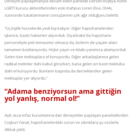
Deneyim paylaşımlarıyla devam eden panelde Dersim Roştîya Asmê
LGBTİ kurucu aktivistlerinden eski mahpus Loren Elva, OHAL
sürecinde tutuklanmanın sonuçlarının çok ağır olduğunu belirtti:
“Üç kişilik hücrelerde yedi kişi kalıyor. Diğer hapishanelerden
işkence, baskı haberleri alıyorduk. Diyarbakır’da hapishane
personeliyle pek temasımız olmasa da, bizlerin de yaşam alanı
tamamen kısıtlanıyordu. Hiçbir yayın ve kitabı yanımıza alamıyorduk.
Gelen tüm mektuplara el konuyordu. Diğer arkadaşlarıma gelen
radikal metinler dahi kabul görürken, bana gelen en basit mektuba
dahi el konuyordu. Bunların başında da derneklerden gelen
mektuplar yer alıyordu.”
“Adama benziyorsun ama gittiğin
yol yanlış, normal ol!”
Açık ceza infaz kurumlarına dair deneyimler paylaşan panelistlerden
Coşkun Yanat, hapishanelerdeki sorun ve sıkıntılara şu sözlerle
dikkat çekti: