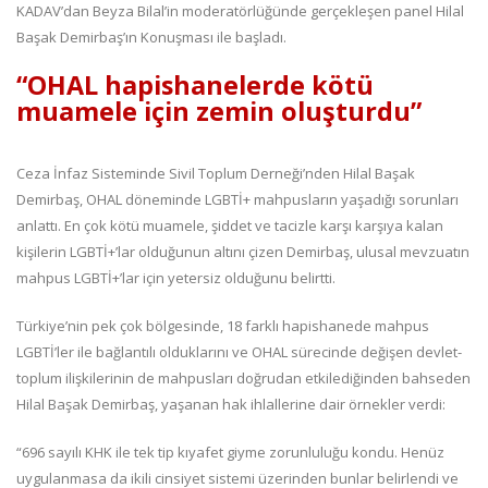
KADAV’dan Beyza Bilal’in moderatörlüğünde gerçekleşen panel Hilal
Başak Demirbaş’ın Konuşması ile başladı.
“OHAL hapishanelerde kötü
muamele için zemin oluşturdu”
Ceza İnfaz Sisteminde Sivil Toplum Derneği’nden Hilal Başak
Demirbaş, OHAL döneminde LGBTİ+ mahpusların yaşadığı sorunları
anlattı. En çok kötü muamele, şiddet ve tacizle karşı karşıya kalan
kişilerin LGBTİ+’lar olduğunun altını çizen Demirbaş, ulusal mevzuatın
mahpus LGBTİ+’lar için yetersiz olduğunu belirtti.
Türkiye’nin pek çok bölgesinde, 18 farklı hapishanede mahpus
LGBTİ’ler ile bağlantılı olduklarını ve OHAL sürecinde değişen devlet-
toplum ilişkilerinin de mahpusları doğrudan etkilediğinden bahseden
Hilal Başak Demirbaş, yaşanan hak ihlallerine dair örnekler verdi:
“696 sayılı KHK ile tek tip kıyafet giyme zorunluluğu kondu. Henüz
uygulanmasa da ikili cinsiyet sistemi üzerinden bunlar belirlendi ve