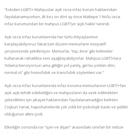
“Eskiden LGBTİ+ Mahpuslar açık ceza infaz kurum haklarından
faydalanamıyorken, ilk kez on dört ay önce Maltepe 1 No’lu ceza
infaz kurumundan bir mahpus LGBTİ’ye ‘açık hakkı’ tanındı.
Açık ceza infaz kurumlarında her türlü ihtiyaçlarımızı
karşılayabiliyoruz fakat tüm düzem memurların inisiyatifi
çerçevesinde şekilleniyor. Memurlar, ‘top, ibne’ gibi kelimeler
kullanarak rahatlıkla seni aşağılayabiliyorlar. Mahpus LGBTİ+lara
‘Adama benziyorsun ama gittiğin yol yanlış, gel bu yoldan dön,
normal ol.’ gibi homofobik ve transfobik söylemleri var.”
Açık ceza infaz kurumlarında infaz koruma memurlarının LGBTİ+’ları
açık açık tehdit edebildiğini ve mahpusların da sevk edilmekten
çekindikleri için şikayet haklarından faydalanamadığını belirten
Coşkun Yanat, hapishanelerde çok ciddi bir psikolojik baskı ve şiddet
olduğunun altını çizdi.
Etkinliğin sonunda ise “içeri ve dışarı” arasındaki sınırları bir nebze