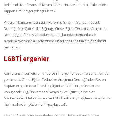
belirlendi. Konferans 18 Kasım 2017 tarihinde İstanbul, Taksim'de
Nippon Otel'de gerçekleştirilecek.
Program kapsamında Eğitim Reformu Girişimi, Gündem Çocuk
Derneği, Mor Çatı Kadın Sığınağı, Cinsel Eğitim Tedavi ve Araştırma
Derneği gibi farklı sivil toplum kuruluşlarından uzmanlar ve
akademisyenler okul ortamında cinsel sağlık eğitiminin esaslarını
tartışacak.
LGBTİ ergenler
Konferansın son oturumunda LGBTİ ergenler üzerine sunumlar da
yer alacak. Cinsel Eğitim Tedavi ve Araştırma Derneği’nden Seven
Kaptan ergenin cinsel kimlik gelişimi ve LGBTİ ergenler üzerine
konuşacak. Bilgi Üniversitesi Sosyoloji ve Eğitim Çalışmaları
Merkezi’nden Melisa Soran ise LGBTİ hakları için eğitim stratejilerine
ilişkin sahadan gözlemlerini paylaşacak.
TAP Vakfı, çocuk ve ergenlerle çalışan psikolojik danışman ve