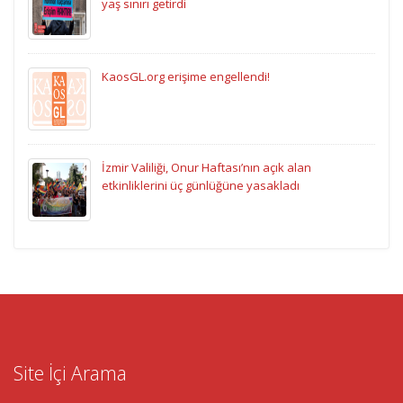
yaş sınırı getirdi
KaosGL.org erişime engellendi!
İzmir Valiliği, Onur Haftası’nın açık alan
etkinliklerini üç günlüğüne yasakladı
Site İçi Arama