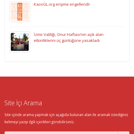
KaosGL.org erişime engellendi!
İzmir Valiliği, Onur Haftası’nın açık alan
etkinliklerini üç günlüğüne yasakladı
Site İçi Arama
Site içinde arama yapmak için aşağıda bulunan alan ile aramak istediğiniz
kelimeyi yazıp ilgili içerikleri görebilirsiniz.