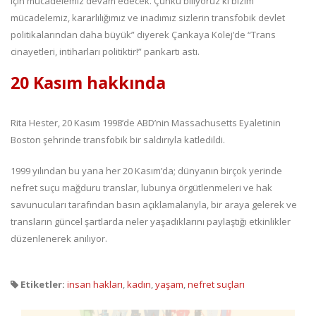
için mücadelemiz devam edecek. Çünkü biliyoruz ki bizim
mücadelemiz, kararlılığımız ve inadımız sizlerin transfobik devlet
politikalarından daha büyük” diyerek Çankaya Kolej’de “Trans
cinayetleri, intiharları politiktir!” pankartı astı.
20 Kasım hakkında
Rita Hester, 20 Kasım 1998’de ABD’nin Massachusetts Eyaletinin
Boston şehrinde transfobik bir saldırıyla katledildi.
1999 yılından bu yana her 20 Kasım’da; dünyanın birçok yerinde
nefret suçu mağduru translar, lubunya örgütlenmeleri ve hak
savunucuları tarafından basın açıklamalarıyla, bir araya gelerek ve
transların güncel şartlarda neler yaşadıklarını paylaştığı etkinlikler
düzenlenerek anılıyor.
Etiketler:
insan hakları
,
kadın
,
yaşam
,
nefret suçları