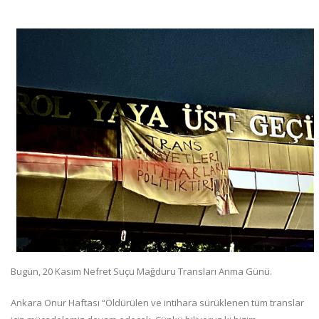
Bugün, 20 Kasım Nefret Suçu Mağduru Transları Anma Günü.
Ankara Onur Haftası “Öldürülen ve intihara sürüklenen tüm translar