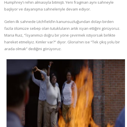
Humphrey’i rehin almasıyla bitmişti. Yeni fragman aynı sahneyle
başlıyor ve dayanışma sahneleriyle devam ediyor.
Gelen ilk sahnede Litchfield’in kanunsuzluğundan dolayı birden
fazla ölümüze sebep olan tutukluların artık isyan ettiğini görüyoruz.
Maria Ruiz, “İsyanımızı doğru bir yöne çevirmek istiyorsak birlikte
hareket etmeliyiz. Kimler var?” diyor. Gloria’nın ise “Tek çıkış yolu bir
arada olmak” dediğini görüyoruz.