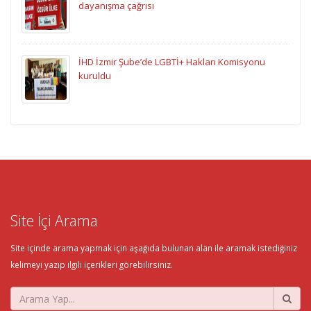
dayanışma çağrısı
İHD İzmir Şube’de LGBTİ+ Hakları Komisyonu
kuruldu
Site İçi Arama
Site içinde arama yapmak için aşağıda bulunan alan ile aramak istediğiniz
kelimeyi yazıp ilgili içerikleri görebilirsiniz.