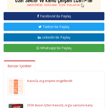
Facebook'da Paylaş
Twitter'da Paylaş
LinkedIn'de Paylaş
Whatsapp'da Paylaş
Benzer İçerikler
KaosGL.org erişime engellendi!
DİSK Basın-İş’ten KaosGL.org’a sansüre karşı