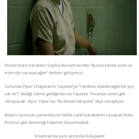
Dizinin trans karakteri Sophia Burset’i tecritte “Burası benim evim ve
evim için savaşacağım” derken görüyoruz.
Sonunda Piper Chapman’ın Taystee’ye “Yardımcı olabileceğim bir şey
var mı?” dediği sahne geldiğinde ise Taystee “İnsanlar senin gibi
olmayacak” diyor. Piper ise “Bu benim hikayem” diye cevaplıyor.
Beşinci sezonun yarısında ise Stella Carlin karakterini oynayan Ruby
Rose’un geri döneceği haberini duyurmuştuk.
9 Haziran’da yeni sezonda buluşalım!