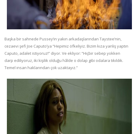
Başka bir sahnede Pussey’in yakın arkadaşlarından Taystee’nin,
cezaevi şefi Joe Caputo’ya “Hepimiz öfkeliyiz. Bizim kıza yanlış yaptın
Caputo, adalet istiyoruz!” diyor. Ve ekliyor: “Hiçbir sebep yokken
darp ediliyoruz, iki kişilik olduğu hâlde o dolap gibi odalara tıkıldık.
Temel insan haklarından çok uzaktayız.”