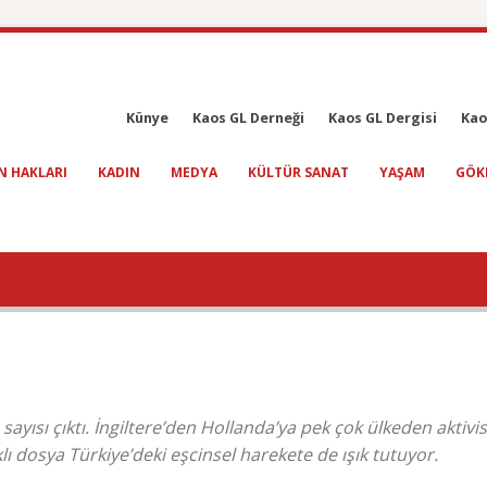
Künye
Kaos GL Derneği
Kaos GL Dergisi
Kao
N HAKLARI
KADIN
MEDYA
KÜLTÜR SANAT
YAŞAM
GÖK
 sayısı çıktı. İngiltere’den Hollanda’ya pek çok ülkeden aktivis
ı dosya Türkiye’deki eşcinsel harekete de ışık tutuyor.