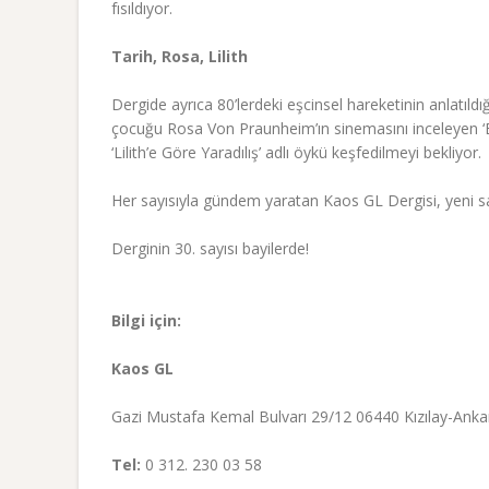
fısıldıyor.
Tarih, Rosa, Lilith
Dergide ayrıca 80’lerdeki eşcinsel hareketinin anlatıldığ
çocuğu Rosa Von Praunheim’ın sinemasını inceleyen ‘Bi
‘Lilith’e Göre Yaradılış’ adlı öykü keşfedilmeyi bekliyor.
Her sayısıyla gündem yaratan Kaos GL Dergisi, yeni sa
Derginin 30. sayısı bayilerde!
Bilgi için:
Kaos GL
Gazi Mustafa Kemal Bulvarı 29/12 06440 Kızılay-Anka
Tel:
0 312. 230 03 58