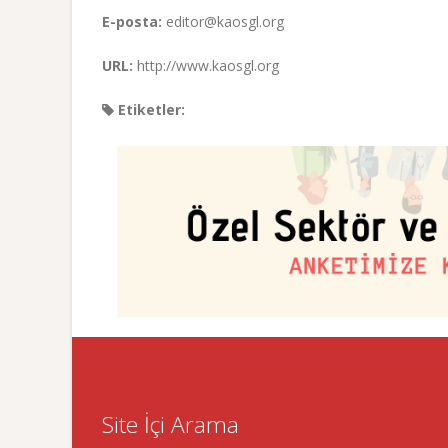
E-posta:
editor@kaosgl.org
URL:
http://www.kaosgl.org
Etiketler:
Site İçi Arama