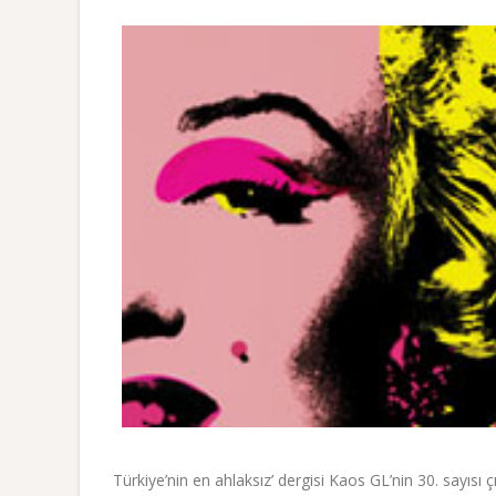
Türkiye’nin en ahlaksız’ dergisi Kaos GL’nin 30. sayısı