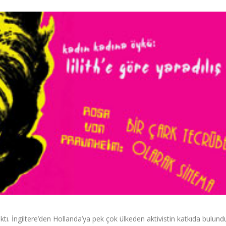
 çıktı. İngiltere’den Hollanda’ya pek çok ülkeden aktivistin katkıda bulun