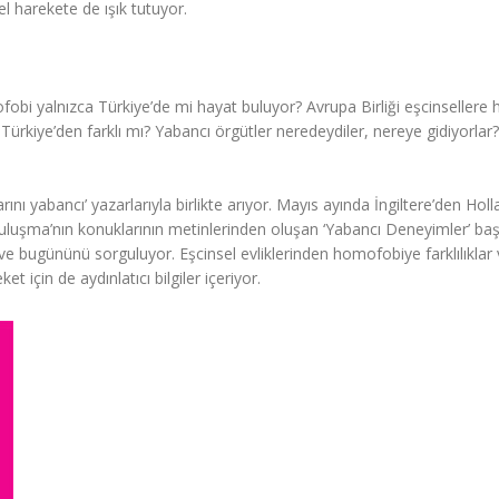
el harekete de ışık tutuyor.
obi yalnızca Türkiye’de mi hayat buluyor? Avrupa Birliği eşcinsellere 
Türkiye’den farklı mı? Yabancı örgütler neredeydiler, nereye gidiyorlar?
ını yabancı’ yazarlarıyla birlikte arıyor. Mayıs ayında İngiltere’den Hol
Buluşma’nın konuklarının metinlerinden oluşan ‘Yabancı Deneyimler’ başl
ve bugününü sorguluyor. Eşcinsel evliklerinden homofobiye farklılıklar
et için de aydınlatıcı bilgiler içeriyor.