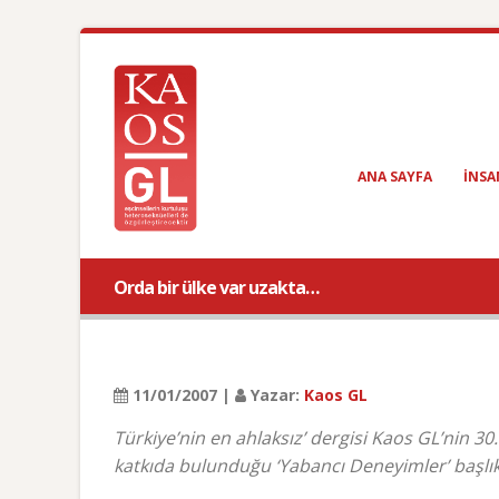
ANA SAYFA
INSA
Orda bir ülke var uzakta…
11/01/2007 |
Yazar:
Kaos GL
Türkiye’nin en ahlaksız’ dergisi Kaos GL’nin 30.
katkıda bulunduğu ‘Yabancı Deneyimler’ başlıkl