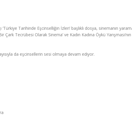
ı ‘Türkiye Tarihinde Eşcinselliğin İzleri’ başlıklı dosya, sinemanın yara
r Çark Tecrübesi Olarak Sinema’ ve Kadın Kadına Öykü Yarışması’nın b
yısıyla da eşcinsellerin sesi olmaya devam ediyor.
ra