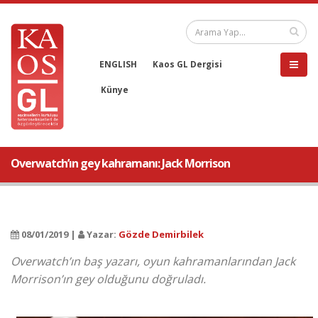
ENGLISH
Kaos GL Dergisi
Künye
Overwatch’ın gey kahramanı: Jack Morrison
08/01/2019 |
Yazar:
Gözde Demirbilek
Overwatch’ın baş yazarı, oyun kahramanlarından Jack
Morrison’ın gey olduğunu doğruladı.