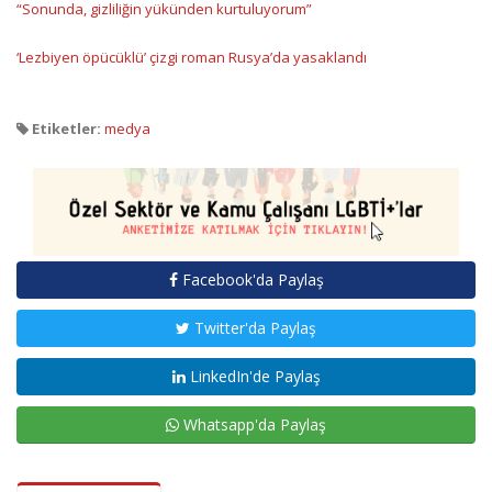
“Sonunda, gizliliğin yükünden kurtuluyorum”
‘Lezbiyen öpücüklü’ çizgi roman Rusya’da yasaklandı
Etiketler:
medya
Facebook'da Paylaş
Twitter'da Paylaş
LinkedIn'de Paylaş
Whatsapp'da Paylaş