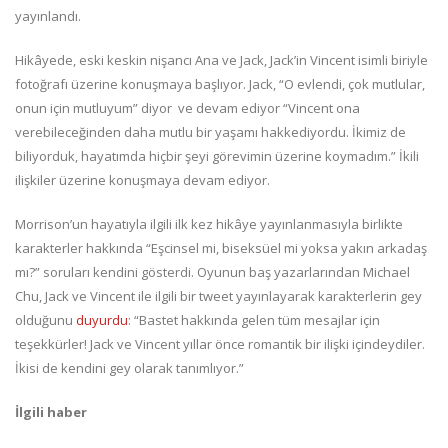
yayınlandı.
Hikâyede, eski keskin nişancı Ana ve Jack, Jack’in Vincent isimli biriyle
fotoğrafı üzerine konuşmaya başlıyor. Jack, “O evlendi, çok mutlular,
onun için mutluyum” diyor ve devam ediyor “Vincent ona
verebileceğinden daha mutlu bir yaşamı hakkediyordu. İkimiz de
biliyorduk, hayatımda hiçbir şeyi görevimin üzerine koymadım.” İkili
ilişkiler üzerine konuşmaya devam ediyor.
Morrison’un hayatıyla ilgili ilk kez hikâye yayınlanmasıyla birlikte
karakterler hakkında “Eşcinsel mi, biseksüel mi yoksa yakın arkadaş
mı?” soruları kendini gösterdi. Oyunun baş yazarlarından Michael
Chu, Jack ve Vincent ile ilgili bir tweet yayınlayarak karakterlerin gey
olduğunu
duyurdu
: “Bastet hakkında gelen tüm mesajlar için
teşekkürler! Jack ve Vincent yıllar önce romantik bir ilişki içindeydiler.
İkisi de kendini gey olarak tanımlıyor.”
İlgili haber