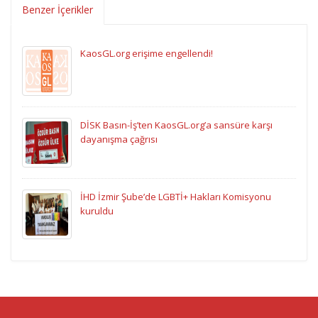
Benzer İçerikler
KaosGL.org erişime engellendi!
DİSK Basın-İş’ten KaosGL.org’a sansüre karşı
dayanışma çağrısı
İHD İzmir Şube’de LGBTİ+ Hakları Komisyonu
kuruldu