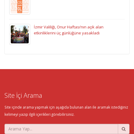
İzmir Valiliği, Onur Haftası’nın açık alan
etkinliklerini üç günlüğüne yasakladı
Site İçi Arama
Site içinde arama yapmak için aşağıda bulunan alan ile aramak istediğiniz
kelimeyi yazıp ilgili içerikleri görebilirsiniz.