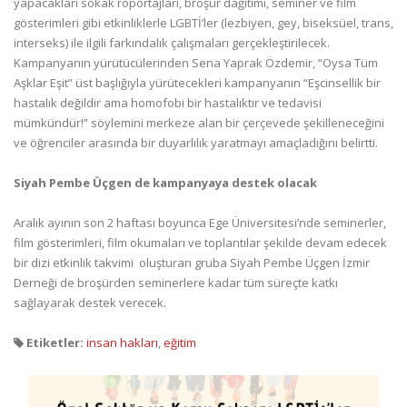
yapacakları sokak röportajları, broşür dağıtımı, seminer ve film
gösterimleri gibi etkinliklerle LGBTİ’ler (lezbiyen, gey, biseksüel, trans,
interseks) ile ilgili farkındalık çalışmaları gerçekleştirilecek.
Kampanyanın yürütücülerinden Sena Yaprak Özdemir, “Oysa Tüm
Aşklar Eşit” üst başlığıyla yürütecekleri kampanyanın “Eşcinsellik bir
hastalık değildir ama homofobi bir hastalıktır ve tedavisi
mümkündür!” söylemini merkeze alan bir çerçevede şekilleneceğini
ve öğrenciler arasında bir duyarlılık yaratmayı amaçladığını belirtti.
Siyah Pembe Üçgen de kampanyaya destek olacak
Aralık ayının son 2 haftası boyunca Ege Üniversitesi’nde seminerler,
film gösterimleri, film okumaları ve toplantılar şekilde devam edecek
bir dizi etkinlik takvimi oluşturan gruba Siyah Pembe Üçgen İzmir
Derneği de broşürden seminerlere kadar tüm süreçte katkı
sağlayarak destek verecek.
Etiketler:
insan hakları
,
eğitim