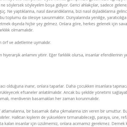
 ne söylersek söyleyelim boşa gidiyor. Gerici ahlakçılar, sadece gelene
ç. Ne yaptıklarına, nasıl davrandıklarına, bizi nasıl dışladıklarına geli
 bu toplumu da ölesiye savunmaktır. Dünyalarında yeniliğe, yaratıcılığa
 etmek dışında hiçbir şey gelmez. Onlara göre, herkes gelenek için sav
arklılık olmamalıdır.
n örf ve adetlerine uymalıdır.
hiyerarşik anlamını yitirir. Eğer farklılık olursa, insanlar efendilerinin y
acı olduğuna inanır, onlara taparlar. Daha çocukken insanlara tapınaca
rükleyecek efsaneler anlatılmalıdır. Ancak bu şekilde yönetimi sağlayabi
lanmalı, merdivenin basamakları her zaman korunmalıdır.
 atlamalarına, bir basamak daha çıkmalarına izin veren bir umuttur. B
lirler. Halktan kişilerin de yükseklere tırmanabileceği, paraya, üne, re
altta kalan insanlar için üzülmemiz, onlara acımamız gerekmez. Demek k