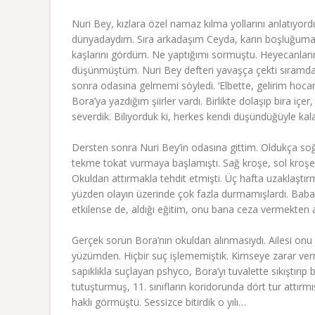
Nuri Bey, kızlara özel namaz kılma yollarını anlatıyo
dünyadaydım. Sıra arkadaşım Ceyda, karın boşluğuma d
kaşlarını gördüm. Ne yaptığımı sormuştu. Heyecanlan
düşünmüştüm. Nuri Bey defteri yavaşça çekti sıramdan. 
sonra odasına gelmemi söyledi. ‘Elbette, gelirim hoc
Bora’ya yazdığım şiirler vardı. Birlikte dolaşıp bira iç
severdik. Biliyorduk ki, herkes kendi düşündüğüyle kal
Dersten sonra Nuri Bey’in odasına gittim. Oldukça soğ
tekme tokat vurmaya başlamıştı. Sağ kroşe, sol kroşe
Okuldan attırmakla tehdit etmişti. Üç hafta uzaklaştı
yüzden olayın üzerinde çok fazla durmamışlardı. Babam
etkilense de, aldığı eğitim, onu bana ceza vermekten 
Gerçek sorun Bora’nın okuldan alınmasıydı. Ailesi onu
yüzümden. Hiçbir suç işlememiştik. Kimseye zarar ver
sapıklıkla suçlayan pshyco, Bora’yı tuvalette sıkıştırıp 
tutuşturmuş, 11. sınıfların koridorunda dört tur attırm
haklı görmüştü. Sessizce bitirdik o yılı…