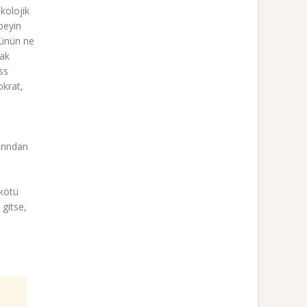
kolojik
beyin
ğünün ne
şak
ss
okrat,
arından
 kötü
 gitse,