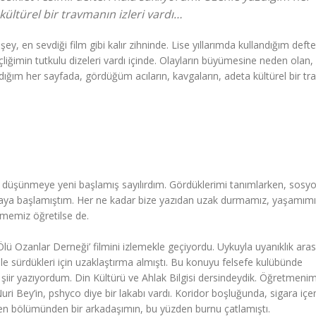
kültürel bir travmanın izleri vardı…
şey, en sevdiği film gibi kalır zihninde. Lise yıllarımda kullandığım defte
iğimin tutkulu dizeleri vardı içinde. Olayların büyümesine neden olan,
dığım her sayfada, gördüğüm acıların, kavgaların, adeta kültürel bir t
k düşünmeye yeni başlamış sayılırdım. Gördüklerimi tanımlarken, sosyol
lamaya başlamıştım. Her ne kadar bize yazıdan uzak durmamız, yaşamımı
rmemiz öğretilse de.
lü Ozanlar Derneği’ filmini izlemekle geçiyordu. Uykuyla uyanıklık ara
le sürdükleri için uzaklaştırma almıştı. Bu konuyu felsefe kulübünde
 şiir yazıyordum. Din Kültürü ve Ahlak Bilgisi dersindeydik. Öğretmenim
uri Bey’in, pshyco diye bir lakabı vardı. Koridor boşluğunda, sigara içe
Fen bölümünden bir arkadaşımın, bu yüzden burnu çatlamıştı.