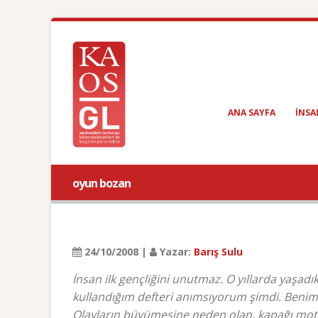
ANA SAYFA
INSA
oyun bozan
24/10/2008 |
Yazar:
Barış Sulu
İnsan ilk gençliğini unutmaz. O yıllarda yaşadıkl
kullandığım defteri anımsıyorum şimdi. Benim fi
Olayların büyümesine neden olan, kapağı motos