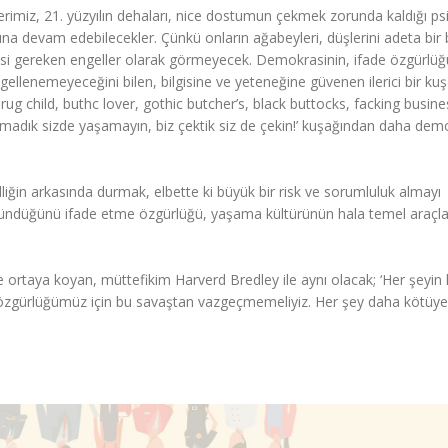
rimiz, 21. yüzyılın dehaları, nice dostumun çekmek zorunda kaldığı psi
na devam edebilecekler. Çünkü onların ağabeyleri, düşlerini adeta bir 
ilmesi gereken engeller olarak görmeyecek. Demokrasinin, ifade özgürlü
gellenemeyeceğini bilen, bilgisine ve yeteneğine güvenen ilerici bir ku
rug child, buthc lover, gothic butcher’s, black buttocks, facking busine
amadık sizde yaşamayın, biz çektik siz de çekin!’ kuşağından daha dem
iğin arkasında durmak, elbette ki büyük bir risk ve sorumluluk almayı
üşündüğünü ifade etme özgürlüğü, yaşama kültürünün hala temel araçl
ortaya koyan, müttefikim Harverd Bredley ile aynı olacak; ‘Her şeyin
t, özgürlüğümüz için bu savaştan vazgeçmemeliyiz. Her şey daha kötüye