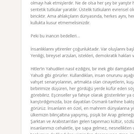
olmayı hak etmişlerdir. Ne de olsa her şey bir yarıştır
sentetik tutkular yaratılır. Üstelik tutkuların evrense
biriciktir. Ama ahlakçıların dünyasında, herkes aynı, her
kullukta kusur etmemelisinizdir.
Peki bu inancın bedelleri…
İnsanlıklarını yitirenler çoğunluktadır. Var oluşlarını baş
Yeniliği, bireysel arzuları, istekleri, demokratik hakla
Hitler’in Yahudileri nasıl ezdiğini, bir inek gibi damgal
Yahudi gibi görürler. Kullandıkları, insan onurunu aşağı
vahşet senaryolarının, artmakta olan cinayetlerin, kuşa
birbirimize düşüren, her gördüğü yerde küfür eden söyle
görebiliriz. Eşcinseller ya fahişe olarak gösterilirler ya
karıştırdığımızda, bize dayatılan Osmanlı tarihine bakt
görürüz. İnsanların en özel, en mahrem dünyalarına yö
ülkemizin bilinçaltına yapışmış, psişik bir Arap geleneği
Şarktan ve Arabistan’dan gelen tapınmacı kültür, sözlü
insanlarımızı cehaletle, ipe sapa gelmez, nesnellikten 