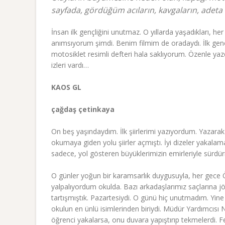
sayfada, gördüğüm acıların, kavgaların, adeta 
İnsan ilk gençliğini unutmaz. O yıllarda yaşadıkları, her 
anımsıyorum şimdi. Benim filmim de oradaydı. İlk gençl
motosiklet resimli defteri hala saklıyorum. Özenle yaz
izleri vardı…
KAOS GL
çağdaş çetinkaya
On beş yaşındaydım. İlk şiirlerimi yazıyordum. Yazara
okumaya giden yolu şiirler açmıştı. İyi dizeler yaka
sadece, yol gösteren büyüklerimizin emirleriyle sürdü
O günler yoğun bir karamsarlık duygusuyla, her gece Ö
yalpalıyordum okulda. Bazı arkadaşlarımız saçlarına jö
tartışmıştık. Pazartesiydi. O günü hiç unutmadım. Yine
okulun en ünlü isimlerinden biriydi. Müdür Yardımcısı N
öğrenci yakalarsa, onu duvara yapıştırıp tekmelerdi. 