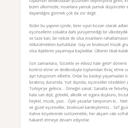
toplumun dedikoduları yüzünden depresyona giren, int
bizim ülkemizde, insanlara yamuk yumuk düşünceler en
dayandığını görmek çok da zor değil.
Bizler bu yapının içinde, birer oyun bozan olarak adl
eşcinsellerin sokakta dahi yürüyemediği bir ülkedeydik.
ve taze kan, bir nebze de olsa insanların rahatlamasına
öldürülmekten kurtuldular. Gay ve biseksüel müzik grupl
olsa ilişkilerini yaşamaya başladılar. Ülkenin tıkalı kulak
Son zamanlara, ‘Gözetle ve etkisiz hale getir!’ dönemi d
kontrol etme ve dedikoduyla toplumdan ihraç etme var.
ayrı tutuyorum elbette. Onlar bu baskıyı yaşamadan özgü
bırakmış durumda. Yurt dışında, eşcinseller istedikler
Türkiye’ye gelince… Örneğin sanat. Sanatla ve felsefe
hala sarı dişli, göbekli, alkolik ve sigara düşkünü, boz
heykel, müzik, yazı… Öyle yazarlar tanıyorum ki… Nie
ve güzel eşcinseller, biseksüel kardeşlerimiz… Sırf güze
Kahve köşelerinde sürtünmekle, her akşam rakı sofralar
hakaret etmeye devam ediyorlar.