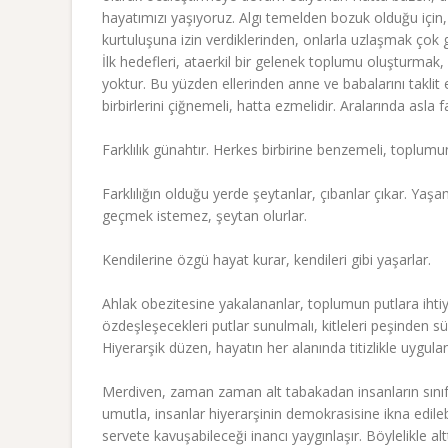
hayatımızı yaşıyoruz. Algı temelden bozuk olduğu için,
kurtuluşuna izin verdiklerinden, onlarla uzlaşmak çok gü
İlk hedefleri, ataerkil bir gelenek toplumu oluşturmak,
yoktur. Bu yüzden ellerinden anne ve babalarını taklit
birbirlerini çiğnemeli, hatta ezmelidir. Aralarında asla f
Farklılık günahtır. Herkes birbirine benzemeli, toplumu
Farklılığın olduğu yerde şeytanlar, çıbanlar çıkar. Yaşam 
geçmek istemez, şeytan olurlar.
Kendilerine özgü hayat kurar, kendileri gibi yaşarlar.
Ahlak obezitesine yakalananlar, toplumun putlara ihtiy
özdeşleşecekleri putlar sunulmalı, kitleleri peşinden sü
Hiyerarşik düzen, hayatın her alanında titizlikle uygu
Merdiven, zaman zaman alt tabakadan insanların sınıf
umutla, insanlar hiyerarşinin demokrasisine ikna edilebi
servete kavuşabileceği inancı yaygınlaşır. Böylelikle 