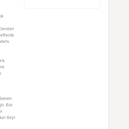
ık
 Dersten
Defterde
rkı’nı
nra
re.
u
e benim
ı. Bizi
bı
uri Bey’i