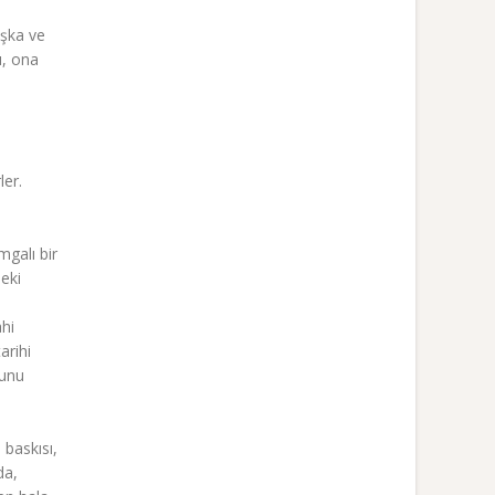
aşka ve
ı, ona
ler.
mgalı bir
deki
ahi
arihi
ğunu
a
 baskısı,
da,