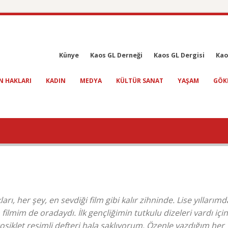
Künye
Kaos GL Derneği
Kaos GL Dergisi
Kao
N HAKLARI
KADIN
MEDYA
KÜLTÜR SANAT
YAŞAM
GÖK
arı, her şey, en sevdiği film gibi kalır zihninde. Lise yıllarımd
lmim de oradaydı. İlk gençliğimin tutkulu dizeleri vardı içi
iklet resimli defteri hala saklıyorum. Özenle yazdığım her