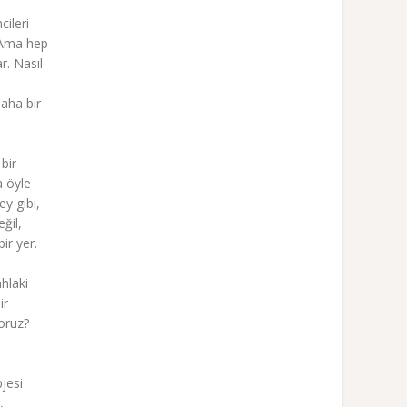
ileri
. Ama hep
r. Nasıl
daha bir
bir
a öyle
y gibi,
ğil,
ir yer.
ahlaki
ir
oruz?
jesi
,