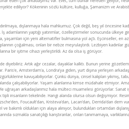
ihar eden çok arkadaşımız var. Evet, tüm bunlar nereden geliyor, ned
jekte ediliyor? Kökeninin sözlü kültüre, kulluğa, Şamanizm ve Arabis
andırılmaya, dışlanmaya hala mahkumuz. Çok değil, beş yıl öncesine ka
 İş adamlarının yaptığı yatırımlar, özelleştirmeler sonucunda ülkeye gi
, yaşamları için yeni alternatifler bulmasına yol açtı. Eşcinseller, en a
arının çoğalması, onları bir nebze meşrulaştırdı. Lezbiyen kadınlar giz
larına bir işitme cihazı yerleştirildi. Az da olsa iş görüyor.
e diyebiliriz. Artık ağır cezalar, dayaklar kalktı. Bunun yerine gözetlem
 Paris’e, Amsterdam’a, Londra’ya giden, yurt dışına yerleşen arkadaş
rlüklerine kavuşabiliyorlar. Çünkü dünya, cinsel kalıpları yıkmış, tabu
i alanda çalışabiliyorlar. Yaşam alanlarına kimse müdahale etmiyor. Am
yle uğraşan arkadaşlarımız hala mülteci muamelesi görüyorlar. Sanat iş
uk tipli insanların tekelinde. Hangi alanda olursa olsun değişmiyor. Resi
tzsche’den, Foucault’dan, Kristeva’dan, Lacan’dan, Derrida’dan dem v
l ve bakımlı oldukları için alaya alınıyor, bulundukları ortamdan dışlanıy
ında sızmakla sanatçılığı karıştıranlar, onları tanımamaya, varlıkların