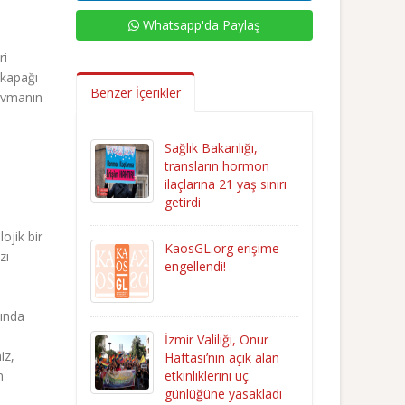
Whatsapp'da Paylaş
ri
 kapağı
Benzer İçerikler
ravmanın
Sağlık Bakanlığı,
transların hormon
ilaçlarına 21 yaş sınırı
getirdi
ojik bir
KaosGL.org erişime
zı
engellendi!
sında
İzmir Valiliği, Onur
iz,
Haftası’nın açık alan
n
etkinliklerini üç
günlüğüne yasakladı