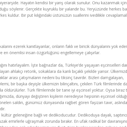
 hiyerarşide. Hayatın kendisi bir yarış olarak sunulur. Onu kazanmak için
l olduğu söylenir. Gerçekte kuyruklu bir yalandır bu. Yeryüzünde herkes b
kes kuldur. Bir put kılığındaki üstünüzün suallerini ivedilikle cevaplamal
kalarını ezerek kanıtlayanlar, onların faklı ve biricik dünyalarını yok eder
rı ve en önemlisi insan özgürlüğünü engellemeye çalışırlar.
adığını hatırlayalım. İşte bağnazlar da, Türkiye’de yaşayan eşcinselleri da
layan ahlakçı retorik, sokaklara da kanlı bıçaklı şekilde yansır. Ülkemiz
klar arası çatışmaların nedeni bu tiksinç tavırdır. Bizleri damgalayan,
mi, bir başka deyişle ülkemizin bilinçaltını, çekilen Türk filmlerinde d
 da öldürülürler. Türk filmlerinde bir tane iyi eşcinsel yoktur. Oysa biraz t
ığımızda, dünyayı değiştiren kişilerin neredeyse hepsinin eşcinsel oldu
nelen saldırı, günümüz dünyasında rağbet gören faşizan tavır, aslınd
dir.
 kültür geleneğine bağlı ve dedikoducudur. Dedikoduya dayalı, saptırıcı
uzak emirlerle uğraşmak zorunda bırakır. En ufak radikal bir davranışın