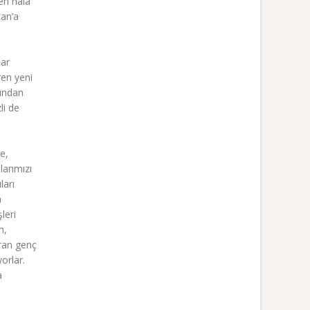
en hala
tan’a
dar
ren yeni
zından
li de
e,
larımızı
ları
a
leri
m,
uran genç
orlar.
a