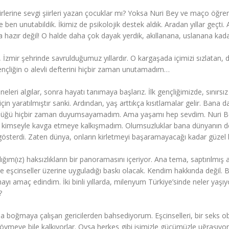
lerine sevgi şiirleri yazan çocuklar mı? Yoksa Nuri Bey ve maço öğrenc
ben unutabildik. İkimiz de psikolojik destek aldık. Aradan yıllar geçti
a hazır değil! O halde daha çok dayak yerdik, akıllanana, uslanana kada
İzmir şehrinde savrulduğumuz yıllardır. O kargaşada içimizi sızlatan, 
ençliğin o alevli defterini hiçbir zaman unutamadım…
leri algılar, sonra hayatı tanımaya başlarız. İlk gençliğimizde, sınırsız 
in yaratılmıştır sanki. Ardından, yaş arttıkça kısıtlamalar gelir. Bana d
ürlüğü hiçbir zaman duyumsayamadım. Ama yaşamı hep sevdim. Nuri Be
 kimseyle kavga etmeye kalkışmadım. Olumsuzluklar bana dünyanın de
 gösterdi. Zaten dünya, onların kirletmeyi başaramayacağı kadar güzel b
ığım(ız) haksızlıkların bir panoramasını içeriyor. Ana tema, saptırılmış 
 de eşcinseller üzerine uyguladığı baskı olacak. Kendim hakkında değil. B
 amaç edindim. İki binli yıllarda, milenyum Türkiye’sinde neler yaşıy
?
uda boğmaya çalışan gericilerden bahsediyorum. Eşcinselleri, bir seks ob
vmeye bile kalkıyorlar. Oysa herkes gibi işimizle gücümüzle uğraşıyor