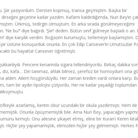
rdu. Şiir yazıyordum. Dersten kopmuş, transa geçmiştim. Başka bir
irseğini geçerine kadar yazdım. Kafamı kaldırdığımda, Nuri Bey’in çat
mıştım. Ürkmüş, tedirgin olmuştum. En arka sırada görülmeyeceğimi
‘Ne bu?’ diye bağırdı. ‘Şiir!’ dedim. Bütün sınıf gülmeye başladı o an.
am!’ diye karşılık verdim. Boğazım kurumuştu, terlemeye başlamıştım. 
er, şiir üstüne konuşurduk onunla. En çok Edip Cansever’in Umutsuzlar Pa
acaktı bu hayatta! Cansever öğretmişti.
ukkanlıydı. Pencere kenarında sigara tellendiriyordu. Birkaç dakika so
, diz, kafa… Din tanımaz, ahlak bilmez, şerefsiz bir homoydum ona gö
rma aldım. Ailem hoşgörülüydü. Her zaman kredim vardı onlara karşı. B
, tam bir aydın tipolojisi çiziyordu. Her ne kadar yaşadığı toplumdan
alıkoymuştu.
 öfkeyle azarlamış, kentin öbür ucundaki bir okula yazdırmıştı. Hem d
memiştik. Onunla öpüşmemiştik bile. Ama Nuri Bey, yapacağını yapmışt
burnunu kırmıştı. Onu ailesine şikayet etmiş, eline bir Kuran’ı Kerim kita
ıştı. Hiçbir şey yapamamıştık, elimizden hiçbir şey gelmemişti. Herkes N