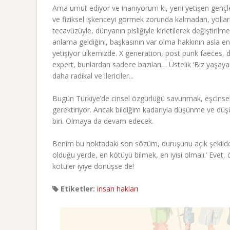
Ama umut ediyor ve inanıyorum ki, yeni yetişen gençle
ve fiziksel işkenceyi görmek zorunda kalmadan, yolları
tecavüzüyle, dünyanın pisliğiyle kirletilerek değiştir
anlama geldiğini, başkasının var olma hakkının asla en
yetişiyor ülkemizde. X generation, post punk faeces, d
expert, bunlardan sadece bazıları… Üstelik ‘Biz yaşay
daha radikal ve ilericiler...
Bugün Türkiye’de cinsel özgürlüğü savunmak, eşcinsell
gerektiriyor. Ancak bildiğim kadarıyla düşünme ve d
biri. Olmaya da devam edecek.
Benim bu noktadaki son sözüm, duruşunu açık şekilde 
olduğu yerde, en kötüyü bilmek, en iyisi olmalı.’ Eve
kötüler iyiye dönüşse de!
Etiketler:
insan hakları