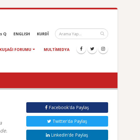
s Q
ENGLISH
KURDÎ
KUŞAĞI FORUMU
MULTIMEDYA
Facebook'da Paylaş
Twitter'da Paylaş
a
nde.
LinkedIn'de Paylaş