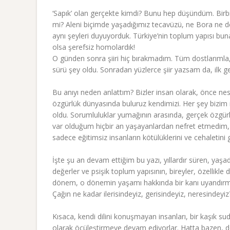
‘Sapık’ olan gerçekte kimdi? Bunu hep düşündüm. Birbir
mi? Aleni biçimde yaşadığımız tecavüzü, ne Bora ne de 
aynı şeyleri duyuyorduk. Türkiye’nin toplum yapısı bun
olsa şerefsiz homolardık!
O günden sonra şiiri hiç bırakmadım. Tüm dostlarımla, 
sürü şey oldu. Sonradan yüzlerce şiir yazsam da, ilk g
Bu anıyı neden anlattım? Bizler insan olarak, önce nesne
özgürlük dünyasında buluruz kendimizi. Her şey bizim iç
oldu. Sorumluluklar yumağının arasında, gerçek özg
var olduğum hiçbir an yaşayanlardan nefret etmedim,
sadece eğitimsiz insanların kötülüklerini ve cehaletini
İşte şu an devam ettiğim bu yazı, yıllardır süren, yaşad
değerler ve psişik toplum yapısının, bireyler, özellikle
dönem, o dönemin yaşamı hakkında bir kanı uyandırmayı
Çağın ne kadar ilerisindeyiz, gerisindeyiz, neresindeyiz
Kısaca, kendi dilini konuşmayan insanları, bir kaşık s
olarak öcüleştirmeye devam ediyorlar. Hatta bazen, dö