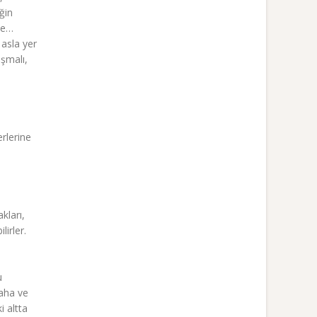
ğin
nce…
 asla yer
aşmalı,
erlerine
kları,
lirler.
u
faha ve
i altta