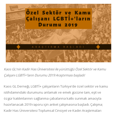
Kaos GL’nin Kadir Has Üniversitesi ile yürüttüğü Özel Sektör ve Kamu
Çalışanı LGBTİ+'ların Durumu 2019 Araştırması başladı!
Kaos GL Derneği, LGBTİ+ çalışanların Türkiye’de özel sektör ve kamu
istihdamındaki durumunu anlamak ve emek gücüne tam, eşit ve
özgür katılımlarının sağlanma çabalarına katkı sunmak amacıyla
hazırlanacak 2019 raporu için anket çalışmasına başladı. Çalışma;
Kadir Has Üniversitesi Toplumsal Cinsiyet ve Kadın Araştırmaları