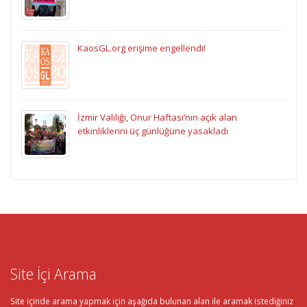
KaosGL.org erişime engellendi!
İzmir Valiliği, Onur Haftası’nın açık alan
etkinliklerini üç günlüğüne yasakladı
Site İçi Arama
Site içinde arama yapmak için aşağıda bulunan alan ile aramak istediğiniz