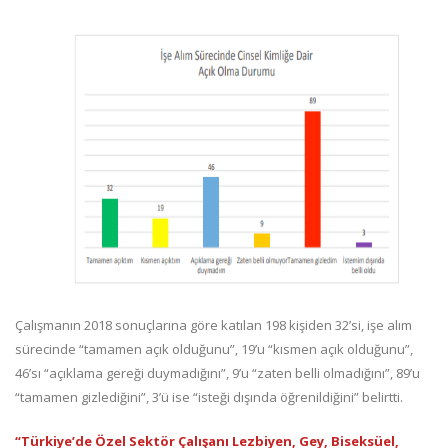
Çalışmanın 2018 sonuçlarına göre katılan 198 kişiden 32’si, işe alım
sürecinde “tamamen açık olduğunu”, 19’u “kısmen açık olduğunu”,
46’sı “açıklama gereği duymadığını”, 9’u “zaten belli olmadığını”, 89’u
“tamamen gizlediğini”, 3’ü ise “isteği dışında öğrenildiğini” belirtti.
“Türkiye’de Özel Sektör Çalışanı Lezbiyen, Gey, Biseksüel,