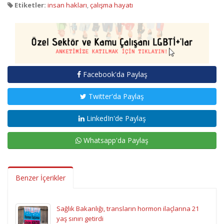
Etiketler:
insan hakları
,
çalışma hayatı
Facebook'da Paylaş
Twitter'da Paylaş
LinkedIn'de Paylaş
Whatsapp'da Paylaş
Benzer İçerikler
Sağlık Bakanlığı, transların hormon ilaçlarına 21
yaş sınırı getirdi