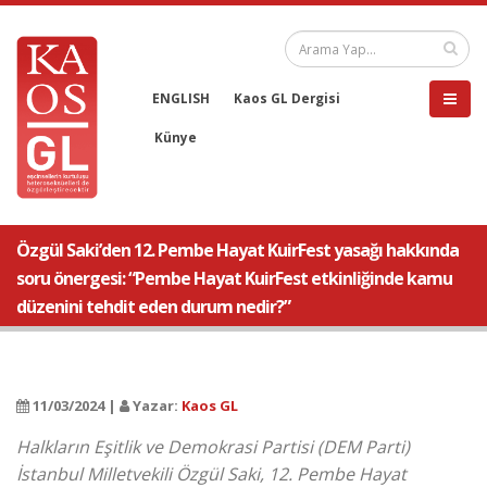
ENGLISH
Kaos GL Dergisi
Künye
Özgül Saki’den 12. Pembe Hayat KuirFest yasağı hakkında
soru önergesi: “Pembe Hayat KuirFest etkinliğinde kamu
düzenini tehdit eden durum nedir?”
11/03/2024 |
Yazar:
Kaos GL
Halkların Eşitlik ve Demokrasi Partisi (DEM Parti)
İstanbul Milletvekili Özgül Saki, 12. Pembe Hayat