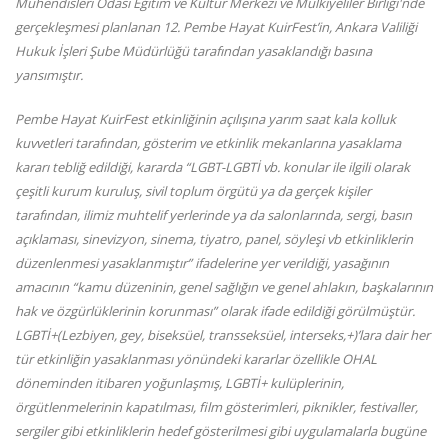
Mühendisleri Odası Eğitim ve Kültür Merkezi ve Mülkiyeliler Birliği'nde
gerçekleşmesi planlanan
12. Pembe Hayat KuirFest’in, Ankara Valiliği
Hukuk İşleri Şube Müdürlüğü tarafından yasaklandığı basına
yansımıştır.
Pembe Hayat KuirFest etkinliğinin açılışına yarım saat kala kolluk
kuvvetleri tarafından, gösterim ve etkinlik mekanlarına yasaklama
kararı tebliğ edildiği, kararda “LGBT-LGBTİ vb. konular ile ilgili olarak
çeşitli kurum kuruluş, sivil toplum örgütü ya da gerçek kişiler
tarafından, ilimiz muhtelif yerlerinde ya da salonlarında, sergi, basın
açıklaması, sinevizyon, sinema, tiyatro, panel, söyleşi vb etkinliklerin
düzenlenmesi yasaklanmıştır” ifadelerine yer verildiği, yasağının
amacının “kamu düzeninin, genel sağlığın ve genel ahlakın, başkalarının
hak ve özgürlüklerinin korunması” olarak ifade edildiği görülmüştür.
LGBTİ+(Lezbiyen, gey, biseksüel, transseksüel, interseks,+)’lara dair her
tür etkinliğin yasaklanması yönündeki kararlar özellikle OHAL
döneminden itibaren yoğunlaşmış, LGBTİ+ kulüplerinin,
örgütlenmelerinin kapatılması, film gösterimleri, piknikler, festivaller,
sergiler gibi etkinliklerin hedef gösterilmesi gibi uygulamalarla bugüne