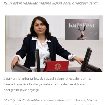
KuirFest’in yasaklanmasına ilişkin soru önergesi verdi.
DEM Parti İstanbul Milletvekili Özgül Saki’nin X hesabından 12.
Pembe Hayat KuirFest’in yasaklanmasına dair verdiği soru
önergesini şöyle paylaştı:
“23-25 Şubat 2024 tarihleri arasında Goethe Institut Ankara, Makina