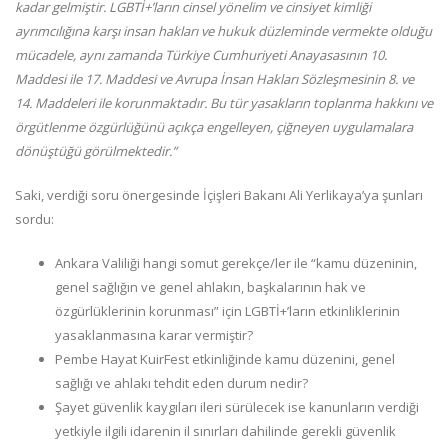
kadar gelmiştir. LGBTİ+’ların cinsel yönelim ve cinsiyet kimliği
ayrımcılığına karşı insan hakları ve hukuk düzleminde vermekte olduğu
mücadele, aynı zamanda Türkiye Cumhuriyeti Anayasasının 10.
Maddesi ile 17. Maddesi ve Avrupa İnsan Hakları Sözleşmesinin 8. ve
14. Maddeleri ile korunmaktadır. Bu tür yasakların toplanma hakkını ve
örgütlenme özgürlüğünü açıkça engelleyen, çiğneyen uygulamalara
dönüştüğü görülmektedir.”
Saki, verdiği soru önergesinde İçişleri Bakanı Ali Yerlikaya’ya şunları
sordu:
Ankara Valiliği hangi somut gerekçe/ler ile “kamu düzeninin,
genel sağlığın ve genel ahlakın, başkalarının hak ve
özgürlüklerinin korunması” için LGBTİ+’ların etkinliklerinin
yasaklanmasına karar vermiştir?
Pembe Hayat KuirFest etkinliğinde kamu düzenini, genel
sağlığı ve ahlakı tehdit eden durum nedir?
Şayet güvenlik kaygıları ileri sürülecek ise kanunların verdiği
yetkiyle ilgili idarenin il sınırları dahilinde gerekli güvenlik