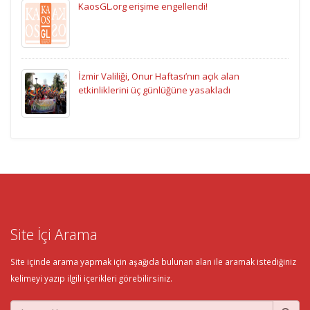
KaosGL.org erişime engellendi!
İzmir Valiliği, Onur Haftası’nın açık alan
etkinliklerini üç günlüğüne yasakladı
Site İçi Arama
Site içinde arama yapmak için aşağıda bulunan alan ile aramak istediğiniz
kelimeyi yazıp ilgili içerikleri görebilirsiniz.