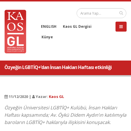
ENGLISH
Kaos GL Dergisi
Künye
Özyeğin LGBTİQ+’dan İnsan Hakları Haftası etkinliği
11/12/2020 |
Yazar:
Kaos GL
Özyeğin Üniversitesi LGBTİQ+ Kulübü, İnsan Hakları
Haftası kapsamında; Av. Öykü Didem Aydın’ın katılımıyla
baroların LGBTİQ+ haklarıyla ilişkisini konuşacak.