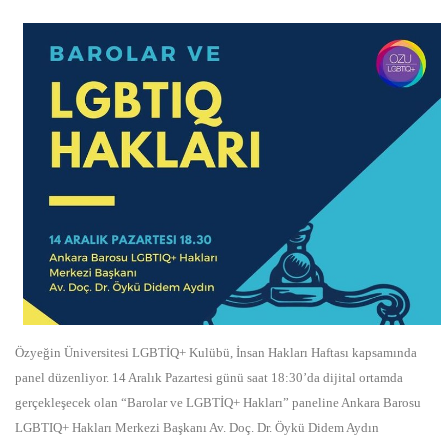
Özyeğin Üniversitesi LGBTİQ+ Kulübü, İnsan Hakları Haftası kapsamında
panel düzenliyor. 14 Aralık Pazartesi günü saat 18:30’da dijital ortamda
gerçekleşecek olan “Barolar ve LGBTİQ+ Hakları” paneline Ankara Barosu
LGBTIQ+ Hakları Merkezi Başkanı Av. Doç. Dr. Öykü Didem Aydın