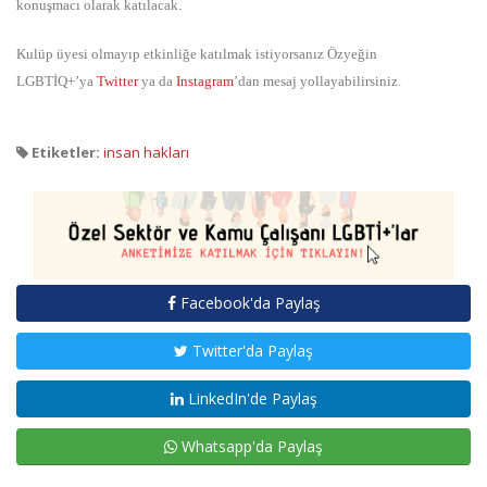
konuşmacı olarak katılacak.
Kulüp üyesi olmayıp etkinliğe katılmak istiyorsanız Özyeğin
LGBTİQ+’ya
Twitter
ya da
Instagram
’dan mesaj yollayabilirsiniz.
Etiketler:
insan hakları
Facebook'da Paylaş
Twitter'da Paylaş
LinkedIn'de Paylaş
Whatsapp'da Paylaş