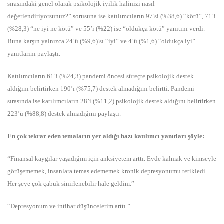
sırasındaki genel olarak psikolojik iyilik halinizi nasıl
değerlendiriyorsunuz?” sorusuna ise katılımcıların 97’si (%38,6) “kötü”, 71’i
(%28,3) “ne iyi ne kötü” ve 55’i (%22) ise “oldukça kötü” yanıtını verdi.
Buna karşın yalnızca 24’ü (%9,6)’sı “iyi” ve 4’ü (%1,6) “oldukça iyi”
yanıtlarını paylaştı.
Katılımcıların 61’i (%24,3) pandemi öncesi süreçte psikolojik destek
aldığını belirtirken 190’ı (%75,7) destek almadığını belirtti. Pandemi
sırasında ise katılımcıların 28’i (%11,2) psikolojik destek aldığını belirtirken
223’ü (%88,8) destek almadığını paylaştı.
En çok tekrar eden temaların yer aldığı bazı katılımcı yanıtları şöyle:
“Finansal kaygılar yaşadığım için anksiyetem arttı. Evde kalmak ve kimseyle
görüşememek, insanlara temas edememek kronik depresyonumu tetikledi.
Her şeye çok çabuk sinirlenebilir hale geldim.”
“Depresyonum ve intihar düşüncelerim arttı.”