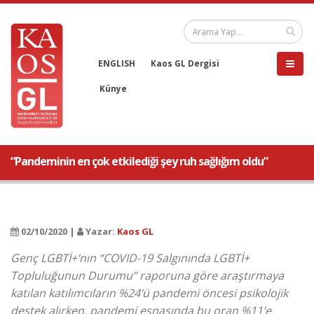
ENGLISH
Kaos GL Dergisi
Künye
“Pandeminin en çok etkilediği şey ruh sağlığım oldu”
02/10/2020 |
Yazar:
Kaos GL
Genç LGBTİ+’nın “COVID-19 Salgınında LGBTİ+
Topluluğunun Durumu” raporuna göre araştırmaya
katılan katılımcıların %24’ü pandemi öncesi psikolojik
destek alırken, pandemi esnasında bu oran %11’e