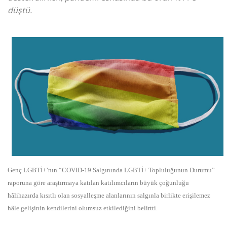
düştü.
Genç LGBTİ+’nın “COVID-19 Salgınında LGBTİ+ Topluluğunun Durumu”
raporuna göre araştırmaya katılan katılımcıların büyük çoğunluğu
hâlihazırda kısıtlı olan sosyalleşme alanlarının salgınla birlikte erişilemez
hâle gelişinin kendilerini olumsuz etkilediğini belirtti.