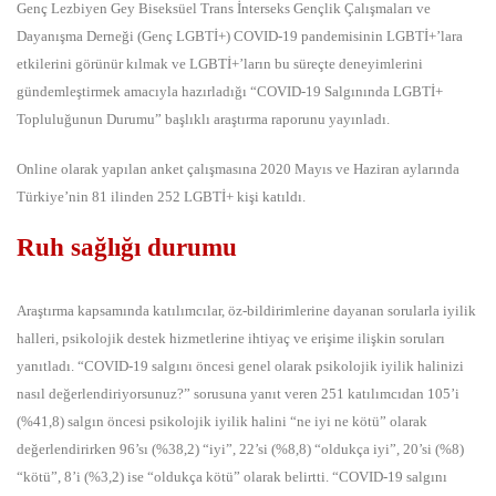
Genç Lezbiyen Gey Biseksüel Trans İnterseks Gençlik Çalışmaları ve
Dayanışma Derneği (Genç LGBTİ+) COVID-19 pandemisinin LGBTİ+’lara
etkilerini görünür kılmak ve LGBTİ+’ların bu süreçte deneyimlerini
gündemleştirmek amacıyla hazırladığı “COVID-19 Salgınında LGBTİ+
Topluluğunun Durumu” başlıklı araştırma raporunu yayınladı.
Online olarak yapılan anket çalışmasına 2020 Mayıs ve Haziran aylarında
Türkiye’nin 81 ilinden 252 LGBTİ+ kişi katıldı.
Ruh sağlığı durumu
Araştırma kapsamında katılımcılar, öz-bildirimlerine dayanan sorularla iyilik
halleri, psikolojik destek hizmetlerine ihtiyaç ve erişime ilişkin soruları
yanıtladı. “COVID-19 salgını öncesi genel olarak psikolojik iyilik halinizi
nasıl değerlendiriyorsunuz?” sorusuna yanıt veren 251 katılımcıdan 105’i
(%41,8) salgın öncesi psikolojik iyilik halini “ne iyi ne kötü” olarak
değerlendirirken 96’sı (%38,2) “iyi”, 22’si (%8,8) “oldukça iyi”, 20’si (%8)
“kötü”, 8’i (%3,2) ise “oldukça kötü” olarak belirtti. “COVID-19 salgını