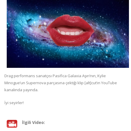
Drag performans sanatçısı Pasifica Galaxia Aşırı’nın, Kylie
Minogue’un Supernova parçasına çektiği klip [alt]cut’ın YouTube
kanalında yayında.
İyi seyirler!
İlgili Video: