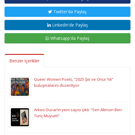
Twitter'da Paylaş
LinkedIn'de Paylaş
Whatsapp'da Paylaş
Benzer İçerikler
Queer Women Poets, “2025 Şiir ve Onur Yılı”
buluşmalarını düzenliyor
Arkeo Duvar’ın yeni sayısı çıktı: “Sen Altınsın Ben
Tunç Muyum!”