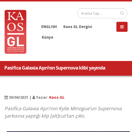
ENGLISH
Kaos GL Dergisi
Künye
Pasifica Galaxia Aşırı’nın Supernova klibi yayında
30/06/2021 |
Yazar:
Kaos GL
Pasifica Galaxia Aşırı’nın Kylie Minogue’un Supernova
şarkısına yaptığı klip [alt]cut’tan çıktı.