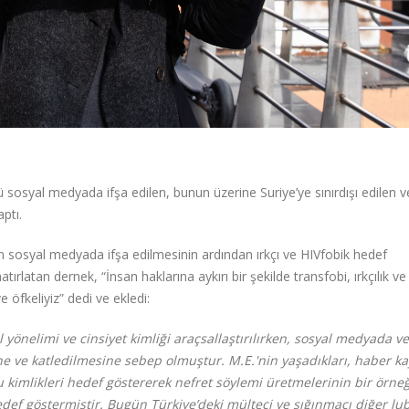
osyal medyada ifşa edilen, bunun üzerine Suriye’ye sınırdışı edilen v
aptı.
 sosyal medyada ifşa edilmesinin ardından ırkçı ve HIVfobik hedef
atırlatan dernek, “İnsan haklarına aykırı bir şekilde transfobi, ırkçılık v
 öfkeliyiz” dedi ve ekledi:
l yönelimi ve cinsiyet kimliği araçsallaştırılırken, sosyal medyada v
ine ve katledilmesine sebep olmuştur. M.E.'nin yaşadıkları, haber k
kimlikleri hedef göstererek nefret söylemi üretmelerinin bir örneğ
hedef göstermiştir. Bugün Türkiye’deki mülteci ve sığınmacı diğer l