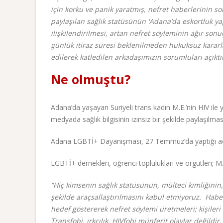
için korku ve panik yaratmış, nefret haberlerinin so
paylaşılan sağlık statüsünün 'Adana’da eskortluk yap
ilişkilendirilmesi, artan nefret söyleminin ağır sonu
günlük itiraz süresi beklenilmeden hukuksuz kararl
edilerek katledilen arkadaşımızın sorumluları açıktır
Ne olmuştu?
Adana’da yaşayan Suriyeli trans kadın M.E.’nin HIV ile
medyada sağlık bilgisinin izinsiz bir şekilde paylaşılma
Adana LGBTİ+ Dayanışması, 27 Temmuz’da yaptığı açıkl
LGBTİ+ dernekleri, öğrenci toplulukları ve örgütleri; M.
“Hiç kimsenin sağlık statüsünün, mülteci kimliğinin,
şekilde araçsallaştırılmasını kabul etmiyoruz. Hab
hedef göstererek nefret söylemi üretmeleri; kişileri
Transfobi, ırkçılık, HIVfobi münferit olaylar değildi