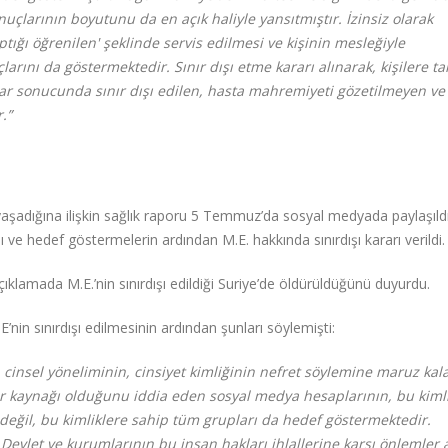
nuçlarının boyutunu da en açık haliyle yansıtmıştır. İzinsiz olarak
tığı öğrenilen' şeklinde servis edilmesi ve kişinin mesleğiyle
çlarını da göstermektedir. Sınır dışı etme kararı alınarak, kişilere t
ar sonucunda sınır dışı edilen, hasta mahremiyeti gözetilmeyen ve 
.”
 yaşadığına ilişkin sağlık raporu 5 Temmuz’da sosyal medyada paylaşıld
sı ve hedef göstermelerin ardından M.E. hakkında sınırdışı kararı verildi.
amada M.E.’nin sınırdışı edildiği Suriye’de öldürüldüğünü duyurdu.
E’nin sınırdışı edilmesinin ardından şunları söylemişti:
 cinsel yöneliminin, cinsiyet kimliğinin nefret söylemine maruz kal
er kaynağı olduğunu iddia eden sosyal medya hesaplarının, bu kimli
 değil, bu kimliklere sahip tüm grupları da hedef göstermektedir.
r. Devlet ve kurumlarının bu insan hakları ihlallerine karşı önlemler