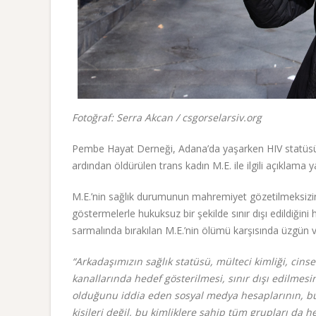
Fotoğraf: Serra Akcan / csgorselarsiv.org
Pembe Hayat Derneği, Adana’da yaşarken HIV statüsü s
ardından öldürülen trans kadın M.E. ile ilgili açıklama y
M.E.’nin sağlık durumunun mahremiyet gözetilmeksizin
göstermelerle hukuksuz bir şekilde sınır dışı edildiğini h
sarmalında bırakılan M.E.’nin ölümü karşısında üzgün ve
“Arkadaşımızın sağlık statüsü, mülteci kimliği, cinse
kanallarında hedef gösterilmesi, sınır dışı edilmes
olduğunu iddia eden sosyal medya hesaplarının, bu 
kişileri değil, bu kimliklere sahip tüm grupları da 