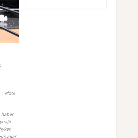
e
e HIVfobi
e haber
aynağı
iyken,
ubunyalar