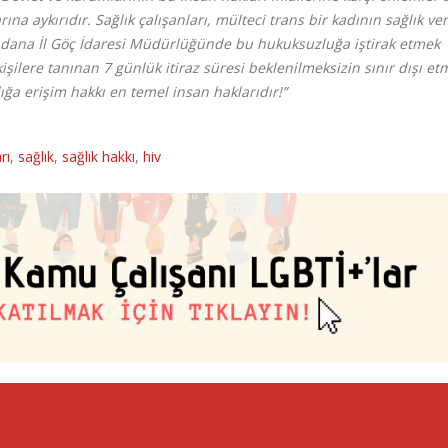
na aykırıdır. Sağlık çalışanları, mülteci trans bir kadının sağlık ver
a Adana İl Göç İdaresi Müdürlüğünde bu hukuksuzluğa iştirak etmek
kişilere tanınan 7 günlük itiraz süresi beklenilmeksizin sınır dışı etm
lığa erişim hakkı en temel insan haklarıdır!”
rı
,
sağlık
,
sağlık hakkı
,
hiv