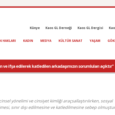
Künye
Kaos GL Derneği
Kaos GL Dergisi
Kao
N HAKLARI
KADIN
MEDYA
KÜLTÜR SANAT
YAŞAM
GÖK
e ifşa edilerek katledilen arkadaşımızın sorumluları açıktır”
insel yönelimi ve cinsiyet kimliği araçsallaştırılırken, sosyal
esi, sınır dışı edilmesine ve katledilmesine sebep olmuştur