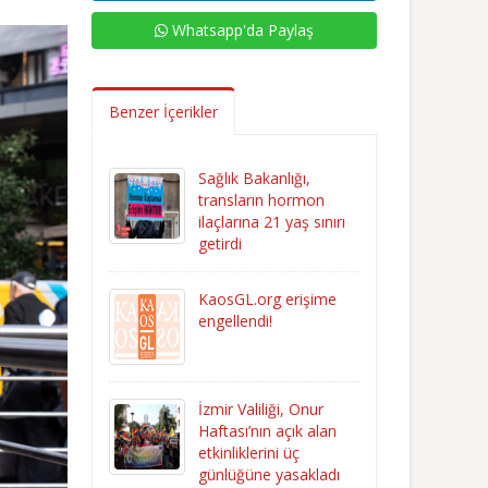
Whatsapp'da Paylaş
Benzer İçerikler
Sağlık Bakanlığı,
transların hormon
ilaçlarına 21 yaş sınırı
getirdi
KaosGL.org erişime
engellendi!
İzmir Valiliği, Onur
Haftası’nın açık alan
etkinliklerini üç
günlüğüne yasakladı