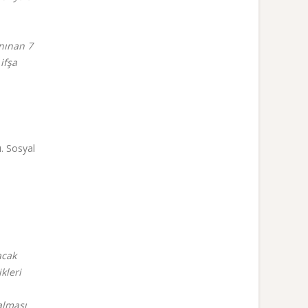
anınan 7
ifşa
ı. Sosyal
acak
kleri
 alması