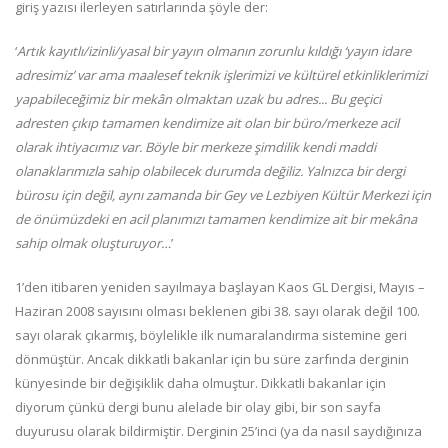
giriş yazısı ilerleyen satırlarında şöyle der:
‘
Artık kayıtlı/izinli/yasal bir yayın olmanın zorunlu kıldığı ‘yayın idare
adresimiz’ var ama maalesef teknik işlerimizi ve kültürel etkinliklerimizi
yapabileceğimiz bir mekân olmaktan uzak bu adres... Bu geçici
adresten çıkıp tamamen kendimize ait olan bir büro/merkeze acil
olarak ihtiyacımız var. Böyle bir merkeze şimdilik kendi maddi
olanaklarımızla sahip olabilecek durumda değiliz. Yalnızca bir dergi
bürosu için değil, aynı zamanda bir Gey ve Lezbiyen Kültür Merkezi için
de önümüzdeki en acil planımızı tamamen kendimize ait bir mekâna
sahip olmak oluşturuyor…
’
1’den itibaren yeniden sayılmaya başlayan Kaos GL Dergisi, Mayıs –
Haziran 2008 sayısını olması beklenen gibi 38. sayı olarak değil 100.
sayı olarak çıkarmış, böylelikle ilk numaralandırma sistemine geri
dönmüştür. Ancak dikkatli bakanlar
için bu süre zarfında derginin
künyesinde bir değişiklik daha olmuştur. Dikkatli bakanlar için
diyorum çünkü dergi bunu alelade bir olay gibi, bir son sayfa
duyurusu olarak bildirmiştir. Derginin 25’inci (ya da nasıl saydığınıza