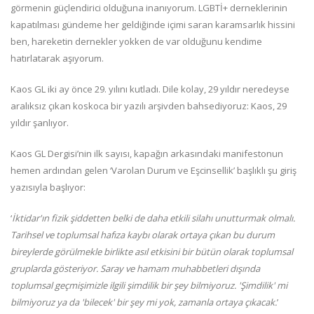
görmenin güçlendirici olduğuna inanıyorum. LGBTİ+ derneklerinin
kapatılması gündeme her geldiğinde içimi saran karamsarlık hissini
ben, hareketin dernekler yokken de var olduğunu kendime
hatırlatarak aşıyorum.
Kaos GL iki ay önce 29. yılını kutladı. Dile kolay, 29 yıldır neredeyse
aralıksız çıkan koskoca bir yazılı arşivden bahsediyoruz: Kaos, 29
yıldır şanlıyor.
Kaos GL Dergisi’nin ilk sayısı, kapağın arkasındaki manifestonun
hemen ardından gelen ‘Varolan Durum ve Eşcinsellik’ başlıklı şu giriş
yazısıyla başlıyor:
‘
İktidar'ın fizik şiddetten belki de daha etkili silahı unutturmak olmalı.
Tarihsel ve toplumsal hafıza kaybı olarak ortaya çıkan bu durum
bireylerde görülmekle birlikte asıl etkisini bir bütün olarak toplumsal
gruplarda gösteriyor. Saray ve hamam muhabbetleri dışında
toplumsal geçmişimizle ilgili şimdilik bir şey bilmiyoruz. 'Şimdilik' mi
bilmiyoruz ya da 'bilecek' bir şey mi yok, zamanla ortaya çıkacak.
’