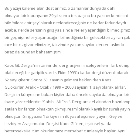
Bu yazıyı kaleme alan dostlarımız, o zamanlar dünyada dahi
olmayan bir lubunyanın 29 yıl sonra tek başına bu yazının kendisini
bile ‘bilecek bir şey’ olarak nitelendireceğinin ne kadar farkındaydı
acaba. Perde serisinin giriş yazısında ‘Neler yaşandığını bilmediğimiz
bir geçmişi neler yaşanacağını bilmediğimiz bir gelecekten ayıran çok
ince bir çizgi var elimizde, takvimde yazan sayılar’ derken aslında
biraz da bundan bahsetmiştim.
Kaos GL Dergisi’nin tarihinde, dergi arşivini inceleyenlerin fark etmiş
olabileceği bir gariplik vardır. Ekim 1999’a kadar dergi düzenli olarak
62 sayı çıkarır. Sonra 63. sayının gelmesi beklenirken Kaos
GL okurları Aralık – Ocak / 1999 – 2000 sayısını 1. sayı olarak alırlar.
Derginin künyesine bakan kişiler daha önceki sayılarda olmayan bir
ibare göreceklerdir: “Sahibi: Ali Erol”. Dergi artık el altından hazırlanıp
satılan bir fanzin olmaktan çıkmış, resmî olarak kayıtlı bir süreli yayın
olmuştur. Giriş yazısı ‘Türkiye'nin ilk yasal eşcinsel yayını, Gey ve
Lezbiyen Araştırmaları Dergisi Kaos GL'den, eşcinsel ya da
heteroseksüel tüm okurlarımıza merhaba!’ cümlesiyle başlar. Aynı