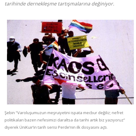
tarihinde dernekleşme tartışmalarına değiniyor.
Şebin “Varoluşumuzun meşruiyetini ispata mecbur değiliz; nefret
politikaları bazen nefesimizi daraltsa da tarihi artık biz yazıyoruz”
diyerek ÜniKuir’in tarih serisi Perde’nin ilk dosyasını açtı.