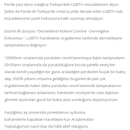
Perde yazı dizisi odağına Türkiye’deki LGBTİ+ mücadelesini alıyor.
Şebin de Perde ile Türkiye’de onlarca yıldır devam eden LGBTİ+ hak
mücadelesinin yazılı hafızasına katkı sunmayı amaçlıyor.
Dizinin ilk dosyası “Derneklerin Kökeni Üzerine –Derneğime
Dokunma–”, LGBTİ+ hareketinin örgütlenme tarihinde dernekleşme
tartışmalarına değiniyor:
“2000’lerin ortalarında yürütülen resmî tanınmaya ilişkin tartışmaların
2010’ların ortalarında da yürütüldüğüne bizzat şahitlik etmiş biri
olarak kendi yaşadığım bir güne araladığım perdeden küçük bir bakış
atıp, 2020’li yılların ortasına geldiğimiz bugünlerde pek çok
örgütlenmede halen daha yürütülen resmî tanınırlık tartışmalarının
tarihsel bağlamını anlamanın, hareketin resmiyet ile olan ilişkisini
görmek açısından güzel bir bakış açısı sunduğunu düşünüyorum.
Geçtiğimiz ay üniversite yönetimince uydurma
bahanelerle kapatılan Hacettepe Kuir Araştırmaları
Topluluğu’nun nasıl olup da hâlâ aktif olduğunu