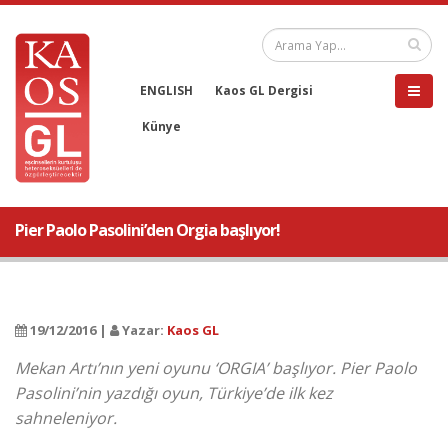
ENGLISH
Kaos GL Dergisi
Künye
Pier Paolo Pasolini’den Orgia başlıyor!
19/12/2016 |
Yazar:
Kaos GL
Mekan Artı’nın yeni oyunu ‘ORGIA’ başlıyor. Pier Paolo
Pasolini’nin yazdığı oyun, Türkiye’de ilk kez
sahneleniyor.