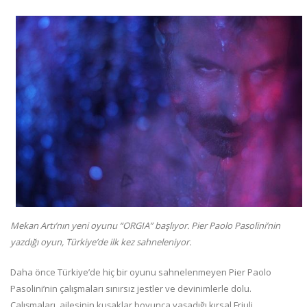
Mekan Artı’nın yeni oyunu “ORGIA” başlıyor. Pier Paolo Pasolini’nin
yazdığı oyun, Türkiye’de ilk kez sahneleniyor.
Daha önce Türkiye’de hiç bir oyunu sahnelenmeyen Pier Paolo
Pasolini’nin çalışmaları sınırsız jestler ve devinimlerle dolu.
Çalışmaları, ailesinin kuşaklar boyunca yaşadığı kırsal Friuli