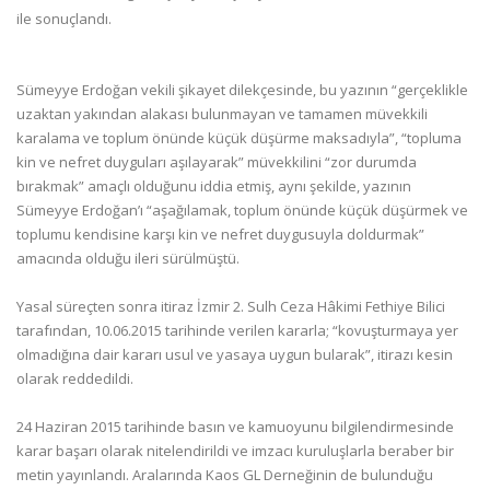
ile sonuçlandı.
Sümeyye Erdoğan vekili şikayet dilekçesinde, bu yazının “gerçeklikle
uzaktan yakından alakası bulunmayan ve tamamen müvekkili
karalama ve toplum önünde küçük düşürme maksadıyla”, “topluma
kin ve nefret duyguları aşılayarak” müvekkilini “zor durumda
bırakmak” amaçlı olduğunu iddia etmiş, aynı şekilde, yazının
Sümeyye Erdoğan’ı “aşağılamak, toplum önünde küçük düşürmek ve
toplumu kendisine karşı kin ve nefret duygusuyla doldurmak”
amacında olduğu ileri sürülmüştü.
Yasal süreçten sonra itiraz İzmir 2. Sulh Ceza Hâkimi Fethiye Bilici
tarafından, 10.06.2015 tarihinde verilen kararla; “kovuşturmaya yer
olmadığına dair kararı usul ve yasaya uygun bularak”, itirazı kesin
olarak reddedildi.
24 Haziran 2015 tarihinde basın ve kamuoyunu bilgilendirmesinde
karar başarı olarak nitelendirildi ve imzacı kuruluşlarla beraber bir
metin yayınlandı. Aralarında Kaos GL Derneğinin de bulunduğu