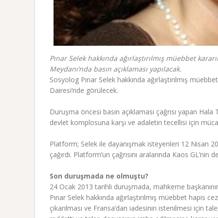
Pınar Selek hakkında ağırlaştırılmış müebbet karar
Meydanı’nda basın açıklaması yapılacak.
Sosyolog Pınar Selek hakkında ağırlaştırılmış müebbet
Dairesi’nde görülecek.
Duruşma öncesi basın açıklaması çağrısı yapan Hala Ta
devlet komplosuna karşı ve adaletin tecellisi için müca
Platform; Selek ile dayanışmak isteyenleri 12 Nisan 
çağırdı. Platform’un çağrısını aralarında Kaos GL’nin 
Son duruşmada ne olmuştu?
24 Ocak 2013 tarihli duruşmada, mahkeme başkanının
Pınar Selek hakkında ağırlaştırılmış müebbet hapis ceza
çıkarılması ve Fransa’dan iadesinin istenilmesi için tal