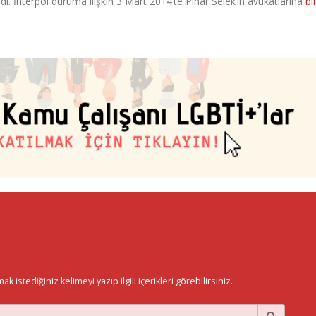
i. İnterpol duruma ilişkin 3 Mart 2014’te Pınar Selek’in avukatlarına
bi
istediğiniz kelimeyi yazıp ilgili içerikleri görebilirsiniz.