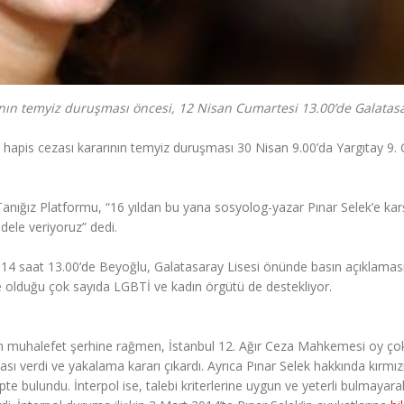
ının temyiz duruşması öncesi, 12 Nisan Cumartesi 13.00’de Galatas
 hapis cezası kararının temyiz duruşması 30 Nisan 9.00’da Yargıtay 9.
nığız Platformu, “16 yıldan bu yana sosyolog-yazar Pınar Selek’e kar
dele veriyoruz” dedi.
2014 saat 13.00’de Beyoğlu, Galatasaray Lisesi önünde basın açıklamas
de olduğu çok sayıda LGBTİ ve kadın örgütü de destekliyor.
 muhalefet şerhine rağmen, İstanbul 12. Ağır Ceza Mahkemesi oy ço
sı verdi ve yakalama kararı çıkardı. Ayrıca Pınar Selek hakkında kırmız
epte bulundu. İnterpol ise, talebi kriterlerine uygun ve yeterli bulmayara