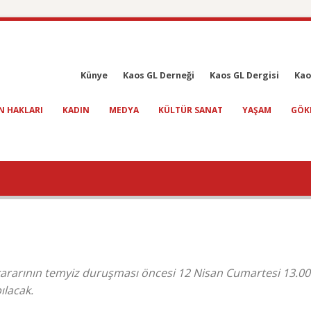
Künye
Kaos GL Derneği
Kaos GL Dergisi
Kao
N HAKLARI
KADIN
MEDYA
KÜLTÜR SANAT
YAŞAM
GÖK
kararının temyiz duruşması öncesi 12 Nisan Cumartesi 13.00
ılacak.