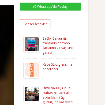
Whatsapp'da Paylaş
Benzer İçerikler
Sağlık Bakanlığı,
transların hormon
ilaçlarına 21 yaş sınırı
getirdi
KaosGL.org erişime
engellendi!
İzmir Valiliği, Onur
Haftası’nın açık alan
etkinliklerini üç
günlüğüne yasakladı