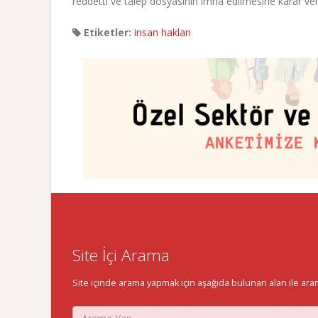
reddetti ve talep dosyasının imha edilmesine karar verd
Etiketler:
insan hakları
Site İçi Arama
Site içinde arama yapmak için aşağıda bulunan alan ile aramak 