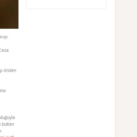
aray
 Ceza
şı örülen
ına
kluğuyla
ı bülten
k