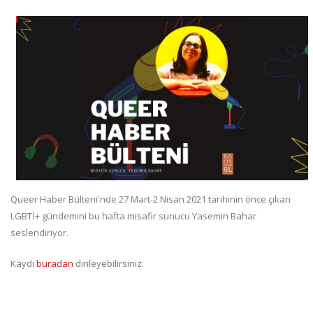
Queer Haber Bülteni'nde 27 Mart-2 Nisan 2021 tarihinin önce çıkan
LGBTİ+ gündemini bu hafta misafir sunucu Yasemin Bahar
seslendiriyor.
Kaydı
buradan
dinleyebilirsiniz: