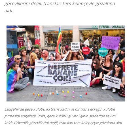
görevlilerini değil, transları ters kelepçeyle gözaltına
aldı.
Eskişehir’de gece kulübü iki trans kadın ve bir trans erkeğin kulübe
girmesini engelledi. Polis, gece kulübü güvenliğinin şiddetine seyirci
kaldı. Güvenlik görevlilerini değil, transları ters kelepçeyle gözaltına aldı.