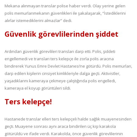
Mekana alınmayan translar polise haber verdi. Olay yerine gelen
polis memurlarımekanın güvenlikleri ile şakalaşarak, “İstediklerini
alırlar istemediklerini almazlar” dedi.
Güvenlik görevlilerinden şiddet
Ardından güvenlik görevlileri transları darp etti. Polis, şiddeti
engellemedi ve transları ters kelepçe ile zorla polis aracına
bindirerek Yunus Emre Devlet Hastanesi’ne götürdü. Polis memurları,
darp edilen kişilerin cinsiyet kimlikleriyle dalga geçti. Aktivistler,
yaşadıklarını kameraya çekmeye çalıştığında polis engelledi,
kameraya el koyup görüntüleri sildi.
Ters kelepçe!
Hastanede translar elleri ters kelepçeli halde sağlık muayenesinden
geçti. Muayene sonrası aynı araca bindirilen üç kişi karakola
götürüldü ve ifade verdi. Karakolda, önce güvenlik görevlilerinin