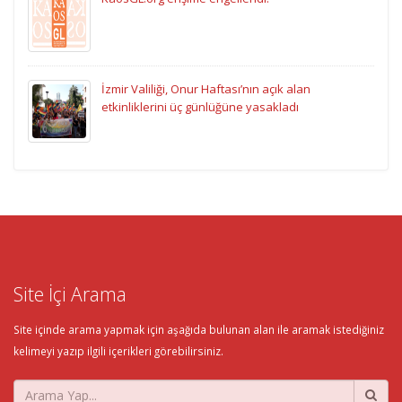
İzmir Valiliği, Onur Haftası’nın açık alan
etkinliklerini üç günlüğüne yasakladı
Site İçi Arama
Site içinde arama yapmak için aşağıda bulunan alan ile aramak istediğiniz
kelimeyi yazıp ilgili içerikleri görebilirsiniz.