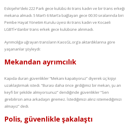
Eskişehir’deki 222 Park gece kulübü iki trans kadın ve bir trans erkeği
mekana almadı. 5 Mart’ı 6 Mart’a bağlayan gece 00:30 sıralarında biri
Pembe Hayat Yönetim Kurulu üyesi iki trans kadın ve Kocaeli
LGBTİ+’danbir trans erkek gece kulübüne alınmadı.
Ayrımcılığa uğrayan transların KaosGL.org’a aktardıklarına göre
yaşananlar şöyleydi:
Mekandan ayrımcılık
Kapıda duran güvenlikler “Mekanı kapatıyoruz” diyerek üç kişiyi
uzaklaştırmak istedi. “Burası daha önce girdiğimiz bir mekan, şu an
keyfi bir şekilde almıyorsunuz” dendiğinde güvenlikler “Sen
girebilirsin ama arkadaşın giremez. İstediğimizi alırız istemediğimizi
almayız” dedi.
Polis, güvenlikle şakalaştı