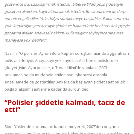
gösterince bizi uzaklaştırmak istediler. Sibel ve Yıldız polis şiddetiyle
gözaltına alınırken, kayıt altına almak istedim. Bu sırada beni de darp
ederek engellediler. Yola doğru sürüklemeye başladılar. Fakat sonra da
yolu kapattığım gerekçesiyle şiddet ve hakaretlerle beni ters kelepçeyle
gözaltına aldılar. Anayasal hakkımı kullandığımı söyleyince ‘Anayasa
manayasa yok’ dediler.”
Nazlım, “O polisler, Ayhan Bora Kaplan soruşturmasında açığa alınan
polis amirleriydi. Anayasayı yok saydılar. Asıl ben o polislerden
şikayetçiyim. Aynı polisler, o Tunalı Hilmi’de yapılan LGBTİ+
açıklamasına da müdahale ettiler. Aynı işkenceyi oradaki
engellemede de gösterdiler. Ankara’da başlayan şiddet saat bir gibi
başladı akşam saatlerine kadar da sürdü” dedi.
“Polisler şiddetle kalmadı, taciz de
etti”
Sibel Yükler de suçlamaları kabul etmeyerek, 2007’den bu yana
gazetecilik yaptığını ve söz konusu bölgede onlarca basın açıklaması