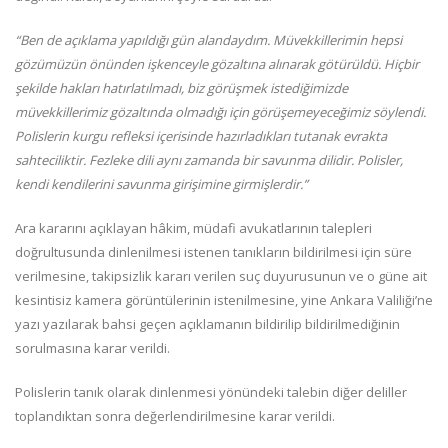
“Ben de açıklama yapıldığı gün alandaydım. Müvekkillerimin hepsi
gözümüzün önünden işkenceyle gözaltına alınarak götürüldü. Hiçbir
şekilde hakları hatırlatılmadı, biz görüşmek istediğimizde
müvekkillerimiz gözaltında olmadığı için görüşemeyeceğimiz söylendi.
Polislerin kurgu refleksi içerisinde hazırladıkları tutanak evrakta
sahteciliktir. Fezleke dili aynı zamanda bir savunma dilidir. Polisler,
kendi kendilerini savunma girişimine girmişlerdir.”
Ara kararını açıklayan hâkim, müdafi avukatlarının talepleri
doğrultusunda dinlenilmesi istenen tanıkların bildirilmesi için süre
verilmesine, takipsizlik kararı verilen suç duyurusunun ve o güne ait
kesintisiz kamera görüntülerinin istenilmesine, yine Ankara Valiliği’ne
yazı yazılarak bahsi geçen açıklamanın bildirilip bildirilmediğinin
sorulmasına karar verildi.
Polislerin tanık olarak dinlenmesi yönündeki talebin diğer deliller
toplandıktan sonra değerlendirilmesine karar verildi.