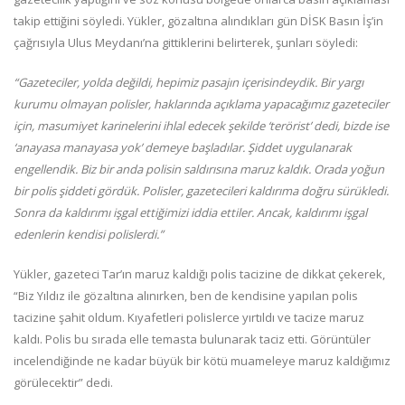
takip ettiğini söyledi. Yükler, gözaltına alındıkları gün DİSK Basın İş’in
çağrısıyla Ulus Meydanı’na gittiklerini belirterek, şunları söyledi:
“Gazeteciler, yolda değildi, hepimiz pasajın içerisindeydik. Bir yargı
kurumu olmayan polisler, haklarında açıklama yapacağımız gazeteciler
için, masumiyet karinelerini ihlal edecek şekilde ‘terörist’ dedi, bizde ise
‘anayasa manayasa yok’ demeye başladılar. Şiddet uygulanarak
engellendik. Biz bir anda polisin saldırısına maruz kaldık. Orada yoğun
bir polis şiddeti gördük. Polisler, gazetecileri kaldırıma doğru sürükledi.
Sonra da kaldırımı işgal ettiğimizi iddia ettiler. Ancak, kaldırımı işgal
edenlerin kendisi polislerdi.”
Yükler, gazeteci Tar’ın maruz kaldığı polis tacizine de dikkat çekerek,
“Biz Yıldız ile gözaltına alınırken, ben de kendisine yapılan polis
tacizine şahit oldum. Kıyafetleri polislerce yırtıldı ve tacize maruz
kaldı. Polis bu sırada elle temasta bulunarak taciz etti. Görüntüler
incelendiğinde ne kadar büyük bir kötü muameleye maruz kaldığımız
görülecektir” dedi.