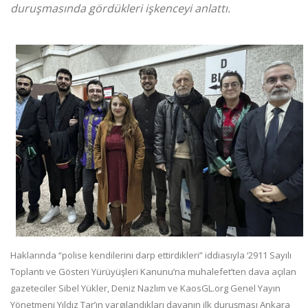
duruşmasında gördükleri işkenceyi anlattı.
Haklarında “polise kendilerini darp ettirdikleri” iddiasıyla ‘2911 Sayılı
Toplantı ve Gösteri Yürüyüşleri Kanunu’na muhalefet’ten dava açılan
gazeteciler Sibel Yükler, Deniz Nazlım ve KaosGL.org Genel Yayın
Yönetmeni Yıldız Tar’ın yargılandıkları davanın ilk duruşması Ankara