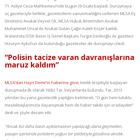
71. Asliye Ceza Mahkemesi’nde bugün (9 Ocak) başladı. Duruşmaya
üç gazeteciyle birlikte, gazetecilerin savunmanlığını üstlenen MLSA Eş
Direktörü Avukat Veysel Ok, MLSA Hukuk Birimi’nden Avukat
Muhammet Ünsal ile Avukat Gulan Çağın Kaleli Koçer katıldı.
Aralarında DİSK Basın İş Genel Başkanı Turgut Dedeoğlu ile gazeteci
Hüseyin Aykol’un da bulunduğu gazeteciler de duruşmayı izledi.
“Polisin tacize varan davranışlarına
maruz kaldım”
MLSA’dan Hayri Demir’in haberine göre;
kimlik tespitiyle başlayan
duruşmada ilk olarak Yıldız Tar, beyanlarda bulundu. Tar, 2013
yılından bu yana gazetecilik yaptığını belirterek, “O gün hem tutuklu
meslektaşlarımızla dayanışmak hem de haber takibi için oradaydım”
dedi ve şöyle devam etti:
“Ancak biz daha basın açıklamasının yapılacağı alana geçmeden,
pasajın içerisinde polislerin yoğun bir şiddetiyle gözaltına alındık.