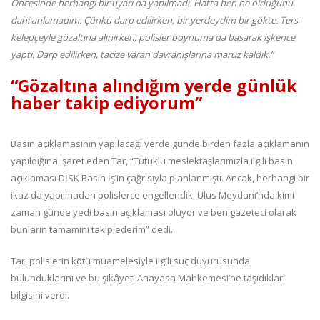
Öncesinde herhangi bir uyarı da yapılmadı. Hatta ben ne olduğunu
dahi anlamadım. Çünkü darp edilirken, bir yerdeydim bir gökte. Ters
kelepçeyle gözaltına alınırken, polisler boynuma da basarak işkence
yaptı. Darp edilirken, tacize varan davranışlarına maruz kaldık.”
“Gözaltına alındığım yerde günlük
haber takip ediyorum”
Basın açıklamasının yapılacağı yerde günde birden fazla açıklamanın
yapıldığına işaret eden Tar, “Tutuklu meslektaşlarımızla ilgili basın
açıklaması DİSK Basın İş’in çağrısıyla planlanmıştı. Ancak, herhangi bir
ikaz da yapılmadan polislerce engellendik. Ulus Meydanı’nda kimi
zaman günde yedi basın açıklaması oluyor ve ben gazeteci olarak
bunların tamamını takip ederim” dedi.
Tar, polislerin kötü muamelesiyle ilgili suç duyurusunda
bulunduklarını ve bu şikâyeti Anayasa Mahkemesi’ne taşıdıkları
bilgisini verdi.