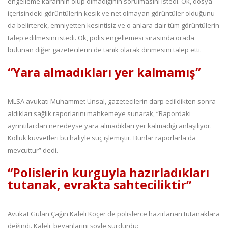
engelleme kararının olup olmadığının sorulmasını istedi. Ok, dosya
içerisindeki görüntülerin kesik ve net olmayan görüntüler olduğunu
da belirterek, emniyetten kesintisiz ve o anlara dair tüm görüntülerin
talep edilmesini istedi. Ok, polis engellemesi sırasında orada
bulunan diğer gazetecilerin de tanık olarak dinmesini talep etti.
“Yara almadıkları yer kalmamış”
MLSA avukatı Muhammet Ünsal, gazetecilerin darp edildikten sonra
aldıkları sağlık raporlarını mahkemeye sunarak, “Rapordaki
ayrıntılardan neredeyse yara almadıkları yer kalmadığı anlaşılıyor.
Kolluk kuvvetleri bu haliyle suç işlemiştir. Bunlar raporlarla da
mevcuttur” dedi.
“Polislerin kurguyla hazırladıkları
tutanak, evrakta sahteciliktir”
Avukat Gulan Çağın Kaleli Koçer de polislerce hazırlanan tutanaklara
değindi. Kaleli, beyanlarını şöyle sürdürdü: