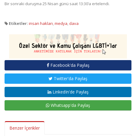
Bir sonraki duruşma 25 Nisan günü saat 13:30’a ertelendi.
Etiketler:
insan hakları
,
medya
,
dava
Facebook'da Paylaş
Twitter'da Paylaş
LinkedIn'de Paylaş
Whatsapp'da Paylaş
Benzer İçerikler