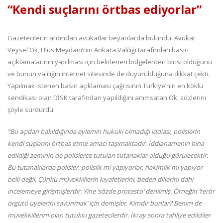
“Kendi suçlarını örtbas ediyorlar”
Gazetecilerin ardından avukatlar beyanlarda bulundu. Avukat
Veysel Ok, Ulus Meydanı’nın Ankara Valiliği tarafından basın
açıklamalarının yapılması için belirlenen bölgelerden birisi olduğunu
ve bunun valiliğin internet sitesinde de duyurulduğuna dikkat çekti.
Yapılmak istenen basın açıklaması çağrısının Türkiye’nin en köklü
sendikası olan DİSK tarafından yapıldığını anımsatan Ok, sözlerini
şöyle sürdürdü:
“Bu açıdan bakıldığında eylemin hukuki olmadığı iddiası, polislerin
kendi suçlarını örtbas etme amacı taşımaktadır. İddianamenin bina
edildiği zeminin de polislerce tutulan tutanaklar olduğu görülecektir.
Bu tutanaklarda polisler, polislik mi yapıyorlar, hakimlik mi yapıyor
belli değil. Çünkü müvekkillerin kıyafetlerini, beden dillerini dahi
incelemeye girişmişlerdir. Yine ‘sözde protesto’ denilmiş. Örneğin ‘terör
örgütü üyelerini savunmak’ için demişler. Kimdir bunlar? Benim de
müvekkillerim olan tutuklu gazetecilerdir. İki ay sonra tahliye edildiler