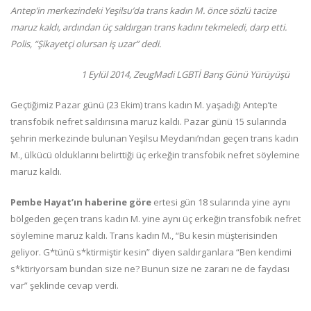
Antep’in merkezindeki Yeşilsu’da trans kadın M. önce sözlü tacize
maruz kaldı, ardından üç saldırgan trans kadını tekmeledi, darp etti.
Polis, “Şikayetçi olursan iş uzar” dedi.
1 Eylül 2014, ZeugMadi LGBTİ Barış Günü Yürüyüşü
Geçtiğimiz Pazar günü (23 Ekim) trans kadın M. yaşadığı Antep’te
transfobik nefret saldırısına maruz kaldı. Pazar günü 15 sularında
şehrin merkezinde bulunan Yeşilsu Meydanı’ndan geçen trans kadın
M., ülkücü olduklarını belirttiği üç erkeğin transfobik nefret söylemine
maruz kaldı.
Pembe Hayat’ın haberine göre
ertesi gün 18 sularında yine aynı
bölgeden geçen trans kadın M. yine aynı üç erkeğin transfobik nefret
söylemine maruz kaldı. Trans kadın M., “Bu kesin müşterisinden
geliyor. G*tünü s*ktirmiştir kesin” diyen saldırganlara “Ben kendimi
s*ktiriyorsam bundan size ne? Bunun size ne zararı ne de faydası
var” şeklinde cevap verdi.