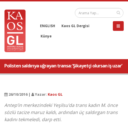
ENGLISH
Kaos GL Dergisi
Künye
Polisten saldırıya uğrayan transa: ‘Şikayetçi olursan iş uzar’
26/10/2016 |
Yazar:
Kaos GL
Antep’in merkezindeki Yeşilsu’da trans kadın M. önce
sözlü tacize maruz kaldı, ardından üç saldırgan trans
kadını tekmeledi, darp etti.