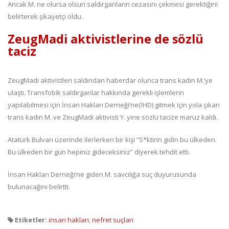
Ancak M. ne olursa olsun saldırganların cezasını çekmesi gerektiğini
belirterek şikayetçi oldu.
ZeugMadi aktivistlerine de sözlü
taciz
ZeugMadi aktivistleri saldırıdan haberdar olunca trans kadın M.’ye
ulaştı. Transfobik saldırganlar hakkında gerekli işlemlerin
yapılabilmesi için İnsan Hakları Derneği’ne(İHD) gitmek için yola çıkan
trans kadın M. ve ZeugMadi aktivisti Y. yine sözlü tacize maruz kaldı.
Atatürk Bulvarı üzerinde ilerlerken bir kişi “S*ktirin gidin bu ülkeden.
Bu ülkeden bir gün hepiniz gideceksiniz” diyerek tehdit etti.
İnsan Hakları Derneği’ne giden M. savcılığa suç duyurusunda
bulunacağını belirtti.
Etiketler:
insan hakları
,
nefret suçları