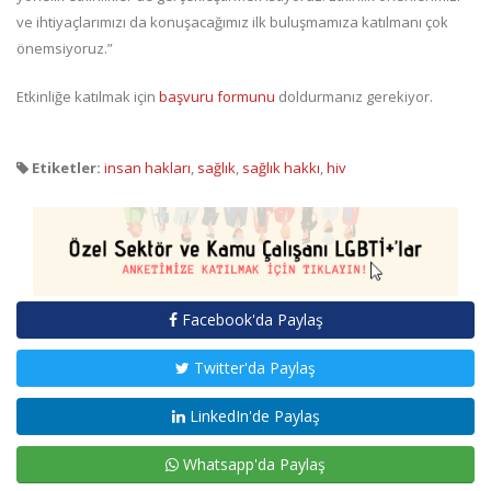
ve ihtiyaçlarımızı da konuşacağımız ilk buluşmamıza katılmanı çok
önemsiyoruz.”
Etkinliğe katılmak için
başvuru formunu
doldurmanız gerekiyor.
Etiketler:
insan hakları
,
sağlık
,
sağlık hakkı
,
hiv
Facebook'da Paylaş
Twitter'da Paylaş
LinkedIn'de Paylaş
Whatsapp'da Paylaş