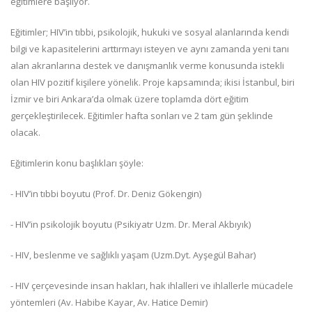
eğitimlere başlıyor.
Eğitimler; HIV’in tıbbi, psikolojik, hukuki ve sosyal alanlarında kendi
bilgi ve kapasitelerini arttırmayı isteyen ve aynı zamanda yeni tanı
alan akranlarına destek ve danışmanlık verme konusunda istekli
olan HIV pozitif kişilere yönelik. Proje kapsamında; ikisi İstanbul, biri
İzmir ve biri Ankara’da olmak üzere toplamda dört eğitim
gerçekleştirilecek. Eğitimler hafta sonları ve 2 tam gün şeklinde
olacak.
Eğitimlerin konu başlıkları şöyle:
- HIV’in tıbbi boyutu (Prof. Dr. Deniz Gökengin)
- HIV’in psikolojik boyutu (Psikiyatr Uzm. Dr. Meral Akbıyık)
- HIV, beslenme ve sağlıklı yaşam (Uzm.Dyt. Ayşegül Bahar)
- HIV çerçevesinde insan hakları, hak ihlalleri ve ihlallerle mücadele
yöntemleri (Av. Habibe Kayar, Av. Hatice Demir)