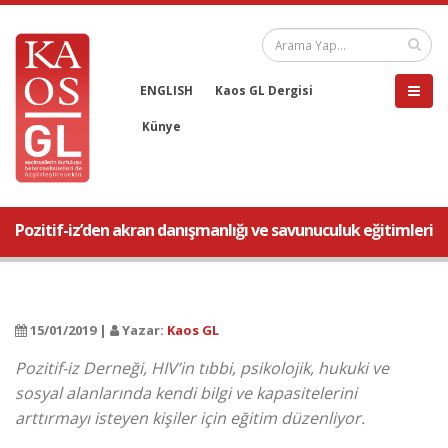
ENGLISH
Kaos GL Dergisi
Künye
Pozitif-iz’den akran danışmanlığı ve savunuculuk eğitimleri
15/01/2019 |
Yazar:
Kaos GL
Pozitif-iz Derneği, HIV’in tıbbi, psikolojik, hukuki ve
sosyal alanlarında kendi bilgi ve kapasitelerini
arttırmayı isteyen kişiler için eğitim düzenliyor.