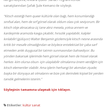
sanatçılarından Şafak Şule Kemancı ile söyleşti.
“Kitsch estetiği hem queer kültürle olan bağı, hem konumlandığı
sınıfsal alan, hem de sırf görsel olarak oldum olası çok seviyorum. Bir
kitsch obje alınacaksa üç tane alırız mesela, yoksa annem ve
kardeşimle aramızda kavga çıkabilir, hırsızlık yapılabilir, kalpler
kırılabilir! (gülüyor) Walter Benjamin gözlemciyle kitsch nesne arasında
kritik bir mesafe olmadığından ve böylece entelektüel bir çaba sarf
etmeden anlık duygusal bir tatmin sunmasından bahsediyor. Bu
yönden bakarsak işlerimde hem görsel olarak hem de hissel olarak
herkes -kim olursa olsun- için ulaşılabilir olmalarına önem verdiğim için
kitsch elementler olabilir. Ama işlerin herhangi bir akımdan ziyade;
başka bir dünyaya ait olmalarını ve bize çok derindeki kişisel bir yerden
tanıdık gelmelerini isterim.”
Söyleşinin tamamına ulaşmak için tıklayın.
Etiketler:
kültür sanat