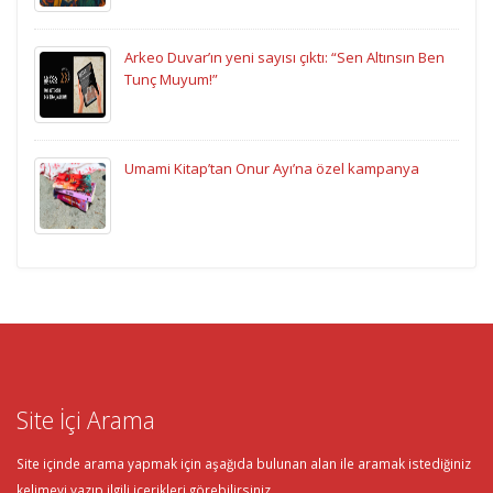
Arkeo Duvar’ın yeni sayısı çıktı: “Sen Altınsın Ben
Tunç Muyum!”
Umami Kitap’tan Onur Ayı’na özel kampanya
Site İçi Arama
Site içinde arama yapmak için aşağıda bulunan alan ile aramak istediğiniz
kelimeyi yazıp ilgili içerikleri görebilirsiniz.