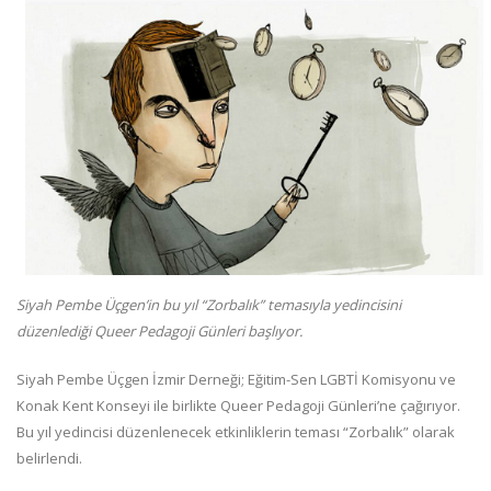
Siyah Pembe Üçgen’in bu yıl “Zorbalık” temasıyla yedincisini
düzenlediği Queer Pedagoji Günleri başlıyor.
Siyah Pembe Üçgen İzmir Derneği; Eğitim-Sen LGBTİ Komisyonu ve
Konak Kent Konseyi ile birlikte Queer Pedagoji Günleri’ne çağırıyor.
Bu yıl yedincisi düzenlenecek etkinliklerin teması “Zorbalık” olarak
belirlendi.