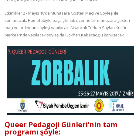
Etkinlikler 27 Mayıs 18’de Münazara Gösteri Maçı ve Söyleşi ile
sonlanacak. Homofobiyle başa çıkmak üzerine bir münazara gösteri
maçı ve ardından söyleşi yapılacak. Alsancak Türkan Saylan Kültür
Merkezi’nde yapılacak söyleşide Gökhan Kabacaoğlu konuşacak.
Queer Pedagoji Günleri’nin tam
programı şöyle: