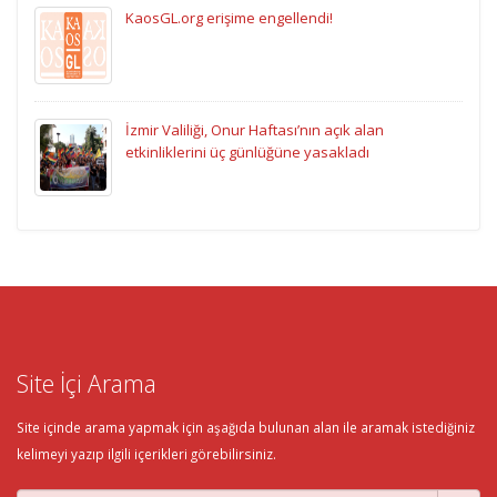
KaosGL.org erişime engellendi!
İzmir Valiliği, Onur Haftası’nın açık alan
etkinliklerini üç günlüğüne yasakladı
Site İçi Arama
Site içinde arama yapmak için aşağıda bulunan alan ile aramak istediğiniz
kelimeyi yazıp ilgili içerikleri görebilirsiniz.