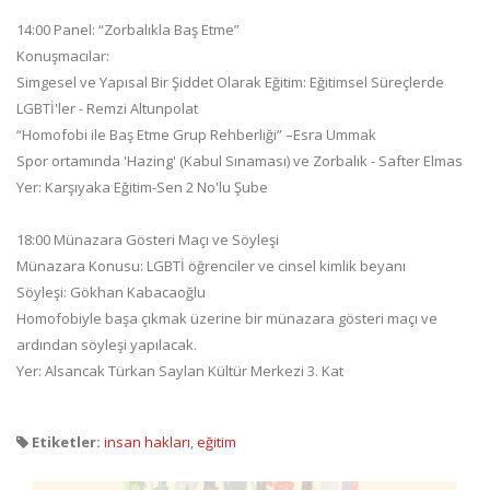
14:00 Panel: “Zorbalıkla Baş Etme”
Konuşmacılar:
Simgesel ve Yapısal Bir Şiddet Olarak Eğitim: Eğitimsel Süreçlerde
LGBTİ'ler - Remzi Altunpolat
“Homofobi ile Baş Etme Grup Rehberliği” –Esra Ummak
Spor ortamında 'Hazing' (Kabul Sınaması) ve Zorbalık - Safter Elmas
Yer: Karşıyaka Eğitim-Sen 2 No'lu Şube
18:00 Münazara Gösteri Maçı ve Söyleşi
Münazara Konusu: LGBTİ öğrenciler ve cinsel kimlik beyanı
Söyleşi: Gökhan Kabacaoğlu
Homofobiyle başa çıkmak üzerine bir münazara gösteri maçı ve
ardından söyleşi yapılacak.
Yer: Alsancak Türkan Saylan Kültür Merkezi 3. Kat
Etiketler:
insan hakları
,
eğitim