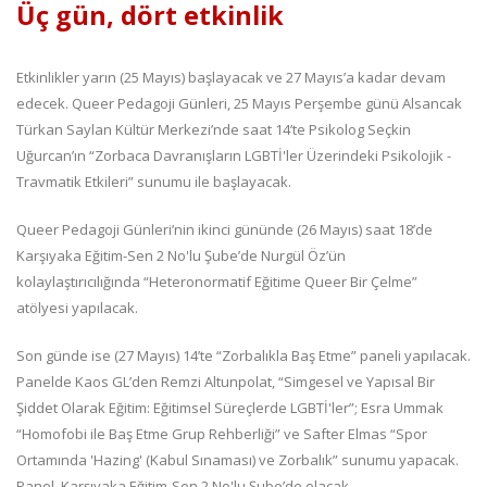
Üç gün, dört etkinlik
Etkinlikler yarın (25 Mayıs) başlayacak ve 27 Mayıs’a kadar devam
edecek. Queer Pedagoji Günleri, 25 Mayıs Perşembe günü Alsancak
Türkan Saylan Kültür Merkezi’nde saat 14’te Psikolog Seçkin
Uğurcan’ın “Zorbaca Davranışların LGBTİ'ler Üzerindeki Psikolojik -
Travmatik Etkileri” sunumu ile başlayacak.
Queer Pedagoji Günleri’nin ikinci gününde (26 Mayıs) saat 18’de
Karşıyaka Eğitim-Sen 2 No'lu Şube’de Nurgül Öz’ün
kolaylaştırıcılığında “Heteronormatif Eğitime Queer Bir Çelme”
atölyesi yapılacak.
Son günde ise (27 Mayıs) 14’te “Zorbalıkla Baş Etme” paneli yapılacak.
Panelde Kaos GL’den Remzi Altunpolat, “Simgesel ve Yapısal Bir
Şiddet Olarak Eğitim: Eğitimsel Süreçlerde LGBTİ'ler”; Esra Ummak
“Homofobi ile Baş Etme Grup Rehberliği” ve Safter Elmas “Spor
Ortamında 'Hazing' (Kabul Sınaması) ve Zorbalık” sunumu yapacak.
Panel, Karşıyaka Eğitim-Sen 2 No'lu Şube’de olacak.