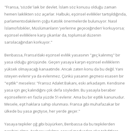
"Fransa, ’sözde’ laik bir devlet. İslam söz konusu olduğu zaman
hemen laiklikten söz açarlar. Halbuki, eşcinsel evlilikler tartışıldığında,
parlamentodakilerin çoğu Katolik önermelerde bulunuyor. Nasıl
İslamofobikler, Müslümanların ’yerlerine geçeceğinden’ korkuyorsa;
eşcinsel evliliklere karşı çıkanlar da, toplumsal düzenin
sarsılacağından korkuyor."
Benbassa, Fransa’daki eşcinsel evlilik yasasının "geç kalınmış" bir
yasa olduğu görüşünde. Geçen yasaya karşın eşcinsel evliliklerin
yüksek olmayacağı kanaatinde. Ancak zaten konu da bu değil. Yani
isteyen evlenir ya da evlenmez. Çünkü yasanın geçmesi esasen bir
"eşitlik" meselesi: "Fransız Adalet Bakanı, eski arkadaşım. Kendisine
yasa için geç kalındığını çok defa söyledim. Bu yasayla beraber
eşcinsellerin en fazla yüzde 5’i evlenir. Ama bu bir eşitlik kanunudur.
Mesele, eşit haklara sahip olunması. Fransa gibi muhafazakar bir
ülkede bu yasa geçtiyse, her yerde geçer."
Yasaya tepkiler çığ gibi büyürken, Benbassa da bu tepkilerden
nasibini almış. Arabası yakılmış, sosyal medyadan ırkçı tehditlere