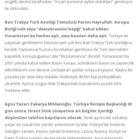
engelli, devlet tarafından, “insan evrimine aykırı oldukları” gerekçesi
ile öldürüldü.
Batı Trakya Türk Azınlığı Temsilcisi Pervin Hayrullah: Avrupa
Birliği’nde veya “demokrasinin beşiği” kabul edilen
Yunanistan’da herkes eşit, ama bazıları daha eşit.
Türkiye ile
yaşanan gerilimlerin faturası pek çok kez Batı Trakya Türk azınlığına
kesildi. Toplumsal huzuru bozdukları gerekçesi ile Türk dernekleri
kapatıldı, konuştuğumuz dile “Müslümanca” denildi. Yunanistan’da
2007 yılında kabul edilen Basın Yasası, azınlıkların basın ve yayımcılık
etkinliklerini son derece zorlaştıran şartlar ortaya koyuyor. Başka bir
yasada yer alan ırkçı madde nedeniyle 46 bin kişi yurttaşlıktan
çıkartıldı. Ayrıca, bugün Batı Trakya’daki toprakların yüzde 24′ü
Türklere aittir.
Agos Yazarı Zakarya Mildanoğlu: Türkiye İletişim Başkanlığı 61
gün sonra, Hrant Dink cinayetine ait bilgiler içerdiği
düşünülen telefon kayıtlarını silecek.
Etnik ayrımcılık sokakta
yaşar ve sokak her yerdir; evlerimizin içi bile. Türkiye’de binlerce
sokağın, semtin, köyün, kentin Ermenice, Lazca, Rumca, Kürtçe ve
hatta Türkçe isimleri devlet eliyle değiştirilmiştir. Avşa Adası’nda,