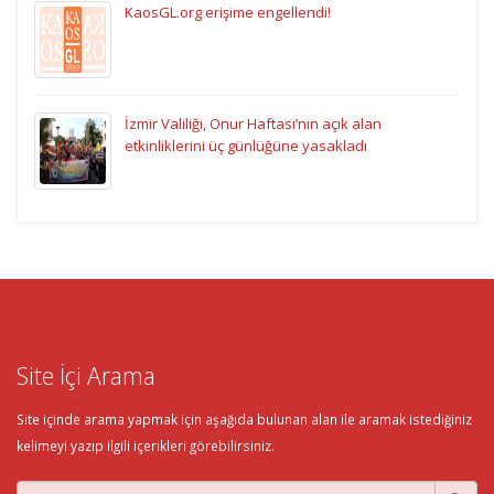
KaosGL.org erişime engellendi!
İzmir Valiliği, Onur Haftası’nın açık alan
etkinliklerini üç günlüğüne yasakladı
Site İçi Arama
Site içinde arama yapmak için aşağıda bulunan alan ile aramak istediğiniz
kelimeyi yazıp ilgili içerikleri görebilirsiniz.