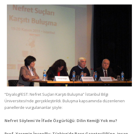
“DiyalogFEST: Nefret Suçları Karşıtı Buluşma” İstanbul Bilgi
Üniversitesi’nde gerçekleştirildi. Buluşma kapsamında düzenlenen
panellerde vurgulananlar şöyle:
Nefret Söylemi Ve İfade Özgürlüğü: Dilin Kemiği Yok mu?
Prof. Yasemin İnceoğlu: Türkiye’de Barış Gazeteciliği’ne, insan