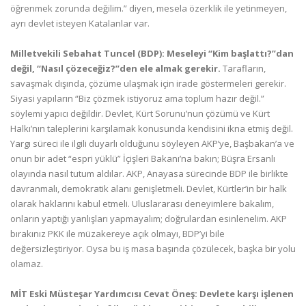
öğrenmek zorunda değilim.” diyen, mesela özerklik ile yetinmeyen,
ayrı devlet isteyen Katalanlar var.
Milletvekili Sebahat Tuncel (BDP): Meseleyi “Kim başlattı?”dan
değil, “Nasıl çözeceğiz?”den ele almak gerekir.
Tarafların,
savaşmak dışında, çözüme ulaşmak için irade göstermeleri gerekir.
Siyasi yapıların “Biz çözmek istiyoruz ama toplum hazır değil.”
söylemi yapıcı değildir. Devlet, Kürt Sorunu’nun çözümü ve Kürt
Halkı’nın taleplerini karşılamak konusunda kendisini ikna etmiş değil.
Yargı süreci ile ilgili duyarlı olduğunu söyleyen AKP’ye, Başbakan’a ve
onun bir adet “espri yüklü” İçişleri Bakanı’na bakın; Büşra Ersanlı
olayında nasıl tutum aldılar. AKP, Anayasa sürecinde BDP ile birlikte
davranmalı, demokratik alanı genişletmeli. Devlet, Kürtler’in bir halk
olarak haklarını kabul etmeli. Uluslararası deneyimlere bakalım,
onların yaptığı yanlışları yapmayalım; doğrulardan esinlenelim. AKP
bırakınız PKK ile müzakereye açık olmayı, BDP’yi bile
değersizleştiriyor. Oysa bu iş masa başında çözülecek, başka bir yolu
olamaz.
MİT Eski Müsteşar Yardımcısı Cevat Öneş: Devlete karşı işlenen