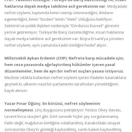
haklarına dayalı medya takibine acil gereksinim var.
Medyadaki
nefret söylemi, toplumda kimin istenip istenmediğini, iktidarın
egemenliğini, kimin “bizden” kimin “öteki” olduğunu belirliyor.
Sektörel ve politik ilişkileri nedeniyle “Dördüncü Kuvvet” görevini
yerine getiremiyor. Türkiye’de Barış Gazeteciliği’ne, insan haklarına
dayalı medya takibine acil gereksinim var. Büşra Ersanlı’ya yönelen
nefret söylemi, aynı zamanda kadın kimliğini hedef alıyor.
Milletvekili Aykan Erdemir (CHP): Nefrete karşı mücadele için;
hem ceza yasasında ağırlaştırılmış hükümler içeren yasal
düzenlemeler, hem de ayrı bir nefret suçları yasası istiyoruz.
Mecliste sıklıkla kullanılan nefret söylemi içeren ifadeler tutanaklara
geçmeli ki, ülkenin nasıl bir parlamento tarafından yönetildiğinin
kaydı alınsın.
Yazar Pınar Öğünç: En kötüsü, nefret söyleminin
normalleşmesi.
Linç duygusunu pekiştiriyor. Festus Okey davası,
Levent Kırca skeçleri gibi. Dört senedir hiçbir şey sorgulanmamış.
Failin değil, mağdurun kimliğine odaklanılmış. Karakoldaki cinayet
sonrasında Okey’in gömleği kaybedilmiş, sanki kalem kaybedilmiş