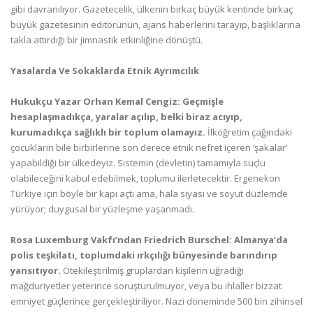
gibi davranılıyor. Gazetecelik, ülkenin birkaç büyük kentinde birkaç
büyük gazetesinin editörünün, ajans haberlerini tarayıp, başlıklarına
takla attırdığı bir jimnastik etkinliğine dönüştü.
Yasalarda Ve Sokaklarda Etnik Ayrımcılık
Hukukçu Yazar Orhan Kemal Cengiz: Geçmişle
hesaplaşmadıkça, yaralar açılıp, belki biraz acıyıp,
kurumadıkça sağlıklı bir toplum olamayız.
İlköğretim çağındaki
çocukların bile birbirlerine son derece etnik nefret içeren ‘şakalar’
yapabildiği bir ülkedeyiz. Sistemin (devletin) tamamıyla suçlu
olabileceğini kabul edebilmek, toplumu ilerletecektir. Ergenekon
Türkiye için böyle bir kapı açtı ama, hala siyasi ve soyut düzlemde
yürüyor; duygusal bir yüzleşme yaşanmadı.
Rosa Luxemburg Vakfı’ndan Friedrich Burschel: Almanya’da
polis teşkilatı, toplumdaki ırkçılığı bünyesinde barındırıp
yansıtıyor.
Ötekileştirilmiş gruplardan kişilerin uğradığı
mağduriyetler yeterince soruşturulmuyor, veya bu ihlaller bizzat
emniyet güçlerince gerçekleştiriliyor. Nazi döneminde 500 bin zihinsel