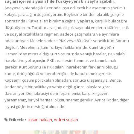
suçları içeren siyasi af ile Türkiye yeni bir sayfa açabilir.
Anayasal vatandaşlık üzerinde inşa edilecek bir aşamanın çözümü
kolaylaştıracağını düşünüyorum. Böylesine bir demokratik gelişme
sonrasında PKK’ya silah bırakma çağrısı yapılırsa, karşılık bulacağını
düşünüyorum. Taraflar arasındaki çok sayıdaki ve derin kültürel, etik
ve sosyal ortaklıklara rağmen; sadece çatışmalara ve ayrımlara
odaklanılıyor. Mesele sadece PKK veya 80 küsür senelik Kürt Sorunu
değildir. Meselemiz, tüm Türkiye halklarınındır. Cumhuriyet’in
Osmanlı’dan miras aldığı Kürt Sorunu’nda yaptığı hatalar, PKK silahlı
hareketine yol açmıştır. PKK realitesini tanımak ve tanımlamak
gerekir. Kürt Sorunu ile PKK silahlı hareketinin farklarını olduğu
kadar, örtüştüğünü ve beraberliğini de kabul etmek gerekir.
Kapsamlı çözüm politikaları olmadan, sonuca ulaşamayız. Bence,
iktidar böyle bir politikaya sahip değil; güncel olaylara göre
davranıyor. Demokrasiyi derinleştirmemiz, karşılıklı güven
yaratmamız, bir yol haritası oluşturmamız gerekir. Ayrıca iktidar, diğer
siyasi güçlerin desteğini almalıdır.
Etiketler:
insan hakları
,
nefret suçları