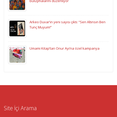
buluşmalarını düzenliyor
Arkeo Duvar’ın yeni sayısı çıktı: “Sen Altınsın Ben
Tunç Muyum!”
Umami Kitap’tan Onur Ayı’na özel kampanya
Site İçi Arama