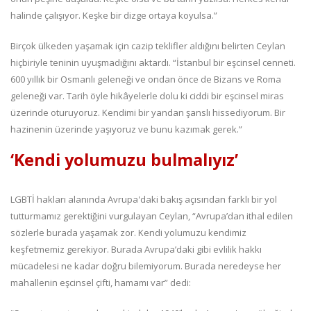
halinde çalışıyor. Keşke bir dizge ortaya koyulsa.”
Birçok ülkeden yaşamak için cazip teklifler aldığını belirten Ceylan
hiçbiriyle teninin uyuşmadığını aktardı. “İstanbul bir eşcinsel cenneti.
600 yıllık bir Osmanlı geleneği ve ondan önce de Bizans ve Roma
geleneği var. Tarih öyle hikâyelerle dolu ki ciddi bir eşcinsel miras
üzerinde oturuyoruz. Kendimi bir yandan şanslı hissediyorum. Bir
hazinenin üzerinde yaşıyoruz ve bunu kazımak gerek.”
‘Kendi yolumuzu bulmalıyız’
LGBTİ hakları alanında Avrupa'daki bakış açısından farklı bir yol
tutturmamız gerektiğini vurgulayan Ceylan, “Avrupa’dan ithal edilen
sözlerle burada yaşamak zor. Kendi yolumuzu kendimiz
keşfetmemiz gerekiyor. Burada Avrupa’daki gibi evlilik hakkı
mücadelesi ne kadar doğru bilemiyorum. Burada neredeyse her
mahallenin eşcinsel çifti, hamamı var” dedi: