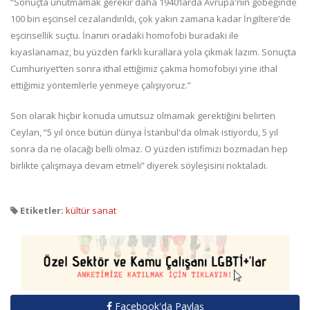
“Sonuçta unutmamak gerekir daha 1940’larda Avrupa'nın göbeğinde
100 bin eşcinsel cezalandırıldı, çok yakın zamana kadar İngiltere’de
eşcinsellik suçtu. İnanın oradaki homofobi buradaki ile
kıyaslanamaz, bu yüzden farklı kurallara yola çıkmak lazım. Sonuçta
Cumhuriyet’ten sonra ithal ettiğimiz çakma homofobiyi yine ithal
ettiğimiz yöntemlerle yenmeye çalışıyoruz.”
Son olarak hiçbir konuda umutsuz olmamak gerektiğini belirten
Ceylan, “5 yıl önce bütün dünya İstanbul'da olmak istiyordu, 5 yıl
sonra da ne olacağı belli olmaz. O yüzden istifimizi bozmadan hep
birlikte çalışmaya devam etmeli” diyerek söyleşisini noktaladı.
Etiketler:
kültür sanat
Facebook'da Paylaş