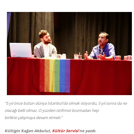
“5 yıl önce bütün dünya İstanbul'da olmak istiyordu, 5 yıl sonra da ne
olacağı belli olmaz. O yüzden istifimizi bozmadan hep
birlikte çalışmaya devam etmeli.”
Kültigin Kağan Akbulut,
Kültür Servisi
’ne yazdı.