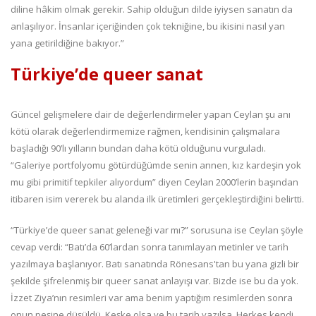
diline hâkim olmak gerekir. Sahip olduğun dilde iyiysen sanatın da
anlaşılıyor. İnsanlar içeriğinden çok tekniğine, bu ikisini nasıl yan
yana getirildiğine bakıyor.”
Türkiye’de queer sanat
Güncel gelişmelere dair de değerlendirmeler yapan Ceylan şu anı
kötü olarak değerlendirmemize rağmen, kendisinin çalışmalara
başladığı 90’lı yılların bundan daha kötü olduğunu vurguladı.
“Galeriye portfolyomu götürdüğümde senin annen, kız kardeşin yok
mu gibi primitif tepkiler alıyordum” diyen Ceylan 2000’lerin başından
itibaren isim vererek bu alanda ilk üretimleri gerçekleştirdiğini belirtti.
“Türkiye’de queer sanat geleneği var mı?” sorusuna ise Ceylan şöyle
cevap verdi: “Batı’da 60’lardan sonra tanımlayan metinler ve tarih
yazılmaya başlanıyor. Batı sanatında Rönesans'tan bu yana gizli bir
şekilde şifrelenmiş bir queer sanat anlayışı var. Bizde ise bu da yok.
İzzet Ziya’nın resimleri var ama benim yaptığım resimlerden sonra
onun peşine düşüldü. Keşke olsa ve bu tarih yazılsa. Herkes kendi