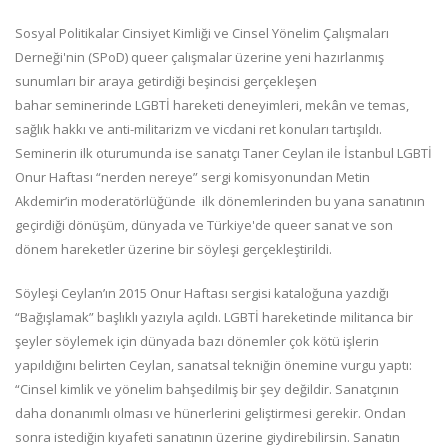
Sosyal Politikalar Cinsiyet Kimliği ve Cinsel Yönelim Çalışmaları
Derneği'nin (SPoD) queer çalışmalar üzerine yeni hazırlanmış
sunumları bir araya getirdiği beşincisi gerçekleşen
bahar seminerinde LGBTİ hareketi deneyimleri, mekân ve temas,
sağlık hakkı ve anti-militarizm ve vicdani ret konuları tartışıldı.
Seminerin ilk oturumunda ise sanatçı Taner Ceylan ile İstanbul LGBTİ
Onur Haftası “nerden nereye” sergi komisyonundan Metin
Akdemir’in moderatörlüğünde ilk dönemlerinden bu yana sanatının
geçirdiği dönüşüm, dünyada ve Türkiye'de queer sanat ve son
dönem hareketler üzerine bir söyleşi gerçekleştirildi.
Söyleşi Ceylan’ın 2015 Onur Haftası sergisi kataloğuna yazdığı
“Bağışlamak” başlıklı yazıyla açıldı. LGBTİ hareketinde militanca bir
şeyler söylemek için dünyada bazı dönemler çok kötü işlerin
yapıldığını belirten Ceylan, sanatsal tekniğin önemine vurgu yaptı:
“Cinsel kimlik ve yönelim bahşedilmiş bir şey değildir. Sanatçının
daha donanımlı olması ve hünerlerini geliştirmesi gerekir. Ondan
sonra istediğin kıyafeti sanatının üzerine giydirebilirsin. Sanatın