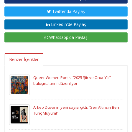
Twitter'da Paylaş
LinkedIn'de Paylaş
Whatsapp'da Paylaş
Benzer İçerikler
Queer Women Poets, “2025 Şiir ve Onur Yılı”
buluşmalarını düzenliyor
Arkeo Duvar’ın yeni sayısı çıktı: “Sen Altınsın Ben
Tunç Muyum!”