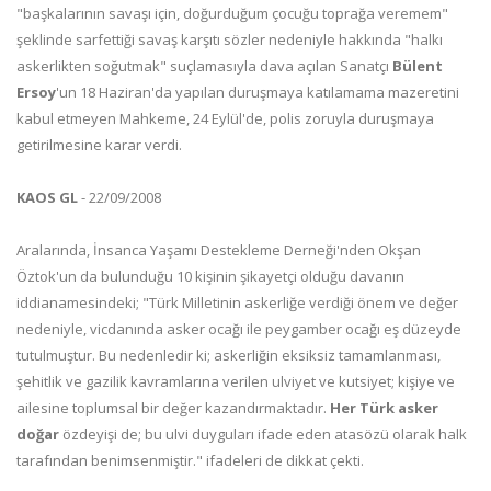
"başkalarının savaşı için, doğurduğum çocuğu toprağa veremem"
şeklinde sarfettiği savaş karşıtı sözler nedeniyle hakkında "halkı
askerlikten soğutmak" suçlamasıyla dava açılan Sanatçı
Bülent
Ersoy
'un 18 Haziran'da yapılan duruşmaya katılamama mazeretini
kabul etmeyen Mahkeme, 24 Eylül'de, polis zoruyla duruşmaya
getirilmesine karar verdi.
KAOS GL
- 22/09/2008
Aralarında, İnsanca Yaşamı Destekleme Derneği'nden Okşan
Öztok'un da bulunduğu 10 kişinin şikayetçi olduğu davanın
iddianamesindeki; "Türk Milletinin askerliğe verdiği önem ve değer
nedeniyle, vicdanında asker ocağı ile peygamber ocağı eş düzeyde
tutulmuştur. Bu nedenledir ki; askerliğin eksiksiz tamamlanması,
şehitlik ve gazilik kavramlarına verilen ulviyet ve kutsiyet; kişiye ve
ailesine toplumsal bir değer kazandırmaktadır.
Her Türk asker
doğar
özdeyişi de; bu ulvi duyguları ifade eden atasözü olarak halk
tarafından benimsenmiştir." ifadeleri de dikkat çekti.