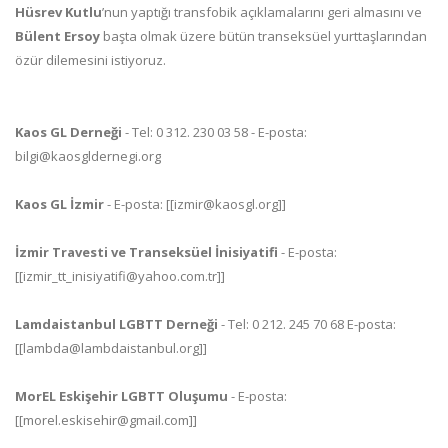
Hüsrev Kutlu
’nun yaptığı transfobik açıklamalarını geri almasını ve
Bülent Ersoy
başta olmak üzere bütün transeksüel yurttaşlarından
özür dilemesini istiyoruz.
Kaos GL Derneği
- Tel: 0 312. 230 03 58 - E-posta:
bilgi@kaosgldernegi.org
Kaos GL İzmir
- E-posta: [[izmir@kaosgl.org]]
İzmir Travesti ve Transeksüel İnisiyatifi
- E-posta:
[[izmir_tt_inisiyatifi@yahoo.com.tr]]
Lamdaistanbul LGBTT Derneği
- Tel: 0 212. 245 70 68 E-posta:
[[lambda@lambdaistanbul.org]]
MorEL Eskişehir LGBTT Oluşumu
- E-posta:
[[morel.eskisehir@gmail.com]]