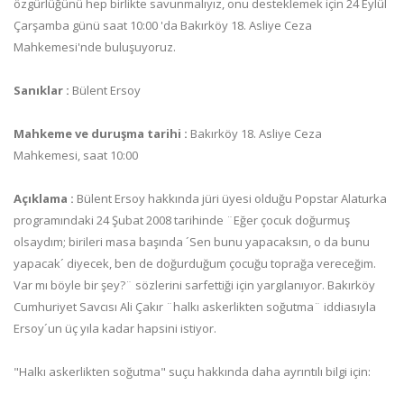
özgürlüğünü hep birlikte savunmalıyız, onu desteklemek için 24 Eylül
Çarşamba günü saat 10:00 'da Bakırköy 18. Asliye Ceza
Mahkemesi'nde buluşuyoruz.
Sanıklar :
Bülent Ersoy
Mahkeme ve duruşma tarihi :
Bakırköy 18. Asliye Ceza
Mahkemesi, saat 10:00
Açıklama :
Bülent Ersoy hakkında jüri üyesi olduğu Popstar Alaturka
programındaki 24 Şubat 2008 tarihinde ¨Eğer çocuk doğurmuş
olsaydım; birileri masa başında ´Sen bunu yapacaksın, o da bunu
yapacak´ diyecek, ben de doğurduğum çocuğu toprağa vereceğim.
Var mı böyle bir şey?¨ sözlerini sarfettiği için yargılanıyor. Bakırköy
Cumhuriyet Savcısı Ali Çakır ¨halkı askerlikten soğutma¨ iddiasıyla
Ersoy´un üç yıla kadar hapsini istiyor.
"Halkı askerlikten soğutma" suçu hakkında daha ayrıntılı bilgi için: