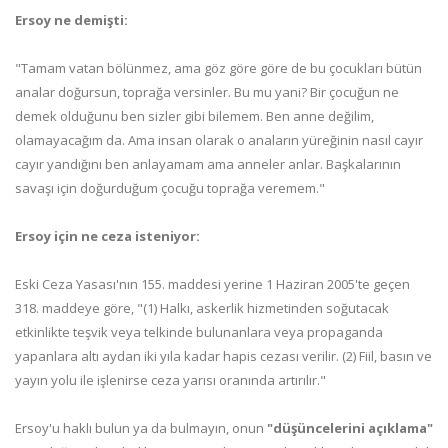
Ersoy ne demişti:
"Tamam vatan bölünmez, ama göz göre göre de bu çocukları bütün
analar doğursun, toprağa versinler. Bu mu yani? Bir çocuğun ne
demek olduğunu ben sizler gibi bilemem. Ben anne değilim,
olamayacağım da. Ama insan olarak o anaların yüreğinin nasıl cayır
cayır yandığını ben anlayamam ama anneler anlar. Başkalarının
savaşı için doğurduğum çocuğu toprağa veremem."
Ersoy için ne ceza isteniyor:
Eski Ceza Yasası'nın 155. maddesi yerine 1 Haziran 2005'te geçen
318. maddeye göre, "(1) Halkı, askerlik hizmetinden soğutacak
etkinlikte teşvik veya telkinde bulunanlara veya propaganda
yapanlara altı aydan iki yıla kadar hapis cezası verilir. (2) Fiil, basın ve
yayın yolu ile işlenirse ceza yarısı oranında artırılır."
Ersoy'u haklı bulun ya da bulmayın, onun
"düşüncelerini açıklama"