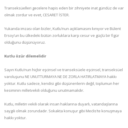
Transeksüelleri gecelere hapis eden bir zihniyete inat gündüz de var
olmak zordur ve evet, CESARET İSTER.
Yukarıda imzası olan bizler, Kutlu’nun açıklamasını kınıyor ve Bülent
Ersoy’un bu ülkedeki bütün zorluklara karşı cesur ve güçlü bir figür
olduğunu düşünüyoruz.
Kutlu özür dilemelidir
Sayın Kutlu’nun hiçbir eşcinsel ve transeksüele eşcinsel, transeksüel
varoluşunu NE UNUTTURMAYA NE DE ZORLA HATIRLATMAYA hakkı
yoktur. Kutlu sadece, kendisi gibi düşünenlerin değil, toplumun her
kesiminin milletvekili olduğunu unutmamalıdır.
Kutlu, milletin vekili olarak insan haklarına duyarlı, vatandaşlarına
saygılı olmak zorundadır. Sokakta konuşur gibi Meclis’te konuşmaya
hakkı yoktur.