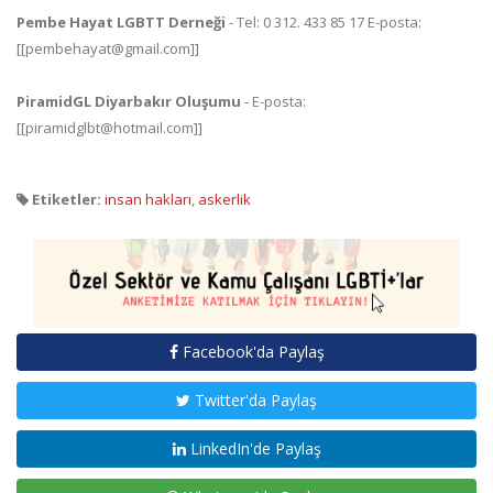
Pembe Hayat LGBTT Derneği
- Tel: 0 312. 433 85 17 E-posta:
[[pembehayat@gmail.com]]
PiramidGL Diyarbakır Oluşumu
- E-posta:
[[piramidglbt@hotmail.com]]
Etiketler:
insan hakları
,
askerlik
Facebook'da Paylaş
Twitter'da Paylaş
LinkedIn'de Paylaş