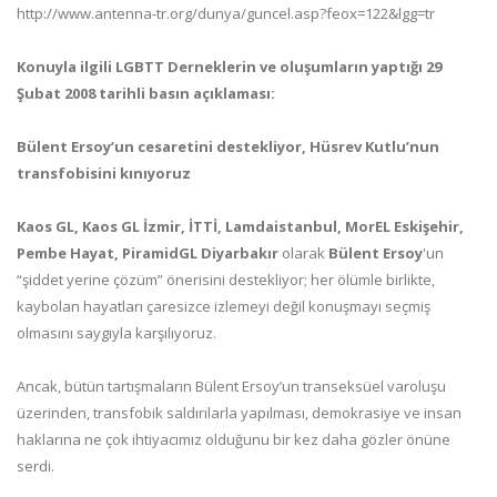
http://www.antenna-tr.org/dunya/guncel.asp?feox=122&lgg=tr
Konuyla ilgili LGBTT Derneklerin ve oluşumların yaptığı 29
Şubat 2008 tarihli basın açıklaması:
Bülent Ersoy’un cesaretini destekliyor, Hüsrev Kutlu’nun
transfobisini kınıyoruz
Kaos GL, Kaos GL İzmir, İTTİ, Lamdaistanbul, MorEL Eskişehir,
Pembe Hayat, PiramidGL Diyarbakır
olarak
Bülent Ersoy
'un
“şiddet yerine çözüm” önerisini destekliyor; her ölümle birlikte,
kaybolan hayatları çaresizce izlemeyi değil konuşmayı seçmiş
olmasını saygıyla karşılıyoruz.
Ancak, bütün tartışmaların Bülent Ersoy’un transeksüel varoluşu
üzerinden, transfobik saldırılarla yapılması, demokrasiye ve insan
haklarına ne çok ihtiyacımız olduğunu bir kez daha gözler önüne
serdi.