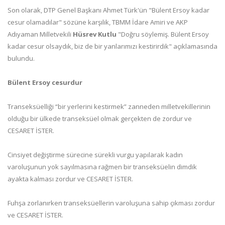
Son olarak, DTP Genel Başkanı Ahmet Türk'ün "Bülent Ersoy kadar
cesur olamadılar" sözüne karşılık, TBMM İdare Amiri ve AKP
Adıyaman Milletvekili
Hüsrev Kutlu
"Doğru söylemiş. Bülent Ersoy
kadar cesur olsaydık, biz de bir yanlarımızı kestirirdik" açıklamasında
bulundu.
Bülent Ersoy cesurdur
Transeksüelliği “bir yerlerini kestirmek” zanneden milletvekillerinin
olduğu bir ülkede transeksüel olmak gerçekten de zordur ve
CESARET İSTER.
Cinsiyet değiştirme sürecine sürekli vurgu yapılarak kadın
varoluşunun yok sayılmasına rağmen bir transeksüelin dimdik
ayakta kalması zordur ve CESARET İSTER.
Fuhşa zorlanırken transeksüellerin varoluşuna sahip çıkması zordur
ve CESARET İSTER.