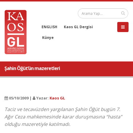
ENGLISH
Kaos GL Dergisi
Künye
Şahin Öğüt’ün mazeretleri
05/10/2009 |
Yazar:
Kaos GL
Taciz ve tecavüzden yargılanan Şahin Öğüt bugün 7.
Ağır Ceza mahkemesinde karar duruşmasına “hasta”
olduğu mazeretiyle katılmadı.