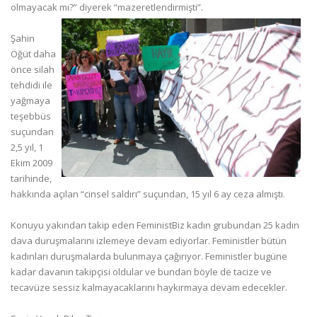
olmayacak mı?” diyerek “mazeretlendirmişti”.
Şahin
Öğüt daha
önce silah
tehdidi ile
yağmaya
teşebbüs
suçundan
2,5 yıl, 1
Ekim 2009
tarihinde,
hakkında açılan “cinsel saldırı” suçundan, 15 yıl 6 ay ceza almıştı.
Konuyu yakından takip eden FeministBiz kadın grubundan 25 kadın
dava duruşmalarını izlemeye devam ediyorlar. Feministler bütün
kadınları duruşmalarda bulunmaya çağırıyor. Feministler bugüne
kadar davanın takipçisi oldular ve bundan böyle de tacize ve
tecavüze sessiz kalmayacaklarını haykırmaya devam edecekler.