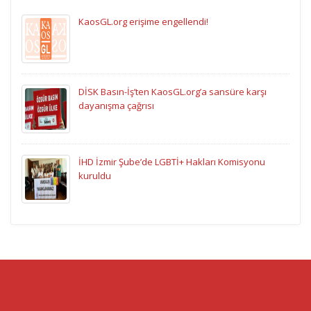
KaosGL.org erişime engellendi!
DİSK Basın-İş’ten KaosGL.org’a sansüre karşı
dayanışma çağrısı
İHD İzmir Şube’de LGBTİ+ Hakları Komisyonu
kuruldu