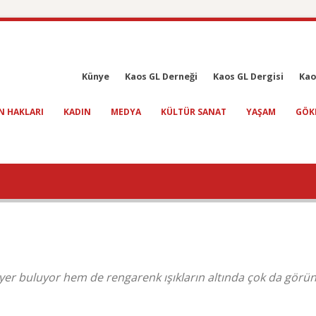
Künye
Kaos GL Derneği
Kaos GL Dergisi
Kao
N HAKLARI
KADIN
MEDYA
KÜLTÜR SANAT
YAŞAM
GÖK
yer buluyor hem de rengarenk ışıkların altında çok da gör