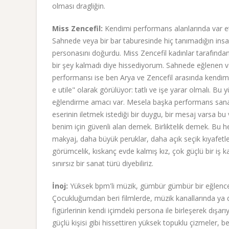
olması dragliğin.
Miss Zencefil:
Kendimi performans alanlarında var etti
Sahnede veya bir bar taburesinde hiç tanımadığın insa
personasını doğurdu. Miss Zencefil kadınlar tarafınd
bir şey kalmadı diye hissediyorum. Sahnede eğlenen ve 
performansı ise ben Arya ve Zencefil arasında kendim
e utile" olarak görülüyor: tatlı ve işe yarar olmalı. Bu
eğlendirme amacı var. Mesela başka performans sanat
eserinin iletmek istediği bir duygu, bir mesaj varsa b
benim için güvenli alan demek. Birliktelik demek. Bu h
makyaj, daha büyük peruklar, daha açık seçik kıyafetl
görümcelik, kıskanç evde kalmış kız, çok güçlü bir iş 
sınırsız bir sanat türü diyebiliriz.
İnoj:
Yüksek bpm'li müzik, gümbür gümbür bir eğlence, 
Çocukluğumdan beri filmlerde, müzik kanallarında ya 
figürlerinin kendi içimdeki persona ile birleşerek dışa
güçlü kişisi gibi hissettiren yüksek topuklu çizmeler,