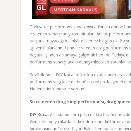
Türkiye’de performans sanatı; dışı adlarının önüne bank
icra eden sanatçıları yakan bir alan. Ancak performans 
sıkıştırılamayacağı da inkâr edilemez bir gerçek. Bu yü
‘‘güvenli’’ alanların dışında icra eden drag performan
hayatın içinden anlamaya çalışmak hem de Türkiye’de s
performans sanatçılarının deneyimledikleri sorunları ke
Sözü ilk önce DIY Koca, mikrofon uzattıklarım arasındak
performans sergilese de henüz bu işi profesyonel ola
Nedenlerini kendisine sordum.
Sizce neden drag king performansı, drag queen
DIY Koca:
Aslında bu soru pek çok kişi tarafından ir
Genellikle bu yazılarda "erkek dominant kültürün ve dra
bırakmasından" söz ediliyor. Fakat ben bu açıklamay