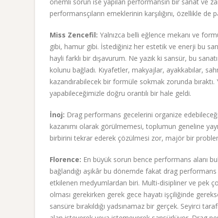
önemli sorun ise yapılan performansın bir sanat ve z
performansçıların emeklerinin karşılığını, özellikle de 
Miss Zencefil:
Yalnızca belli eğlence mekanı ve formül
gibi, hamur gibi. İstediğiniz her estetik ve enerji bu 
hayli farklı bir dışavurum. Ne yazık ki sansür, bu sanat
kolunu bağladı. Kıyafetler, makyajlar, ayakkabılar, sah
kazandırabilecek bir formüle sokmak zorunda bıraktı. Y
yapabileceğimizle doğru orantılı bir hale geldi.
İnoj:
Drag performans gecelerini organize edebileceğim
kazanımı olarak görülmemesi, toplumun geneline yayılmı
birbirini tekrar ederek çözülmesi zor, majör bir proble
Florence:
En büyük sorun bence performans alanı bulm
bağlandığı aşikâr bu dönemde fakat drag performans 
etkilenen medyumlardan biri. Multi-disipliner ve pek ç
olması gerekirken gerek gece hayatı işçiliğinde gereks
sansüre bırakıldığı yadsınamaz bir gerçek. Seyirci tara
alan isteyerek veya istemeyerek sansürlüyor. Drag p