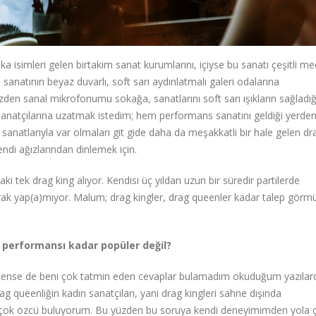
a isimleri gelen birtakım sanat kurumlarını, içiyse bu sanatı çeşitli me
sanatının beyaz duvarlı, soft sarı aydınlatmalı galeri odalarına
zden sanal mikrofonumu sokağa, sanatlarını soft sarı ışıkların sağladığ
s sanatçılarına uzatmak istedim; hem performans sanatını geldiği yerden
anatlarıyla var olmaları git gide daha da meşakkatli bir hale gelen dr
ndi ağızlarından dinlemek için.
i tek drag king alıyor. Kendisi üç yıldan uzun bir süredir partilerde
rak yap(a)mıyor. Malum; drag kingler, drag queenler kadar talep görmü
 performansı kadar popüler değil?
delense de beni çok tatmin eden cevaplar bulamadım okuduğum yazılar
g queenliğin kadın sanatçıları, yani drag kingleri sahne dışında
ı çok özcü buluyorum. Bu yüzden bu soruya kendi deneyimimden yola ç