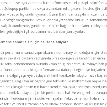
ahanesi İnoj ise aynı zamanda kuir performans etkinliği Kaplı Mikrofon v
arda Şokopop partilerinde sıkça arzıendam edip gecenin hostesliğini üstl
gördüğüm videoyu hiç unutmuyorum. Üzüm Bar’ın bar tezgahının üzerinde 
du ve ‘‘azgın yangınların’’ Flo’nun içindeki yetenekte olduğu o zamanlard
lı Salçalı Gündem’de, gündemin LGBTİ+ bağlantılı konularını irdeleyere
i geleceğiyle ilgili sorularımı hep beraber yanıtlıyorlar.
mans sanatı sizin için ne ifade ediyor?
 bir performans sanatı yapmaktansa non-binary biri olduğum için iste
en ilk sakal ve bıyığımı yaptığımda biraz çekingen ve kendimden emin
 ilk sakal denememden aklımda kalan en güzel hatıra, ilk aynaya bakış
. Daha sonra drag king performansına daha çok eğilmeye başladım. 
bunlarla dalga geçmeye başlayarak farklı karakterler oluşturmaya başla
tığımızda, uygulayarak öğrendiğim teknikleri ve malzemeleri başka ins
e drag kinglik benim için bazen kendimi yakışıklı hissetmek istediğim
inden erkeklikle alay ettiğim bir performans hali. Ve en güzeli de zaman
üzerinden kurduğum yeni ilişkiler ve hayaller. Fakat benim için hala en ö
 köseler ve istediği zaman erkek olarak geçmek isteyen kişiler için bir y