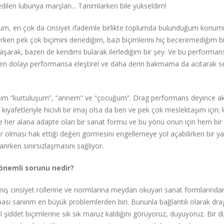
dilen lubunya marşları... Tanımlarken bile yükseldim!
umum, en çok da cinsiyet ifademle birlikte toplumda bulunduğum konu
ürken pek çok biçimini denediğim, bazı biçimlerini hiç beceremediğim bi
şarak, bazen de kendimi bularak ilerlediğim bir şey. Ve bu performan
den dolayı performansa eleştirel ve daha derin bakmama da acıtarak 
im “kurtuluşum”, “annem” ve “çocuğum”. Drag performans deyince ak
kıyafetleriyle hicivli bir imaj olsa da ben ve pek çok meslektaşım için;
e her alana adapte olan bir sanat formu ve bu yönü onun için hem bir 
or olması hak ettiği değeri görmesini engellemeye yol açabilirken bir 
rırken sınırsızlaşmasını sağlıyor.
önemli sorunu nedir?
 cinsiyet rollerine ve normlarına meydan okuyan sanat formlarından
ası sanırım en büyük problemlerden biri. Bununla bağlantılı olarak dra
el şiddet biçimlerine sık sık maruz kaldığını görüyoruz, duyuyoruz. Bir d