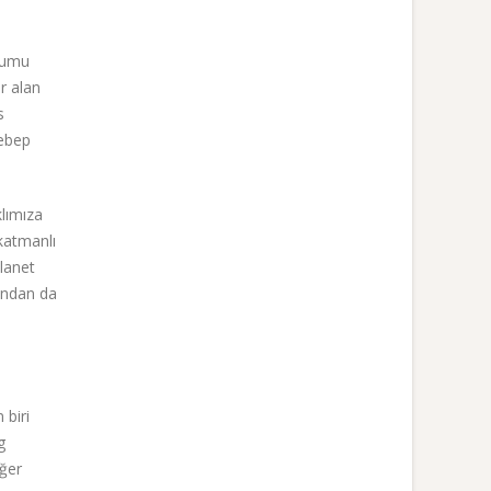
mumu
r alan
s
sebep
lımıza
 katmanlı
lanet
yandan da
 biri
g
iğer