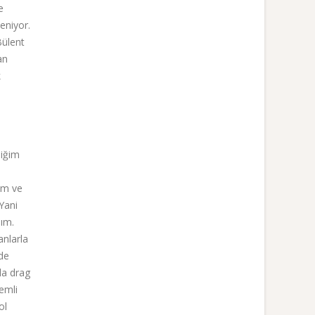
e
eniyor.
Bülent
an
k
diğim
ım ve
Yani
dım.
anlarla
de
la drag
nemli
ol