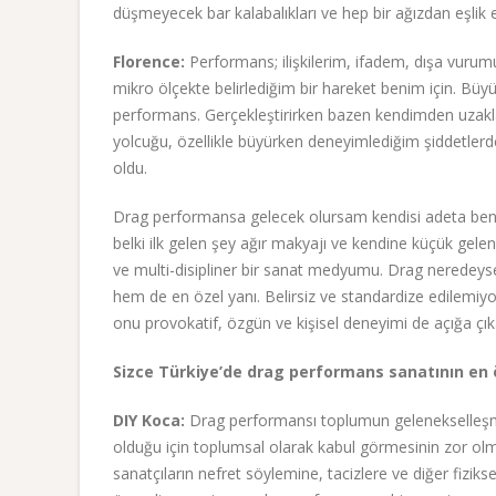
düşmeyecek bar kalabalıkları ve hep bir ağızdan eşlik e
Florence:
Performans; ilişkilerim, ifadem, dışa vur
mikro ölçekte belirlediğim bir hareket benim için. Büy
performans. Gerçekleştirirken bazen kendimden uzakla
yolcuğu, özellikle büyürken deneyimlediğim şiddetler
oldu.
Drag performansa gelecek olursam kendisi adeta ben
belki ilk gelen şey ağır makyajı ve kendine küçük gelen 
ve multi-disipliner bir sanat medyumu. Drag neredeys
hem de en özel yanı. Belirsiz ve standardize edilemiy
onu provokatif, özgün ve kişisel deneyimi de açığa çıka
Sizce Türkiye’de drag performans sanatının en 
DIY Koca:
Drag performansı toplumun gelenekselleşmiş
olduğu için toplumsal olarak kabul görmesinin zor olm
sanatçıların nefret söylemine, tacizlere ve diğer fiziks