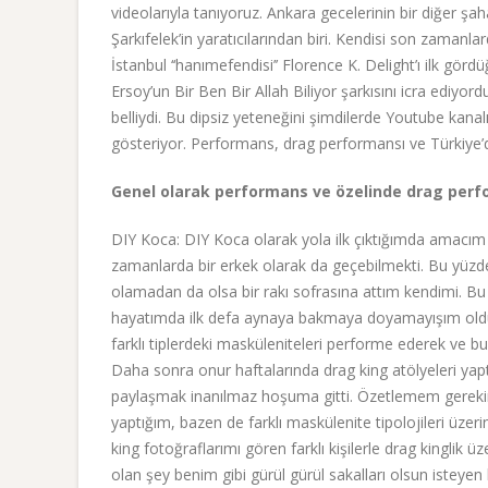
videolarıyla tanıyoruz. Ankara gecelerinin bir diğer ş
Şarkıfelek’in yaratıcılarından biri. Kendisi son zamanl
İstanbul ‘‘hanımefendisi’’ Florence K. Delight’ı ilk 
Ersoy’un Bir Ben Bir Allah Biliyor şarkısını icra ediyor
belliydi. Bu dipsiz yeteneğini şimdilerde Youtube kana
gösteriyor. Performans, drag performansı ve Türkiye’dek
Genel olarak performans ve özelinde drag perfor
DIY Koca: DIY Koca olarak yola ilk çıktığımda amacım
zamanlarda bir erkek olarak da geçebilmekti. Bu yüzd
olamadan da olsa bir rakı sofrasına attım kendimi. Bu
hayatımda ilk defa aynaya bakmaya doyamayışım oldu
farklı tiplerdeki masküleniteleri performe ederek ve 
Daha sonra onur haftalarında drag king atölyeleri yap
paylaşmak inanılmaz hoşuma gitti. Özetlemem gerekirs
yaptığım, bazen de farklı maskülenite tipolojileri üzer
king fotoğraflarımı gören farklı kişilerle drag kinglik 
olan şey benim gibi gürül gürül sakalları olsun isteyen