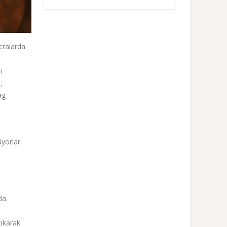
cralarda
ı
,
ag
yorlar.
da.
ıkarak