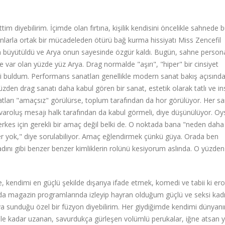
m diyebilirim. İçimde olan fırtına, kişilik kendisini öncelikle sahnede b
nlarla ortak bir mücadeleden ötürü bağ kurma hissiyatı Miss Zencefil
an büyütüldü ve Arya onun sayesinde özgür kaldı. Bugün, sahne perso
var olan yüzde yüz Arya. Drag normalde "aşırı", "hiper" bir cinsiyet
i buldum. Performans sanatları genellikle modern sanat bakış açısınd
 yüzden drag sanatı daha kabul gören bir sanat, estetik olarak tatlı ve in
ları "amaçsız" görülürse, toplum tarafından da hor görülüyor. Her sa
u varoluş mesajı halk tarafından da kabul görmeli, diye düşünülüyor. O
erkes için gerekli bir amaç değil belki de. O noktada bana "neden daha
er yok," diye sorulabiliyor. Amaç eğlendirmek çünkü güya. Orada ben
kadını gibi benzer benzer kimliklerin rolünü kesiyorum aslında. O yüzde
kendimi en güçlü şekilde dışarıya ifade etmek, komedi ve tabii ki ero
da magazin programlarında izleyip hayran olduğum güçlü ve seksi kad
rıya sunduğu özel bir füzyon diyebilirim. Her giydiğimde kendimi dünyan
 bele kadar uzanan, savurdukça gürleşen volümlü perukalar, iğne atsan 