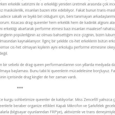
en erkeklik satirizmi ile o erkekliği yeniden üretmek arasında çok ince
ız maskülenlik, insanları bazen irite edebiliyor. Fakat bunun trans-mas
dece sakallı ve bıyıklı biri olduğum için, beni tanımayan arkadaşlarım
orum. Kısacası drag queenler hem erkeklik hem de kadınlık algısını ala
yani erkekliği abartarak performe etmesi bazı insanları maalesef rahatsı
inglerin popülerliğinin az olması bahsettiğim ince çizginin, bizim lubu
masından kaynaklanıyor. İlginç bir şekilde cis-het erkeklerin bütün erko
imse cis-het olmayan kişilerin aynı erkoluğu performe etmesine okey 
değil.
ın bir sebebi de drag queen performanslarının son yıllarda medyada d
olmaya başlaması. Bunu tabii ki queenlerin mücadelesine borçluyuz. F
in içerisinde drag kingler de her zaman vardı.
***
urgu sohbetimize queenler de katılıyorlar. Miss Zencefil’i yalnızca çe
nlerle beraber organize ettikleri Kapalı Mikrofon ve Şarkıfelek geceler
larla (bilgisayar oyunlarından FRP’ye), aktivizmle ve trans deneyimiyle i