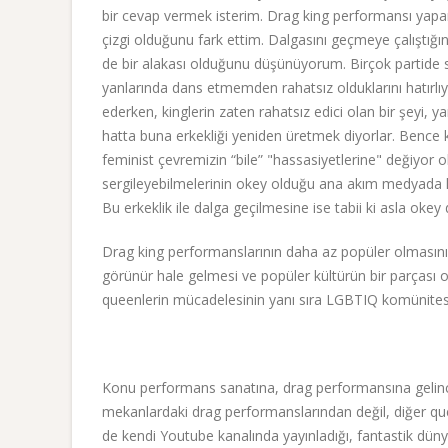
bir cevap vermek isterim. Drag king performansı yapark
çizgi olduğunu fark ettim. Dalgasını geçmeye çalıştığın
de bir alakası olduğunu düşünüyorum. Birçok partide sa
yanlarında dans etmemden rahatsız olduklarını hatırlıy
ederken, kinglerin zaten rahatsız edici olan bir şeyi, 
hatta buna erkekliği yeniden üretmek diyorlar. Bence k
feminist çevremizin “bile” "hassasiyetlerine" değiyor ol
sergileyebilmelerinin okey olduğu ana akım medyada k
Bu erkeklik ile dalga geçilmesine ise tabii ki asla okey 
Drag king performanslarının daha az popüler olmasın
görünür hale gelmesi ve popüler kültürün bir parçası 
queenlerin mücadelesinin yanı sıra LGBTIQ komünitesin
Konu performans sanatına, drag performansına gelince k
mekanlardaki drag performanslarından değil, diğer quee
de kendi Youtube kanalında yayınladığı, fantastik dünya