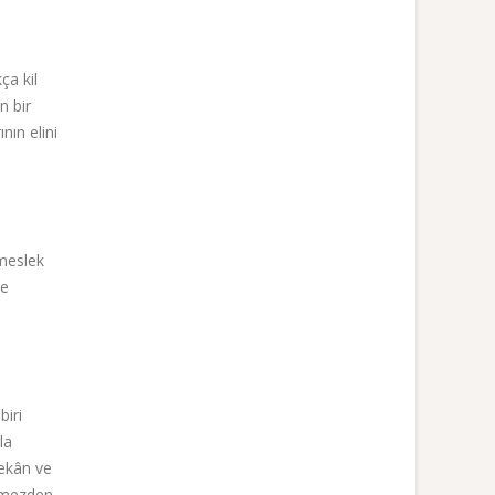
ça kil
n bir
nın elini
 meslek
de
e
biri
la
mekân ve
örmezden