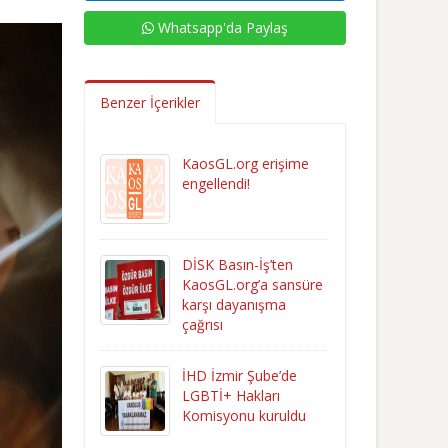
Whatsapp'da Paylaş
Benzer İçerikler
KaosGL.org erişime
engellendi!
DİSK Basın-İş’ten
KaosGL.org’a sansüre
karşı dayanışma
çağrısı
İHD İzmir Şube’de
LGBTİ+ Hakları
Komisyonu kuruldu