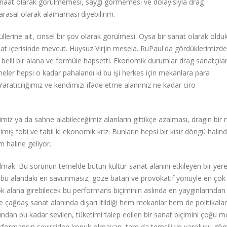
anaat olarak görülmemesi, saygı görmemesi ve dolayısıyla drag
parasal olarak alamaması diyebilirim.
lerine ait, cinsel bir şov olarak görülmesi. Oysa bir sanat olarak olduk
sanat içerisinde mevcut. Huysuz Virjin mesela. RuPaul'da gördüklerimizde
ı belli bir alana ve formüle hapsetti. Ekonomik durumlar drag sanatçıları
neler hepsi o kadar pahalandı ki bu işi herkes için mekanlara para
aratıcılığımız ve kendimizi ifade etme alanımız ne kadar ciro
iz ya da sahne alabileceğimiz alanların gittikçe azalması, dragin bir
ş fobi ve tabii ki ekonomik kriz. Bunların hepsi bir kısır döngü halin
m haline geliyor.
ak. Bu sorunun temelde bütün kültür-sanat alanını etkileyen bir yer
bu alandaki en savunmasız, göze batan ve provokatif yönüyle en çok
ok alana girebilecek bu performans biçiminin aslında en yaygınlarından 
e çağdaş sanat alanında dışarı itildiği hem mekanlar hem de politikalar
fından bu kadar sevilen, tüketimi talep edilen bir sanat biçimini çoğu 
erformansın seyirciden kopuk olmayan, tam da temsili ve varoluşu g