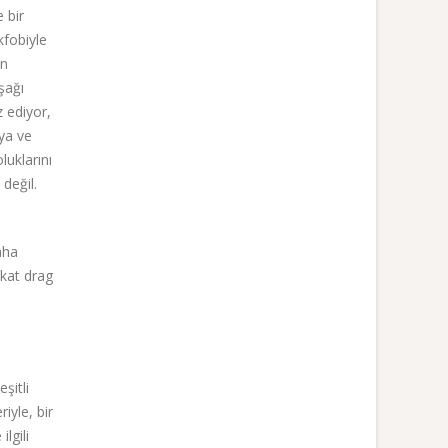
 bir
kfobiyle
ın
şağı
z ediyor,
nya ve
luklarını
değil.
aha
akat drag
şitli
iyle, bir
lgili