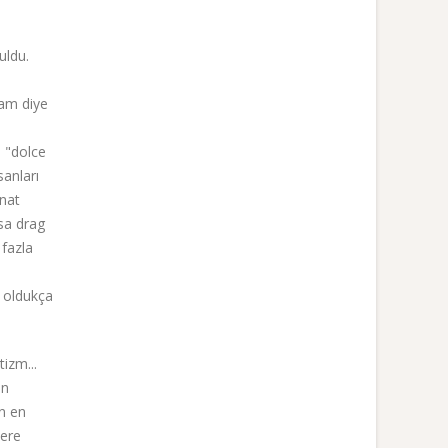
uldu.
nam diye
a "dolce
sanları
nat
ysa drag
 fazla
n oldukça
tizm...
ın
ın en
yere