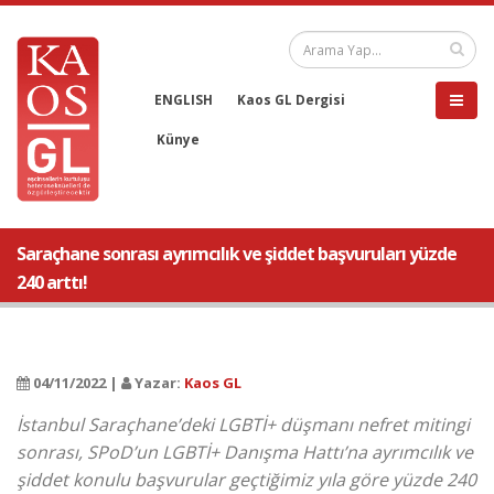
ENGLISH
Kaos GL Dergisi
Künye
Saraçhane sonrası ayrımcılık ve şiddet başvuruları yüzde
240 arttı!
04/11/2022 |
Yazar:
Kaos GL
İstanbul Saraçhane’deki LGBTİ+ düşmanı nefret mitingi
sonrası, SPoD’un LGBTİ+ Danışma Hattı’na ayrımcılık ve
şiddet konulu başvurular geçtiğimiz yıla göre yüzde 240