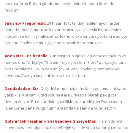
parçası, Arap Baharı göndermeleriyle dolu klibinden ötürü de
favorim.
Sirusho- Pregomesh:
24 Nisan 1915’te idam edilen aydınlardan
olan efsanevi Ermeni halk ozanı Komitas’ın çok eski bir bestesinin
modernize edilmiş halini, etno, tekno, disko bir versiyonla icra ediyor
Sirusho. Sözleri ve müziğiyle hem mistik hem kıpır kıpır.
Anna Vissi- Psihedelia:
Yunanistan’ın Ajda’sı da Anna’dır malum ve
herkes onu Türkçe’ye "Sevdim" diye çevrilen "Eleni" parçasıyla tanır
biraz buralarda. Lakin ben en çok bu canlı söylediği rembetikoyu
severim. Ouzoyu kırıp sahilde sirtakiliktir tam.
Dandadadan- Kız:
Dağıldıklarında üzülmüştüm baya ama saksafon
yakışıklısı Korhan Futacı yoluna Kara Orkestra olarak pek güzel
devam ediyor. Bu efkar dolu güzellikle, yakan Nükhet Duru coverı
"Ben Gene Sana Vurgunum" arasında kalsam da bunu seçtim.
Golshifteh Farahani- Shahzadeye Ghseye Man:
İran’ın dünya
sinemasına armağanı bu taş bebeğin sesi de yüzü kadar güzel ve bu