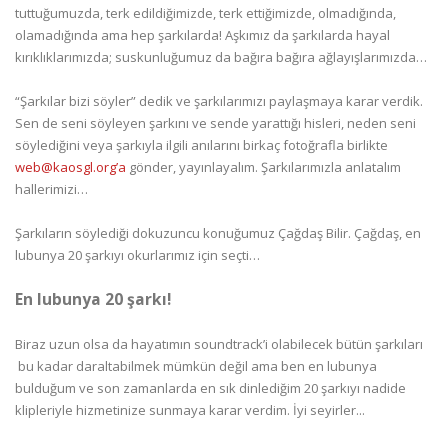
tuttuğumuzda, terk edildiğimizde, terk ettiğimizde, olmadığında,
olamadığında ama hep şarkılarda! Aşkımız da şarkılarda hayal
kırıklıklarımızda; suskunluğumuz da bağıra bağıra ağlayışlarımızda…
“Şarkılar bizi söyler” dedik ve şarkılarımızı paylaşmaya karar verdik.
Sen de seni söyleyen şarkını ve sende yarattığı hisleri, neden seni
söylediğini veya şarkıyla ilgili anılarını birkaç fotoğrafla birlikte
web@kaosgl.org’a
gönder, yayınlayalım. Şarkılarımızla anlatalım
hallerimizi…
Şarkıların söylediği dokuzuncu konuğumuz Çağdaş Bilir. Çağdaş, en
lubunya 20 şarkıyı okurlarımız için seçti…
En lubunya 20 şarkı!
Biraz uzun olsa da hayatımın soundtrack’i olabilecek bütün şarkıları
bu kadar daraltabilmek mümkün değil ama ben en lubunya
bulduğum ve son zamanlarda en sık dinlediğim 20 şarkıyı nadide
klipleriyle hizmetinize sunmaya karar verdim. İyi seyirler...