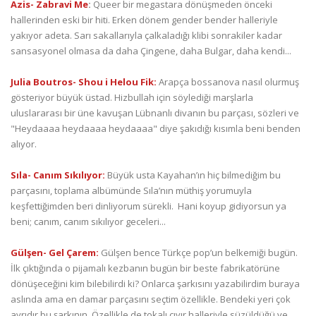
Azis- Zabravi Me
:
Queer bir megastara dönüşmeden önceki
hallerinden eski bir hiti. Erken dönem gender bender halleriyle
yakıyor adeta. Sarı sakallarıyla çalkaladığı klibi sonrakiler kadar
sansasyonel olmasa da daha Çingene, daha Bulgar, daha kendi...
Julia Boutros- Shou i Helou Fik:
Arapça bossanova nasıl olurmuş
gösteriyor büyük üstad. Hizbullah için söylediği marşlarla
uluslararası bir üne kavuşan Lübnanlı divanın bu parçası, sözleri ve
"Heydaaaa heydaaaa heydaaaa" diye şakıdığı kısımla beni benden
alıyor.
Sıla- Canım Sıkılıyor:
Büyük usta Kayahan’ın hiç bilmediğim bu
parçasını, toplama albümünde Sıla’nın müthiş yorumuyla
keşfettiğimden beri dinliyorum sürekli. Hani koyup gidiyorsun ya
beni; canım, canım sıkılıyor geceleri...
Gülşen- Gel Çarem:
Gülşen bence Türkçe pop’un belkemiği bugün.
İlk çıktığında o pijamalı kezbanın bugün bir beste fabrikatörüne
dönüşeceğini kim bilebilirdi ki? Onlarca şarkısını yazabilirdim buraya
aslında ama en damar parçasını seçtim özellikle. Bendeki yeri çok
ayrıdır bu şarkının. Özellikle de tokalı cıvır halleriyle süzüldüğü ve