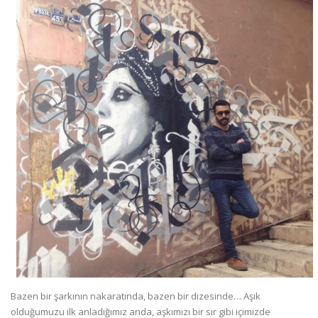
Bazen bir şarkının nakaratında, bazen bir dizesinde… Aşık
olduğumuzu ilk anladığımız anda, aşkımızı bir sır gibi içimizde