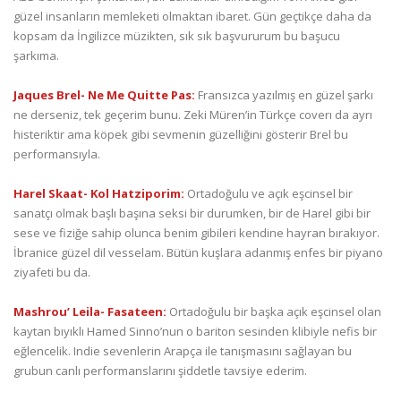
güzel insanların memleketi olmaktan ibaret. Gün geçtikçe daha da
kopsam da İngilizce müzikten, sık sık başvururum bu başucu
şarkıma.
Jaques Brel- Ne Me Quitte Pas:
Fransızca yazılmış en güzel şarkı
ne derseniz, tek geçerim bunu. Zeki Müren’in Türkçe coverı da ayrı
histeriktir ama köpek gibi sevmenin güzelliğini gösterir Brel bu
performansıyla.
Harel Skaat- Kol Hatziporim:
Ortadoğulu ve açık eşcinsel bir
sanatçı olmak başlı başına seksi bir durumken, bir de Harel gibi bir
sese ve fiziğe sahip olunca benim gibileri kendine hayran bırakıyor.
İbranice güzel dil vesselam. Bütün kuşlara adanmış enfes bir piyano
ziyafeti bu da.
Mashrou’ Leila- Fasateen:
Ortadoğulu bir başka açık eşcinsel olan
kaytan bıyıklı Hamed Sinno’nun o bariton sesinden klibiyle nefis bir
eğlencelik. Indie sevenlerin Arapça ile tanışmasını sağlayan bu
grubun canlı performanslarını şiddetle tavsiye ederim.