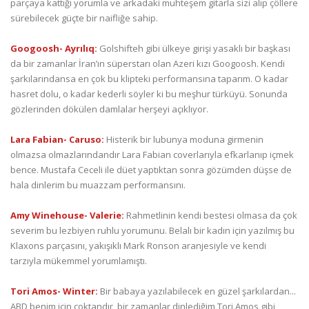
parçaya kattığı yorumla ve arkadaki muhteşem gitarla sizi alıp çöllere
sürebilecek güçte bir naifliğe sahip.
Googoosh- Ayrılıq:
Golshifteh gibi ülkeye girişi yasaklı bir başkası
da bir zamanlar İran’ın süperstarı olan Azeri kızı Googoosh. Kendi
şarkılarındansa en çok bu klipteki performansına taparım. O kadar
hasret dolu, o kadar kederli söyler ki bu meşhur türküyü. Sonunda
gözlerinden dökülen damlalar herşeyi açıklıyor.
Lara Fabian- Caruso:
Histerik bir lubunya moduna girmenin
olmazsa olmazlarındandır Lara Fabian coverlarıyla efkarlanıp içmek
bence. Mustafa Ceceli ile düet yaptıktan sonra gözümden düşse de
hala dinlerim bu muazzam performansını.
Amy Winehouse- Valerie:
Rahmetlinin kendi bestesi olmasa da çok
severim bu lezbiyen ruhlu yorumunu. Belalı bir kadın için yazılmış bu
Klaxons parçasını, yakışıklı Mark Ronson aranjesiyle ve kendi
tarzıyla mükemmel yorumlamıştı.
Tori Amos- Winter:
Bir babaya yazılabilecek en güzel şarkılardan...
ABD benim için çoktandır, bir zamanlar dinlediğim Tori Amos gibi