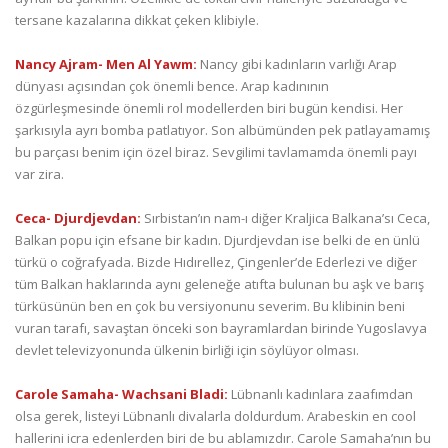
tersane kazalarına dikkat çeken klibiyle.
Nancy Ajram- Men Al Yawm:
Nancy gibi kadınların varlığı Arap
dünyası açısından çok önemli bence. Arap kadınının
özgürleşmesinde önemli rol modellerden biri bugün kendisi. Her
şarkısıyla ayrı bomba patlatıyor. Son albümünden pek patlayamamış
bu parçası benim için özel biraz. Sevgilimi tavlamamda önemli payı
var zira.
Ceca- Djurdjevdan:
Sırbistan’ın nam-ı diğer Kraljica Balkana’sı Ceca,
Balkan popu için efsane bir kadın. Djurdjevdan ise belki de en ünlü
türkü o coğrafyada. Bizde Hıdırellez, Çingenler’de Ederlezi ve diğer
tüm Balkan haklarında aynı geleneğe atıfta bulunan bu aşk ve barış
türküsünün ben en çok bu versiyonunu severim. Bu klibinin beni
vuran tarafı, savaştan önceki son bayramlardan birinde Yugoslavya
devlet televizyonunda ülkenin birliği için söylüyor olması.
Carole Samaha- Wachsani Bladi:
Lübnanlı kadınlara zaafımdan
olsa gerek, listeyi Lübnanlı divalarla doldurdum. Arabeskin en cool
hallerini icra edenlerden biri de bu ablamızdır. Carole Samaha’nın bu