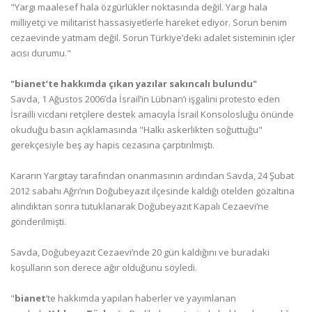
"Yargı maalesef hala özgürlükler noktasında değil. Yargı hala
milliyetçi ve militarist hassasiyetlerle hareket ediyor. Sorun benim
cezaevinde yatmam değil. Sorun Türkiye’deki adalet sisteminin içler
acısı durumu."
"bianet’te hakkımda çıkan yazılar sakıncalı bulundu"
Savda, 1 Ağustos 2006’da İsrail’in Lübnan’ı işgalini protesto eden
İsrailli vicdani retçilere destek amacıyla İsrail Konsolosluğu önünde
okuduğu basın açıklamasında "Halkı askerlikten soğuttuğu"
gerekçesiyle beş ay hapis cezasına çarptırılmıştı.
Kararın Yargıtay tarafından onanmasının ardından Savda, 24 Şubat
2012 sabahı Ağrı’nın Doğubeyazıt ilçesinde kaldığı otelden gözaltına
alındıktan sonra tutuklanarak Doğubeyazıt Kapalı Cezaevi’ne
gönderilmişti.
Savda, Doğubeyazıt Cezaevi’nde 20 gün kaldığını ve buradaki
koşulların son derece ağır olduğunu söyledi.
"
bianet
’te hakkımda yapılan haberler ve yayımlanan