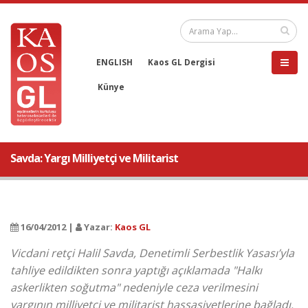
ENGLISH
Kaos GL Dergisi
Künye
Savda: Yargı Milliyetçi ve Militarist
16/04/2012 |
Yazar:
Kaos GL
Vicdani retçi Halil Savda, Denetimli Serbestlik Yasası’yla
tahliye edildikten sonra yaptığı açıklamada "Halkı
askerlikten soğutma" nedeniyle ceza verilmesini
yargının milliyetçi ve militarist hassasiyetlerine bağladı.