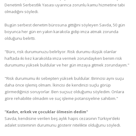
Denetimli Serbestlik Yasası uyarınca zorunlu kamu hizmetine tabi
olmadığını söyledi.
Bugün serbest denetim bürosuna gittiğini söyleyen Savda, 50 gün
boyunca her gün en yakın karakola gidip imza atmak zorunda
olduğunu belirtti.
"Büro, risk durumunuzu belirliyor. Risk durumu düşük olanlar
haftada iki kez karakolda imza vermek zorundayken benim risk
durumumu yüksek buldular ve her gün imzaya gitmek zorundayım."
"Risk durumumu iki sebepten yüksek buldular. Birincisi aynı suçu
daha önce işlemiş olmam. İkincisi de kendinizi suçlu görüp
görmediğinizi soruyorlar. Ben suçsuz olduğumu söyledim. Onlara
göre rehabilite olmadım ve suç işleme potansiyeline sahibim."
"Kadın, erkek ve çocuklar ölmesin dedim"
Savda, kendisine verilen beş aylık hapis cezasının Türkiye’deki
adalet sisteminin durumunu gösterir nitelikte olduğunu söyledi.