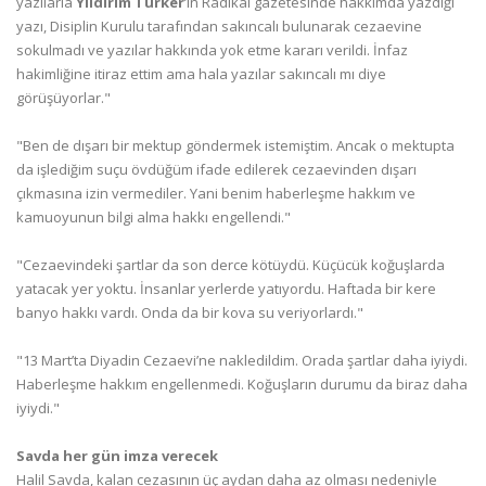
yazılarla
Yıldırım Türker
’in Radikal gazetesinde hakkımda yazdığı
yazı, Disiplin Kurulu tarafından sakıncalı bulunarak cezaevine
sokulmadı ve yazılar hakkında yok etme kararı verildi. İnfaz
hakimliğine itiraz ettim ama hala yazılar sakıncalı mı diye
görüşüyorlar."
"Ben de dışarı bir mektup göndermek istemiştim. Ancak o mektupta
da işlediğim suçu övdüğüm ifade edilerek cezaevinden dışarı
çıkmasına izin vermediler. Yani benim haberleşme hakkım ve
kamuoyunun bilgi alma hakkı engellendi."
"Cezaevindeki şartlar da son derce kötüydü. Küçücük koğuşlarda
yatacak yer yoktu. İnsanlar yerlerde yatıyordu. Haftada bir kere
banyo hakkı vardı. Onda da bir kova su veriyorlardı."
"13 Mart’ta Diyadin Cezaevi’ne nakledildim. Orada şartlar daha iyiydi.
Haberleşme hakkım engellenmedi. Koğuşların durumu da biraz daha
iyiydi."
Savda her gün imza verecek
Halil Savda, kalan cezasının üç aydan daha az olması nedeniyle