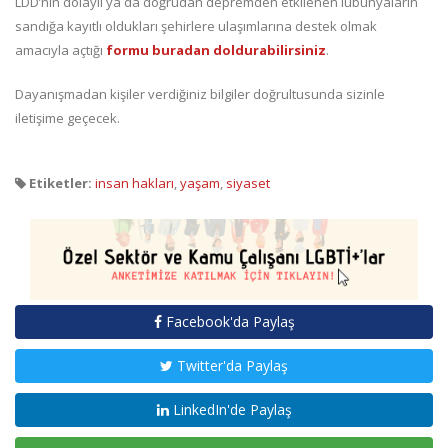
LDD’nin dolaylı ya da doğrudan depremden etkilenen lubunyaların
sandığa kayıtlı oldukları şehirlere ulaşımlarına destek olmak
amacıyla açtığı
formu buradan doldurabilirsiniz
.
Dayanışmadan kişiler verdiğiniz bilgiler doğrultusunda sizinle
iletişime geçecek.
Etiketler:
insan hakları
,
yaşam
,
siyaset
Facebook'da Paylaş
Twitter'da Paylaş
LinkedIn'de Paylaş