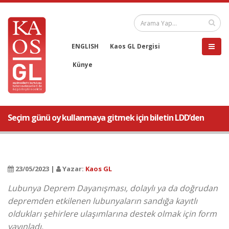
ENGLISH
Kaos GL Dergisi
Künye
Seçim günü oy kullanmaya gitmek için biletin LDD’den
23/05/2023 |
Yazar:
Kaos GL
Lubunya Deprem Dayanışması, dolaylı ya da doğrudan
depremden etkilenen lubunyaların sandığa kayıtlı
oldukları şehirlere ulaşımlarına destek olmak için form
yayınladı.